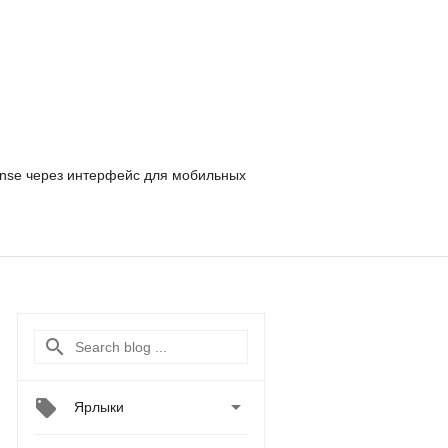
nse
через интерфейс для мобильных

Ярлыки