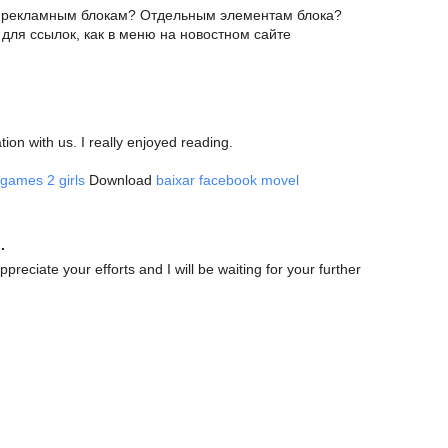
к рекламным блокам? Отдельным элементам блока?
r для ссылок, как в меню на новостном сайте
tion with us. I really enjoyed reading.
games 2 girls
Download
baixar facebook movel
.
ppreciate your efforts and I will be waiting for your further