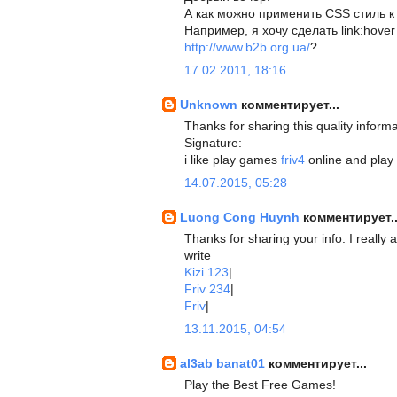
А как можно применить CSS стиль 
Например, я хочу сделать link:hove
http://www.b2b.org.ua/
?
17.02.2011, 18:16
Unknown
комментирует...
Thanks for sharing this quality informa
Signature:
i like play games
friv4
online and play
14.07.2015, 05:28
Luong Cong Huynh
комментирует..
Thanks for sharing your info. I really a
write
Kizi 123
|
Friv 234
|
Friv
|
13.11.2015, 04:54
al3ab banat01
комментирует...
Play the Best Free Games!