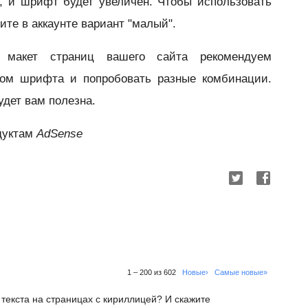
, и шрифт будет увеличен. Чтобы использовать
те в аккаунте вариант "малый".
 макет страниц вашего сайта рекомендуем
ром шрифта и попробовать разные комбинации.
удет вам полезна.
дуктам
AdSense
1 – 200 из 602
Новые›
Самые новые»
 текста на страницах с кириллицей? И скажите