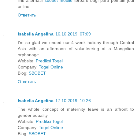
link alternatif
sbobet mobile
terbaru bagi para pemain judi
online
Ответить
Isabella Angelina
16.10.2019, 07:09
I'm so glad we ended our 4 week holiday through Central
Asia with an afternoon of volunteering at a Mongolian
orphanage.
Website:
Prediksi Togel
Company:
Togel Online
Blog:
SBOBET
Ответить
Isabella Angelina
17.10.2019, 10:26
The whole concept of maternity leave is an affront to
gender equality.
Website:
Prediksi Togel
Company:
Togel Online
Blog:
SBOBET