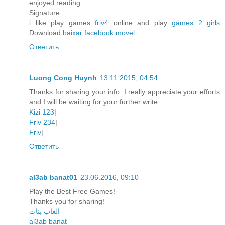
enjoyed reading.
Signature:
i like play games
friv4
online and play
games 2 girls
Download
baixar facebook movel
Ответить
Luong Cong Huynh
13.11.2015, 04:54
Thanks for sharing your info. I really appreciate your efforts
and I will be waiting for your further write
Kizi 123
|
Friv 234
|
Friv
|
Ответить
al3ab banat01
23.06.2016, 09:10
Play the Best Free Games!
Thanks you for sharing!
العاب بنات
al3ab banat