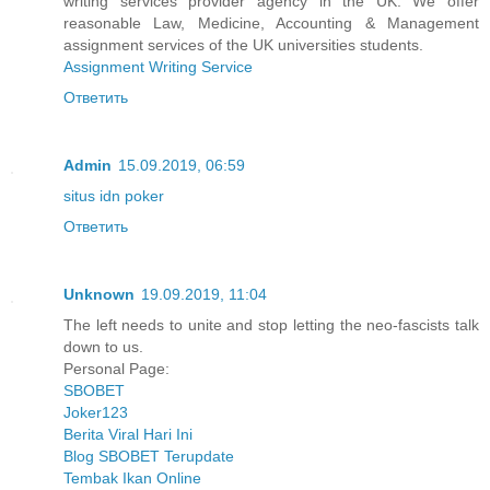
writing services provider agency in the UK. We offer
reasonable Law, Medicine, Accounting & Management
assignment services of the UK universities students.
Assignment Writing Service
Ответить
Admin
15.09.2019, 06:59
situs idn poker
Ответить
Unknown
19.09.2019, 11:04
The left needs to unite and stop letting the neo-fascists talk
down to us.
Personal Page:
SBOBET
Joker123
Berita Viral Hari Ini
Blog SBOBET Terupdate
Tembak Ikan Online