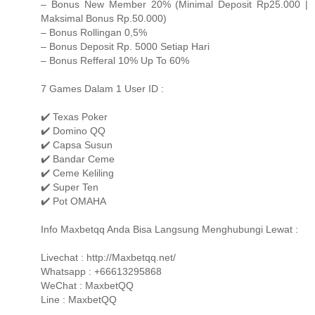
– Bonus New Member 20% (Minimal Deposit Rp25.000 |
Maksimal Bonus Rp.50.000)
– Bonus Rollingan 0,5%
– Bonus Deposit Rp. 5000 Setiap Hari
– Bonus Refferal 10% Up To 60%
7 Games Dalam 1 User ID :
✔️ Texas Poker
✔️ Domino QQ
✔️ Capsa Susun
✔️ Bandar Ceme
✔️ Ceme Keliling
✔️ Super Ten
✔️ Pot OMAHA
Info Maxbetqq Anda Bisa Langsung Menghubungi Lewat :
Livechat : http://Maxbetqq.net/
Whatsapp : +66613295868
WeChat : MaxbetQQ
Line : MaxbetQQ