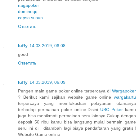
nagapoker
dominoqq
capsa susun
Ответить
luffy
14.03.2019, 06:08
good
Ответить
luffy
14.03.2019, 06:09
Pengen main game poker online terpercaya di
Wargapoker
? Berikut kami sajikan website game online
wargakartu
terpercaya yang memfokuskan pelayanan utamanya
terhadap permainan poker online.Disini
UBC Poker
kamu
juga bisa menikmati permainan seru lainnya.Cukup dengan
deposit 50 ribu kamu bisa langsung mulai bermain game
seru ini di . ditambah lagi biaya pendaftaran yang gratis!!
Website Game online