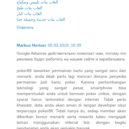
العاب بنات تلبيس ومكياج
العاب بنات طبخ
العاب بنات كبار
العاب بنات جديدة وجميلة جدا
Ответить
Markuz Horizor
06.03.2019, 10:39
Google Adsense действительно помогает нам, потому что
реклама будет работать на нашем сайте и зарабатывать
poker88 tawarkan permainan kartu yang sangat seru dan
menarik, anda tidak perlu lagi mencari dimana penyedia
permainan judi kartu poker. Karena perkembangan
teknologi yang sangat pesat, smartphone bisa
mempermudah anda untuk bermain poker online, dengan
syarat harus terkoneksi dengan internet. Tidak perlu
khawatir, data anda akan aman di tangan developer situs
terpercaya poker88. Tidak hanya itu, setiap member akan
diberikan bonus menarik serta rewards kalau mengajak
teman menggunakan referral link, dengan begitu
pendapatan anda akan semakin banyak.