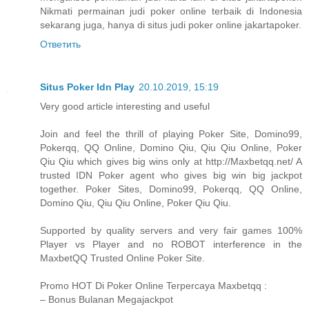
Nikmati permainan judi poker online terbaik di Indonesia
sekarang juga, hanya di situs judi poker online jakartapoker.
Ответить
Situs Poker Idn Play
20.10.2019, 15:19
Very good article interesting and useful
Join and feel the thrill of playing Poker Site, Domino99,
Pokerqq, QQ Online, Domino Qiu, Qiu Qiu Online, Poker
Qiu Qiu which gives big wins only at http://Maxbetqq.net/ A
trusted IDN Poker agent who gives big win big jackpot
together. Poker Sites, Domino99, Pokerqq, QQ Online,
Domino Qiu, Qiu Qiu Online, Poker Qiu Qiu.
Supported by quality servers and very fair games 100%
Player vs Player and no ROBOT interference in the
MaxbetQQ Trusted Online Poker Site.
Promo HOT Di Poker Online Terpercaya Maxbetqq :
– Bonus Bulanan Megajackpot