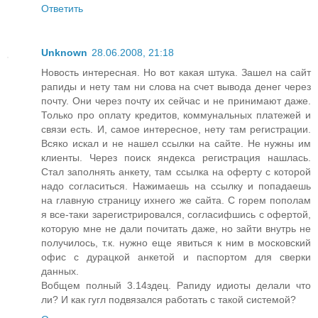
Ответить
Unknown
28.06.2008, 21:18
Новость интересная. Но вот какая штука. Зашел на сайт
рапиды и нету там ни слова на счет вывода денег через
почту. Они через почту их сейчас и не принимают даже.
Только про оплату кредитов, коммунальных платежей и
связи есть. И, самое интересное, нету там регистрации.
Всяко искал и не нашел ссылки на сайте. Не нужны им
клиенты. Через поиск яндекса регистрация нашлась.
Стал заполнять анкету, там ссылка на оферту с которой
надо согласиться. Нажимаешь на ссылку и попадаешь
на главную страницу ихнего же сайта. С горем пополам
я все-таки зарегистрировался, согласифшись с офертой,
которую мне не дали почитать даже, но зайти внутрь не
получилось, т.к. нужно еще явиться к ним в московский
офис с дурацкой анкетой и паспортом для сверки
данных.
Вобщем полный 3.14здец. Рапиду идиоты делали что
ли? И как гугл подвязался работать с такой системой?