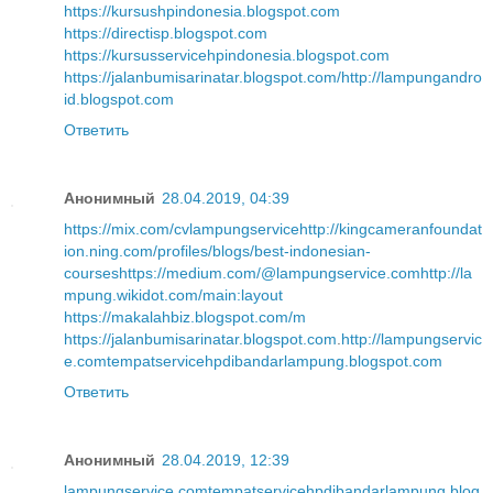
https://kursushpindonesia.blogspot.com
https://directisp.blogspot.com
https://kursusservicehpindonesia.blogspot.com
https://jalanbumisarinatar.blogspot.com/
http://lampungandro
id.blogspot.com
Ответить
Анонимный
28.04.2019, 04:39
https://mix.com/cvlampungservice
http://kingcameranfoundat
ion.ning.com/profiles/blogs/best-indonesian-
courses
https://medium.com/@lampungservice.com
http://la
mpung.wikidot.com/main:layout
https://makalahbiz.blogspot.com/m
https://jalanbumisarinatar.blogspot.com
.
http://lampungservic
e.com
tempatservicehpdibandarlampung.blogspot.com
Ответить
Анонимный
28.04.2019, 12:39
lampungservice.com
tempatservicehpdibandarlampung.blog