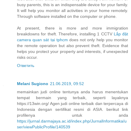
busy parents, this is an indispensable device for your family.
It will help you monitor all activities in your home remotely.
Through software installed on the computer or phone.
At present, there is more and more immigration
breakdowns for theft. Therefore, installing 1 CCTV
Lắp đặt
camera quan sát tại tphcm
does not only help you monitor
the remote operation but also prevent theft. Evidence that
helps you protect your property and interests, if unexpected
risks occur.
Ответить
Melani Sugiono
21.06.2019, 09:52
memainkan judi online tentunya anda harus menentukan
tempat bermain yang terbaik, seperti layaknya
https://13win.org/ Agen judi online terbaik dan terpercaya di
Indonesia dengan sertifikat resmi di ASIA. berikut link
profilenya untuk anda
https://jurnal.darmajaya.ac.id/index.php/JurnalInformatika/u
ser/viewPublicProfile/140539