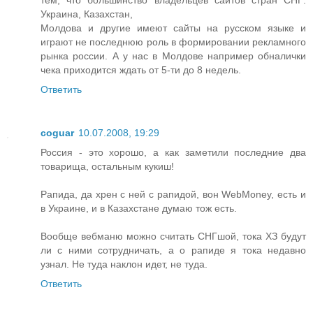
тем, что большинство владельцев сайтов стран СНГ:
Украина, Казахстан,
Молдова и другие имеют сайты на русском языке и
играют не последнюю роль в формировании рекламного
рынка россии. А у нас в Молдове например обналички
чека приходится ждать от 5-ти до 8 недель.
Ответить
coguar
10.07.2008, 19:29
Россия - это хорошо, а как заметили последние два
товарища, остальным кукиш!
Рапида, да хрен с ней с рапидой, вон WebMoney, есть и
в Украине, и в Казахстане думаю тож есть.
Вообще вебманю можно считать СНГшой, тока ХЗ будут
ли с ними сотрудничать, а о рапиде я тока недавно
узнал. Не туда наклон идет, не туда.
Ответить