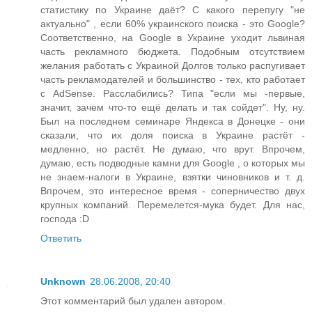
статистику по Украине даёт? С какого перепугу "не
актуально" , если 60% украинского поиска - это Google?
Соответственно, на Google в Украине уходит львиная
часть рекламного бюджета. Подобным отсутствием
желания работать с Украиной Долгов только распугивает
часть рекламодателей и большинство - тех, кто работает
с AdSense. Расслабились? Типа "если мы -первые,
значит, зачем что-то ещё делать и так сойдет". Ну, ну.
Был на последнем семинаре Яндекса в Донецке - они
сказали, что их доля поиска в Украине растёт -
медленно, но растёт. Не думаю, что врут. Впрочем,
думаю, есть подводные камни для Google , о которых мы
не знаем-налоги в Украине, взятки чиновников и т. д.
Впрочем, это интересное время - соперничество двух
крупных компаний. Перемелется-мука будет. Для нас,
господа :D
Ответить
Unknown
28.06.2008, 20:40
Этот комментарий был удален автором.