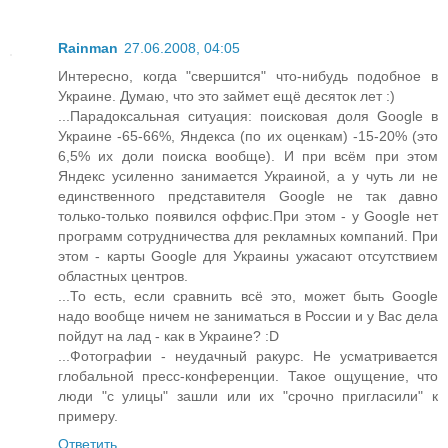
Rainman
27.06.2008, 04:05
Интересно, когда "свершится" что-нибудь подобное в
Украине. Думаю, что это займет ещё десяток лет :)
...Парадоксальная ситуация: поисковая доля Google в
Украине -65-66%, Яндекса (по их оценкам) -15-20% (это
6,5% их доли поиска вообще). И при всём при этом
Яндекс усиленно занимается Украиной, а у чуть ли не
единственного представителя Google не так давно
только-только появился оффис.При этом - у Google нет
программ сотрудничества для рекламных компаний. При
этом - карты Google для Украины ужасают отсутствием
областных центров.
...То есть, если сравнить всё это, может быть Google
надо вообще ничем не заниматься в России и у Вас дела
пойдут на лад - как в Украине? :D
...Фотографии - неудачный ракурс. Не усматривается
глобальной пресс-конференции. Такое ощущение, что
люди "с улицы" зашли или их "срочно пригласили" к
примеру.
Ответить