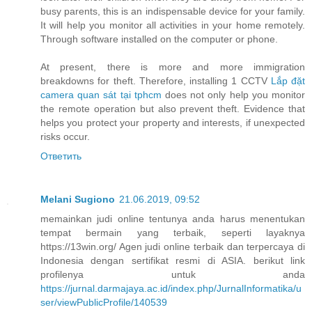
busy parents, this is an indispensable device for your family.
It will help you monitor all activities in your home remotely.
Through software installed on the computer or phone.
At present, there is more and more immigration
breakdowns for theft. Therefore, installing 1 CCTV
Lắp đặt
camera quan sát tại tphcm
does not only help you monitor
the remote operation but also prevent theft. Evidence that
helps you protect your property and interests, if unexpected
risks occur.
Ответить
Melani Sugiono
21.06.2019, 09:52
memainkan judi online tentunya anda harus menentukan
tempat bermain yang terbaik, seperti layaknya
https://13win.org/ Agen judi online terbaik dan terpercaya di
Indonesia dengan sertifikat resmi di ASIA. berikut link
profilenya untuk anda
https://jurnal.darmajaya.ac.id/index.php/JurnalInformatika/u
ser/viewPublicProfile/140539