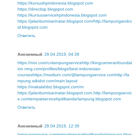
https://kursushpindonesia.blogspot.com
https://directisp.blogspot.com
https://kursusservicehpindonesia.blogspot.com
https://jalanbumisarinatar.blogspot.com/
http://lampungandro
id.blogspot.com
Ответить
Анонимный
28.04.2019, 04:39
https://mix.com/cvlampungservice
http://kingcameranfoundat
ion.ning.com/profiles/blogs/best-indonesian-
courses
https://medium.com/@lampungservice.com
http://la
mpung.wikidot.com/main:layout
https://makalahbiz.blogspot.com/m
https://jalanbumisarinatar.blogspot.com
.
http://lampungservic
e.com
tempatservicehpdibandarlampung.blogspot.com
Ответить
Анонимный
28.04.2019, 12:39
lampungservice.com
tempatservicehpdibandarlampung.blog