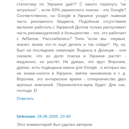
статистику по Украине даёт? С какого перепугу "не
актуально" , если 60% украинского поиска - это Google?
Соответственно, на Google в Украине уходит львиная
часть рекламного бюджета. Подобным отсутствием
желания работать с Украиной Долгов только распугивает
часть рекламодателей и большинство - тех, кто работает
с AdSense. Расслабились? Типа "если мы -первые,
значит, зачем что-то ещё делать и так сойдет". Ну, ну.
Был на последнем семинаре Яндекса в Донецке - они
сказали, что их доля поиска в Украине растёт -
медленно, но растёт. Не думаю, что врут. Впрочем,
думаю, есть подводные камни для Google , о которых мы
не знаем-налоги в Украине, взятки чиновников и т. д.
Впрочем, это интересное время - соперничество двух
крупных компаний. Перемелется-мука будет. Для нас,
господа :D
Ответить
Unknown
28.06.2008, 20:40
Этот комментарий был удален автором.