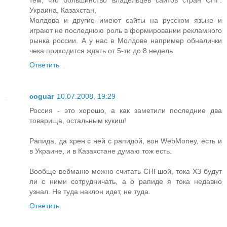
тем, что большинство владельцев сайтов стран СНГ:
Украина, Казахстан,
Молдова и другие имеют сайты на русском языке и
играют не последнюю роль в формировании рекламного
рынка россии. А у нас в Молдове например обналички
чека приходится ждать от 5-ти до 8 недель.
Ответить
coguar
10.07.2008, 19:29
Россия - это хорошо, а как заметили последние два
товарища, остальным кукиш!
Рапида, да хрен с ней с рапидой, вон WebMoney, есть и
в Украине, и в Казахстане думаю тож есть.
Вообще вебманю можно считать СНГшой, тока ХЗ будут
ли с ними сотрудничать, а о рапиде я тока недавно
узнал. Не туда наклон идет, не туда.
Ответить