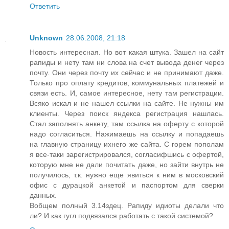
Ответить
Unknown
28.06.2008, 21:18
Новость интересная. Но вот какая штука. Зашел на сайт
рапиды и нету там ни слова на счет вывода денег через
почту. Они через почту их сейчас и не принимают даже.
Только про оплату кредитов, коммунальных платежей и
связи есть. И, самое интересное, нету там регистрации.
Всяко искал и не нашел ссылки на сайте. Не нужны им
клиенты. Через поиск яндекса регистрация нашлась.
Стал заполнять анкету, там ссылка на оферту с которой
надо согласиться. Нажимаешь на ссылку и попадаешь
на главную страницу ихнего же сайта. С горем пополам
я все-таки зарегистрировался, согласифшись с офертой,
которую мне не дали почитать даже, но зайти внутрь не
получилось, т.к. нужно еще явиться к ним в московский
офис с дурацкой анкетой и паспортом для сверки
данных.
Вобщем полный 3.14здец. Рапиду идиоты делали что
ли? И как гугл подвязался работать с такой системой?