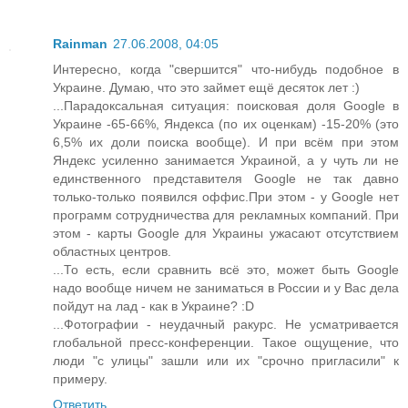
Rainman
27.06.2008, 04:05
Интересно, когда "свершится" что-нибудь подобное в
Украине. Думаю, что это займет ещё десяток лет :)
...Парадоксальная ситуация: поисковая доля Google в
Украине -65-66%, Яндекса (по их оценкам) -15-20% (это
6,5% их доли поиска вообще). И при всём при этом
Яндекс усиленно занимается Украиной, а у чуть ли не
единственного представителя Google не так давно
только-только появился оффис.При этом - у Google нет
программ сотрудничества для рекламных компаний. При
этом - карты Google для Украины ужасают отсутствием
областных центров.
...То есть, если сравнить всё это, может быть Google
надо вообще ничем не заниматься в России и у Вас дела
пойдут на лад - как в Украине? :D
...Фотографии - неудачный ракурс. Не усматривается
глобальной пресс-конференции. Такое ощущение, что
люди "с улицы" зашли или их "срочно пригласили" к
примеру.
Ответить