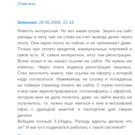
Ответить
Unknown
28.06.2008, 21:18
Новость интересная. Но вот какая штука. Зашел на сайт
рапиды и нету там ни слова на счет вывода денег через
почту. Они через почту их сейчас и не принимают даже.
Только про оплату кредитов, коммунальных платежей и
связи есть. И, самое интересное, нету там регистрации.
Всяко искал и не нашел ссылки на сайте. Не нужны им
клиенты. Через поиск яндекса регистрация нашлась.
Стал заполнять анкету, там ссылка на оферту с которой
надо согласиться. Нажимаешь на ссылку и попадаешь
на главную страницу ихнего же сайта. С горем пополам
я все-таки зарегистрировался, согласифшись с офертой,
которую мне не дали почитать даже, но зайти внутрь не
получилось, т.к. нужно еще явиться к ним в московский
офис с дурацкой анкетой и паспортом для сверки
данных.
Вобщем полный 3.14здец. Рапиду идиоты делали что
ли? И как гугл подвязался работать с такой системой?