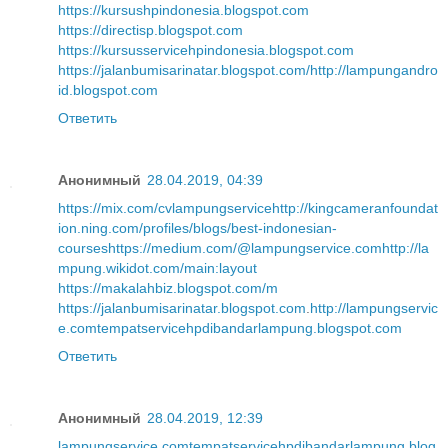
https://kursushpindonesia.blogspot.com
https://directisp.blogspot.com
https://kursusservicehpindonesia.blogspot.com
https://jalanbumisarinatar.blogspot.com/
http://lampungandro
id.blogspot.com
Ответить
Анонимный
28.04.2019, 04:39
https://mix.com/cvlampungservice
http://kingcameranfoundat
ion.ning.com/profiles/blogs/best-indonesian-
courses
https://medium.com/@lampungservice.com
http://la
mpung.wikidot.com/main:layout
https://makalahbiz.blogspot.com/m
https://jalanbumisarinatar.blogspot.com
.
http://lampungservic
e.com
tempatservicehpdibandarlampung.blogspot.com
Ответить
Анонимный
28.04.2019, 12:39
lampungservice.com
tempatservicehpdibandarlampung.blog