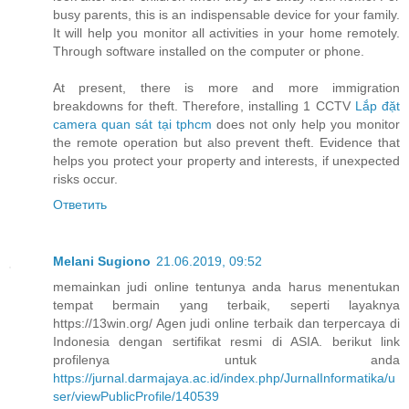
busy parents, this is an indispensable device for your family.
It will help you monitor all activities in your home remotely.
Through software installed on the computer or phone.
At present, there is more and more immigration
breakdowns for theft. Therefore, installing 1 CCTV
Lắp đặt
camera quan sát tại tphcm
does not only help you monitor
the remote operation but also prevent theft. Evidence that
helps you protect your property and interests, if unexpected
risks occur.
Ответить
Melani Sugiono
21.06.2019, 09:52
memainkan judi online tentunya anda harus menentukan
tempat bermain yang terbaik, seperti layaknya
https://13win.org/ Agen judi online terbaik dan terpercaya di
Indonesia dengan sertifikat resmi di ASIA. berikut link
profilenya untuk anda
https://jurnal.darmajaya.ac.id/index.php/JurnalInformatika/u
ser/viewPublicProfile/140539