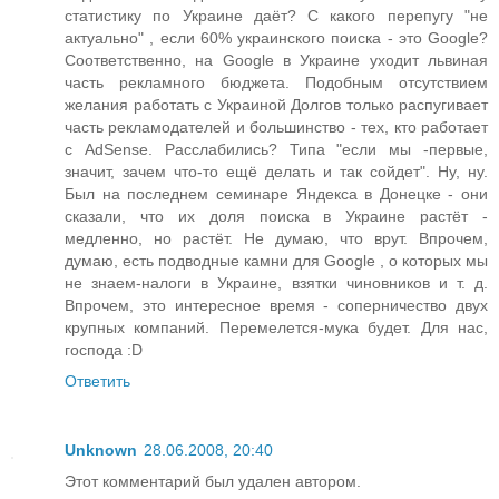
статистику по Украине даёт? С какого перепугу "не
актуально" , если 60% украинского поиска - это Google?
Соответственно, на Google в Украине уходит львиная
часть рекламного бюджета. Подобным отсутствием
желания работать с Украиной Долгов только распугивает
часть рекламодателей и большинство - тех, кто работает
с AdSense. Расслабились? Типа "если мы -первые,
значит, зачем что-то ещё делать и так сойдет". Ну, ну.
Был на последнем семинаре Яндекса в Донецке - они
сказали, что их доля поиска в Украине растёт -
медленно, но растёт. Не думаю, что врут. Впрочем,
думаю, есть подводные камни для Google , о которых мы
не знаем-налоги в Украине, взятки чиновников и т. д.
Впрочем, это интересное время - соперничество двух
крупных компаний. Перемелется-мука будет. Для нас,
господа :D
Ответить
Unknown
28.06.2008, 20:40
Этот комментарий был удален автором.