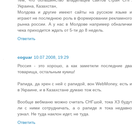
тем, что большинство владельцев сайтов стран СНГ:
Украина, Казахстан,
Молдова и другие имеют сайты на русском языке и
играют не последнюю роль в формировании рекламного
рынка россии. А у нас в Молдове например обналички
чека приходится ждать от 5-ти до 8 недель.
Ответить
coguar
10.07.2008, 19:29
Россия - это хорошо, а как заметили последние два
товарища, остальным кукиш!
Рапида, да хрен с ней с рапидой, вон WebMoney, есть и
в Украине, и в Казахстане думаю тож есть.
Вообще вебманю можно считать СНГшой, тока ХЗ будут
ли с ними сотрудничать, а о рапиде я тока недавно
узнал. Не туда наклон идет, не туда.
Ответить