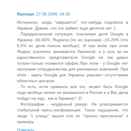
Rainman
27.06.2008, 04:05
Интересно, когда "свершится" что-нибудь подобное в
Украине. Думаю, что это займет ещё десяток лет :)
...Парадоксальная ситуация: поисковая доля Google в
Украине -65-66%, Яндекса (по их оценкам) -15-20% (это
6,5% их доли поиска вообще). И при всём при этом
Яндекс усиленно занимается Украиной, а у чуть ли не
единственного представителя Google не так давно
только-только появился оффис.При этом - у Google нет
программ сотрудничества для рекламных компаний. При
этом - карты Google для Украины ужасают отсутствием
областных центров.
...То есть, если сравнить всё это, может быть Google
надо вообще ничем не заниматься в России и у Вас дела
пойдут на лад - как в Украине? :D
...Фотографии - неудачный ракурс. Не усматривается
глобальной пресс-конференции. Такое ощущение, что
люди "с улицы" зашли или их "срочно пригласили" к
примеру.
Ответить