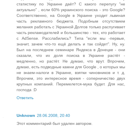
статистику по Украине даёт? С какого перепугу "не
актуально" , если 60% украинского поиска - это Google?
Соответственно, на Google в Украине уходит львиная
часть рекламного бюджета. Подобным отсутствием
желания работать с Украиной Долгов только распугивает
часть рекламодателей и большинство - тех, кто работает
с AdSense. Расслабились? Типа "если мы -первые,
значит, зачем что-то ещё делать и так сойдет". Ну, ну.
Был на последнем семинаре Яндекса в Донецке - они
сказали, что их доля поиска в Украине растёт -
медленно, но растёт. Не думаю, что врут. Впрочем,
думаю, есть подводные камни для Google , о которых мы
не знаем-налоги в Украине, взятки чиновников и т. д.
Впрочем, это интересное время - соперничество двух
крупных компаний. Перемелется-мука будет. Для нас,
господа :D
Ответить
Unknown
28.06.2008, 20:40
Этот комментарий был удален автором.