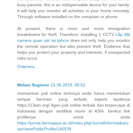
busy parents, this is an indispensable device for your family.
It will help you monitor all activities in your home remotely.
Through software installed on the computer or phone.
At present, there is more and more immigration
breakdowns for theft. Therefore, installing 1 CCTV
Lắp đặt
camera quan sát tại tphcm
does not only help you monitor
the remote operation but also prevent theft. Evidence that
helps you protect your property and interests, if unexpected
risks occur.
Ответить
Melani Sugiono
21.06.2019, 09:52
memainkan judi online tentunya anda harus menentukan
tempat bermain yang terbaik, seperti layaknya
https://13win.org/ Agen judi online terbaik dan terpercaya di
Indonesia dengan sertifikat resmi di ASIA. berikut link
profilenya untuk anda
https://jurnal.darmajaya.ac.id/index.php/JurnalInformatika/u
ser/viewPublicProfile/140539