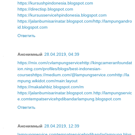
https://kursushpindonesia.blogspot.com
https://directisp.blogspot.com
https://kursusservicehpindonesia.blogspot.com
https://jalanbumisarinatar.blogspot.com/
http://lampungandro
id.blogspot.com
Ответить
Анонимный
28.04.2019, 04:39
https://mix.com/cvlampungservice
http://kingcameranfoundat
ion.ning.com/profiles/blogs/best-indonesian-
courses
https://medium.com/@lampungservice.com
http://la
mpung.wikidot.com/main:layout
https://makalahbiz.blogspot.com/m
https://jalanbumisarinatar.blogspot.com
.
http://lampungservic
e.com
tempatservicehpdibandarlampung.blogspot.com
Ответить
Анонимный
28.04.2019, 12:39
lampungservice.com
tempatservicehpdibandarlampung.blog