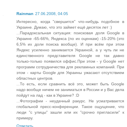
Rainman
27.06.2008, 04:05
Интересно, когда "свершится" что-нибудь подобное в
Украине. Думаю, что это займет ещё десяток лет :)
...Парадоксальная ситуация: поисковая доля Google в
Украине -65-66%, Яндекса (по их оценкам) -15-20% (это
6,5% их доли поиска вообще). И при всём при этом
Яндекс усиленно занимается Украиной, а у чуть ли не
единственного представителя Google не так давно
только-только появился оффис.При этом - у Google нет
программ сотрудничества для рекламных компаний. При
этом - карты Google для Украины ужасают отсутствием
областных центров.
...То есть, если сравнить всё это, может быть Google
надо вообще ничем не заниматься в России и у Вас дела
пойдут на лад - как в Украине? :D
...Фотографии - неудачный ракурс. Не усматривается
глобальной пресс-конференции. Такое ощущение, что
люди "с улицы" зашли или их "срочно пригласили" к
примеру.
Ответить