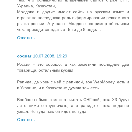
тем, что большинство владельцев сайтов стран СНГ:
Украина, Казахстан,
Молдова и другие имеют сайты на русском языке и
играют не последнюю роль в формировании рекламного
рынка россии. А у нас в Молдове например обналички
чека приходится ждать от 5-ти до 8 недель.
Ответить
coguar
10.07.2008, 19:29
Россия - это хорошо, а как заметили последние два
товарища, остальным кукиш!
Рапида, да хрен с ней с рапидой, вон WebMoney, есть и
в Украине, и в Казахстане думаю тож есть.
Вообще вебманю можно считать СНГшой, тока ХЗ будут
ли с ними сотрудничать, а о рапиде я тока недавно
узнал. Не туда наклон идет, не туда.
Ответить