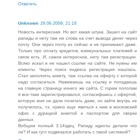
Ответить
Unknown
28.06.2008, 21:18
Новость интересная. Но вот какая штука. Зашел на сайт
рапиды и нету там ни слова на счет вывода денег через
почту. Они через почту их сейчас и не принимают даже.
Только про оплату кредитов, коммунальных платежей и
связи есть. И, самое интересное, нету там регистрации.
Всяко искал и не нашел ссылки на сайте. Не нужны им
клиенты. Через поиск яндекса регистрация нашлась.
Стал заполнять анкету, там ссылка на оферту с которой
надо согласиться. Нажимаешь на ссылку и попадаешь
на главную страницу ихнего же сайта. С горем пополам
я все-таки зарегистрировался, согласифшись с офертой,
которую мне не дали почитать даже, но зайти внутрь не
получилось, т.к. нужно еще явиться к ним в московский
офис с дурацкой анкетой и паспортом для сверки
данных.
Вобщем полный 3.14здец. Рапиду идиоты делали что
ли? И как гугл подвязался работать с такой системой?