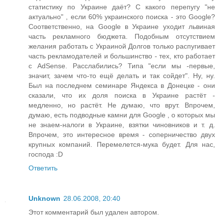
статистику по Украине даёт? С какого перепугу "не
актуально" , если 60% украинского поиска - это Google?
Соответственно, на Google в Украине уходит львиная
часть рекламного бюджета. Подобным отсутствием
желания работать с Украиной Долгов только распугивает
часть рекламодателей и большинство - тех, кто работает
с AdSense. Расслабились? Типа "если мы -первые,
значит, зачем что-то ещё делать и так сойдет". Ну, ну.
Был на последнем семинаре Яндекса в Донецке - они
сказали, что их доля поиска в Украине растёт -
медленно, но растёт. Не думаю, что врут. Впрочем,
думаю, есть подводные камни для Google , о которых мы
не знаем-налоги в Украине, взятки чиновников и т. д.
Впрочем, это интересное время - соперничество двух
крупных компаний. Перемелется-мука будет. Для нас,
господа :D
Ответить
Unknown
28.06.2008, 20:40
Этот комментарий был удален автором.