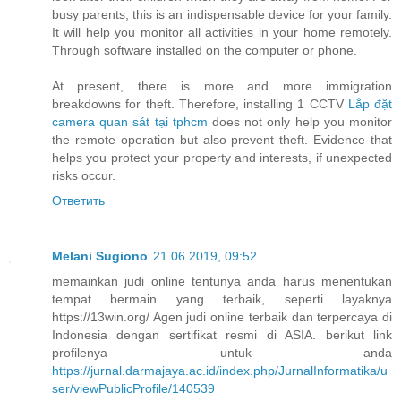
busy parents, this is an indispensable device for your family.
It will help you monitor all activities in your home remotely.
Through software installed on the computer or phone.
At present, there is more and more immigration
breakdowns for theft. Therefore, installing 1 CCTV
Lắp đặt
camera quan sát tại tphcm
does not only help you monitor
the remote operation but also prevent theft. Evidence that
helps you protect your property and interests, if unexpected
risks occur.
Ответить
Melani Sugiono
21.06.2019, 09:52
memainkan judi online tentunya anda harus menentukan
tempat bermain yang terbaik, seperti layaknya
https://13win.org/ Agen judi online terbaik dan terpercaya di
Indonesia dengan sertifikat resmi di ASIA. berikut link
profilenya untuk anda
https://jurnal.darmajaya.ac.id/index.php/JurnalInformatika/u
ser/viewPublicProfile/140539