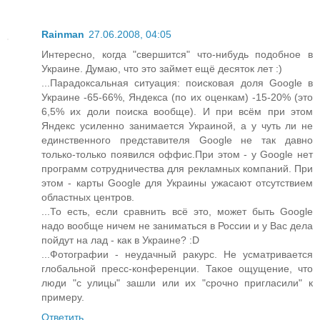
Rainman
27.06.2008, 04:05
Интересно, когда "свершится" что-нибудь подобное в
Украине. Думаю, что это займет ещё десяток лет :)
...Парадоксальная ситуация: поисковая доля Google в
Украине -65-66%, Яндекса (по их оценкам) -15-20% (это
6,5% их доли поиска вообще). И при всём при этом
Яндекс усиленно занимается Украиной, а у чуть ли не
единственного представителя Google не так давно
только-только появился оффис.При этом - у Google нет
программ сотрудничества для рекламных компаний. При
этом - карты Google для Украины ужасают отсутствием
областных центров.
...То есть, если сравнить всё это, может быть Google
надо вообще ничем не заниматься в России и у Вас дела
пойдут на лад - как в Украине? :D
...Фотографии - неудачный ракурс. Не усматривается
глобальной пресс-конференции. Такое ощущение, что
люди "с улицы" зашли или их "срочно пригласили" к
примеру.
Ответить