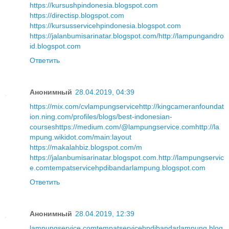
https://kursushpindonesia.blogspot.com
https://directisp.blogspot.com
https://kursusservicehpindonesia.blogspot.com
https://jalanbumisarinatar.blogspot.com/
http://lampungandro
id.blogspot.com
Ответить
Анонимный
28.04.2019, 04:39
https://mix.com/cvlampungservice
http://kingcameranfoundat
ion.ning.com/profiles/blogs/best-indonesian-
courses
https://medium.com/@lampungservice.com
http://la
mpung.wikidot.com/main:layout
https://makalahbiz.blogspot.com/m
https://jalanbumisarinatar.blogspot.com
.
http://lampungservic
e.com
tempatservicehpdibandarlampung.blogspot.com
Ответить
Анонимный
28.04.2019, 12:39
lampungservice.com
tempatservicehpdibandarlampung.blog