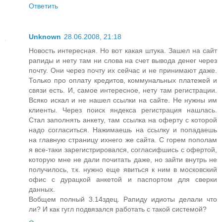
Ответить
Unknown
28.06.2008, 21:18
Новость интересная. Но вот какая штука. Зашел на сайт
рапиды и нету там ни слова на счет вывода денег через
почту. Они через почту их сейчас и не принимают даже.
Только про оплату кредитов, коммунальных платежей и
связи есть. И, самое интересное, нету там регистрации.
Всяко искал и не нашел ссылки на сайте. Не нужны им
клиенты. Через поиск яндекса регистрация нашлась.
Стал заполнять анкету, там ссылка на оферту с которой
надо согласиться. Нажимаешь на ссылку и попадаешь
на главную страницу ихнего же сайта. С горем пополам
я все-таки зарегистрировался, согласифшись с офертой,
которую мне не дали почитать даже, но зайти внутрь не
получилось, т.к. нужно еще явиться к ним в московский
офис с дурацкой анкетой и паспортом для сверки
данных.
Вобщем полный 3.14здец. Рапиду идиоты делали что
ли? И как гугл подвязался работать с такой системой?