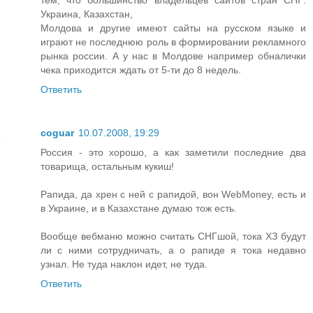
тем, что большинство владельцев сайтов стран СНГ:
Украина, Казахстан,
Молдова и другие имеют сайты на русском языке и
играют не последнюю роль в формировании рекламного
рынка россии. А у нас в Молдове например обналички
чека приходится ждать от 5-ти до 8 недель.
Ответить
coguar
10.07.2008, 19:29
Россия - это хорошо, а как заметили последние два
товарища, остальным кукиш!
Рапида, да хрен с ней с рапидой, вон WebMoney, есть и
в Украине, и в Казахстане думаю тож есть.
Вообще вебманю можно считать СНГшой, тока ХЗ будут
ли с ними сотрудничать, а о рапиде я тока недавно
узнал. Не туда наклон идет, не туда.
Ответить