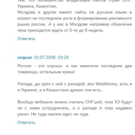
тем, что большинство владельцев сайтов стран СНГ:
Украина, Казахстан,
Молдова и другие имеют сайты на русском языке и
играют не последнюю роль в формировании рекламного
рынка россии. А у нас в Молдове например обналички
чека приходится ждать от 5-ти до 8 недель.
Ответить
coguar
10.07.2008, 19:29
Россия - это хорошо, а как заметили последние два
товарища, остальным кукиш!
Рапида, да хрен с ней с рапидой, вон WebMoney, есть и
в Украине, и в Казахстане думаю тож есть.
Вообще вебманю можно считать СНГшой, тока ХЗ будут
ли с ними сотрудничать, а о рапиде я тока недавно
узнал. Не туда наклон идет, не туда.
Ответить