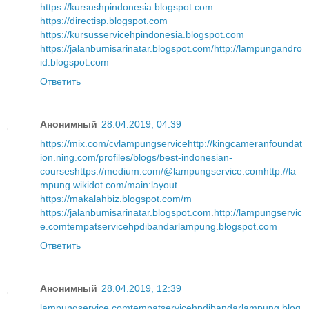
https://kursushpindonesia.blogspot.com
https://directisp.blogspot.com
https://kursusservicehpindonesia.blogspot.com
https://jalanbumisarinatar.blogspot.com/
http://lampungandro
id.blogspot.com
Ответить
Анонимный
28.04.2019, 04:39
https://mix.com/cvlampungservice
http://kingcameranfoundat
ion.ning.com/profiles/blogs/best-indonesian-
courses
https://medium.com/@lampungservice.com
http://la
mpung.wikidot.com/main:layout
https://makalahbiz.blogspot.com/m
https://jalanbumisarinatar.blogspot.com
.
http://lampungservic
e.com
tempatservicehpdibandarlampung.blogspot.com
Ответить
Анонимный
28.04.2019, 12:39
lampungservice.com
tempatservicehpdibandarlampung.blog