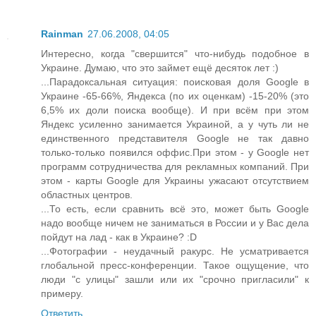
Rainman
27.06.2008, 04:05
Интересно, когда "свершится" что-нибудь подобное в
Украине. Думаю, что это займет ещё десяток лет :)
...Парадоксальная ситуация: поисковая доля Google в
Украине -65-66%, Яндекса (по их оценкам) -15-20% (это
6,5% их доли поиска вообще). И при всём при этом
Яндекс усиленно занимается Украиной, а у чуть ли не
единственного представителя Google не так давно
только-только появился оффис.При этом - у Google нет
программ сотрудничества для рекламных компаний. При
этом - карты Google для Украины ужасают отсутствием
областных центров.
...То есть, если сравнить всё это, может быть Google
надо вообще ничем не заниматься в России и у Вас дела
пойдут на лад - как в Украине? :D
...Фотографии - неудачный ракурс. Не усматривается
глобальной пресс-конференции. Такое ощущение, что
люди "с улицы" зашли или их "срочно пригласили" к
примеру.
Ответить