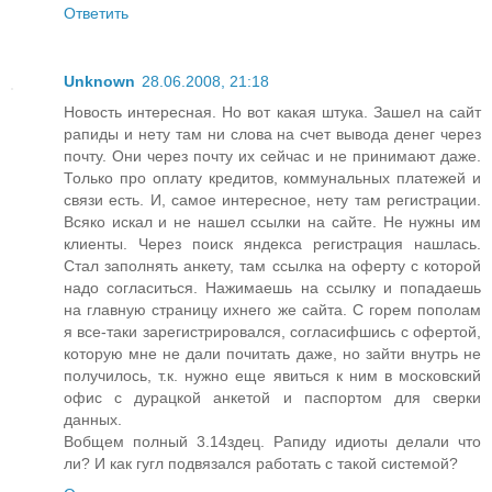
Ответить
Unknown
28.06.2008, 21:18
Новость интересная. Но вот какая штука. Зашел на сайт
рапиды и нету там ни слова на счет вывода денег через
почту. Они через почту их сейчас и не принимают даже.
Только про оплату кредитов, коммунальных платежей и
связи есть. И, самое интересное, нету там регистрации.
Всяко искал и не нашел ссылки на сайте. Не нужны им
клиенты. Через поиск яндекса регистрация нашлась.
Стал заполнять анкету, там ссылка на оферту с которой
надо согласиться. Нажимаешь на ссылку и попадаешь
на главную страницу ихнего же сайта. С горем пополам
я все-таки зарегистрировался, согласифшись с офертой,
которую мне не дали почитать даже, но зайти внутрь не
получилось, т.к. нужно еще явиться к ним в московский
офис с дурацкой анкетой и паспортом для сверки
данных.
Вобщем полный 3.14здец. Рапиду идиоты делали что
ли? И как гугл подвязался работать с такой системой?