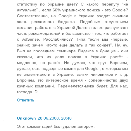
статистику по Украине даёт? С какого перепугу "не
актуально" , если 60% украинского поиска - это Google?
Соответственно, на Google в Украине уходит львиная
часть рекламного бюджета. Подобным отсутствием
желания работать с Украиной Долгов только распугивает
часть рекламодателей и большинство - тех, кто работает
с AdSense. Расслабились? Типа "если мы -первые,
значит, зачем что-то ещё делать и так сойдет". Ну, ну.
Был на последнем семинаре Яндекса в Донецке - они
сказали, что их доля поиска в Украине растёт -
медленно, но растёт. Не думаю, что врут. Впрочем,
думаю, есть подводные камни для Google , о которых мы
не знаем-налоги в Украине, взятки чиновников и т. д.
Впрочем, это интересное время - соперничество двух
крупных компаний. Перемелется-мука будет. Для нас,
господа :D
Ответить
Unknown
28.06.2008, 20:40
Этот комментарий был удален автором.