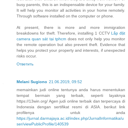
busy parents, this is an indispensable device for your family.
It will help you monitor all activities in your home remotely.
Through software installed on the computer or phone.
At present, there is more and more immigration
breakdowns for theft. Therefore, installing 1 CCTV
Lắp đặt
camera quan sát tại tphcm
does not only help you monitor
the remote operation but also prevent theft. Evidence that
helps you protect your property and interests, if unexpected
risks occur.
Ответить
Melani Sugiono
21.06.2019, 09:52
memainkan judi online tentunya anda harus menentukan
tempat bermain yang terbaik, seperti layaknya
https://13win.org/ Agen judi online terbaik dan terpercaya di
Indonesia dengan sertifikat resmi di ASIA. berikut link
profilenya untuk anda
https://jurnal.darmajaya.ac.id/index.php/JurnalInformatika/u
ser/viewPublicProfile/140539