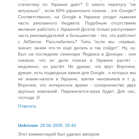
статистику по Украине даёт? С какого перепугу "не
актуально" , если 60% украинского поиска - это Google?
Соответственно, на Google в Украине уходит львиная
часть рекламного бюджета. Подобным отсутствием
желания работать с Украиной Долгов только распугивает
часть рекламодателей и большинство - тех, кто работает
с AdSense. Расслабились? Типа "если мы -первые,
значит, зачем что-то ещё делать и так сойдет". Ну, ну.
Был на последнем семинаре Яндекса в Донецке - они
сказали, что их доля поиска в Украине растёт -
медленно, но растёт. Не думаю, что врут. Впрочем,
думаю, есть подводные камни для Google , о которых мы
не знаем-налоги в Украине, взятки чиновников и т. д.
Впрочем, это интересное время - соперничество двух
крупных компаний. Перемелется-мука будет. Для нас,
господа :D
Ответить
Unknown
28.06.2008, 20:40
Этот комментарий был удален автором.