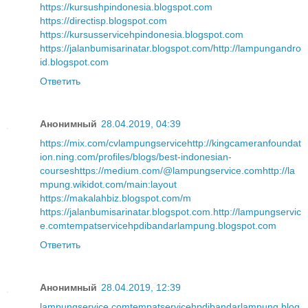
https://kursushpindonesia.blogspot.com
https://directisp.blogspot.com
https://kursusservicehpindonesia.blogspot.com
https://jalanbumisarinatar.blogspot.com/
http://lampungandro
id.blogspot.com
Ответить
Анонимный
28.04.2019, 04:39
https://mix.com/cvlampungservice
http://kingcameranfoundat
ion.ning.com/profiles/blogs/best-indonesian-
courses
https://medium.com/@lampungservice.com
http://la
mpung.wikidot.com/main:layout
https://makalahbiz.blogspot.com/m
https://jalanbumisarinatar.blogspot.com
.
http://lampungservic
e.com
tempatservicehpdibandarlampung.blogspot.com
Ответить
Анонимный
28.04.2019, 12:39
lampungservice.com
tempatservicehpdibandarlampung.blog