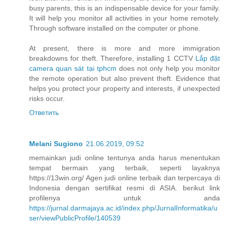
busy parents, this is an indispensable device for your family.
It will help you monitor all activities in your home remotely.
Through software installed on the computer or phone.
At present, there is more and more immigration
breakdowns for theft. Therefore, installing 1 CCTV
Lắp đặt
camera quan sát tại tphcm
does not only help you monitor
the remote operation but also prevent theft. Evidence that
helps you protect your property and interests, if unexpected
risks occur.
Ответить
Melani Sugiono
21.06.2019, 09:52
memainkan judi online tentunya anda harus menentukan
tempat bermain yang terbaik, seperti layaknya
https://13win.org/ Agen judi online terbaik dan terpercaya di
Indonesia dengan sertifikat resmi di ASIA. berikut link
profilenya untuk anda
https://jurnal.darmajaya.ac.id/index.php/JurnalInformatika/u
ser/viewPublicProfile/140539