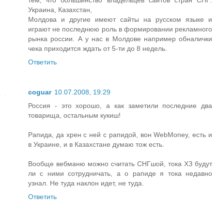
тем, что большинство владельцев сайтов стран СНГ:
Украина, Казахстан,
Молдова и другие имеют сайты на русском языке и
играют не последнюю роль в формировании рекламного
рынка россии. А у нас в Молдове например обналички
чека приходится ждать от 5-ти до 8 недель.
Ответить
coguar
10.07.2008, 19:29
Россия - это хорошо, а как заметили последние два
товарища, остальным кукиш!
Рапида, да хрен с ней с рапидой, вон WebMoney, есть и
в Украине, и в Казахстане думаю тож есть.
Вообще вебманю можно считать СНГшой, тока ХЗ будут
ли с ними сотрудничать, а о рапиде я тока недавно
узнал. Не туда наклон идет, не туда.
Ответить