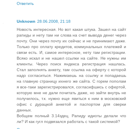
Ответить
Unknown
28.06.2008, 21:18
Новость интересная. Но вот какая штука. Зашел на сайт
рапиды и нету там ни слова на счет вывода денег через
почту. Они через почту их сейчас и не принимают даже.
Только про оплату кредитов, коммунальных платежей и
связи есть. И, самое интересное, нету там регистрации.
Всяко искал и не нашел ссылки на сайте. Не нужны им
клиенты. Через поиск яндекса регистрация нашлась.
Стал заполнять анкету, там ссылка на оферту с которой
надо согласиться. Нажимаешь на ссылку и попадаешь
на главную страницу ихнего же сайта. С горем пополам
я все-таки зарегистрировался, согласифшись с офертой,
которую мне не дали почитать даже, но зайти внутрь не
получилось, т.к. нужно еще явиться к ним в московский
офис с дурацкой анкетой и паспортом для сверки
данных.
Вобщем полный 3.14здец. Рапиду идиоты делали что
ли? И как гугл подвязался работать с такой системой?