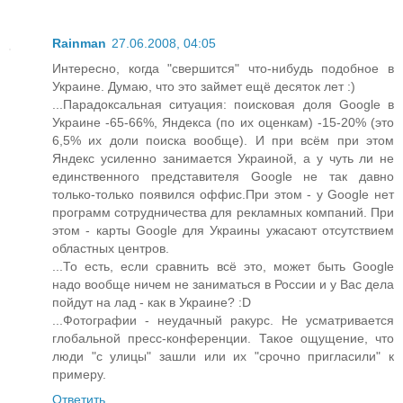
Rainman
27.06.2008, 04:05
Интересно, когда "свершится" что-нибудь подобное в
Украине. Думаю, что это займет ещё десяток лет :)
...Парадоксальная ситуация: поисковая доля Google в
Украине -65-66%, Яндекса (по их оценкам) -15-20% (это
6,5% их доли поиска вообще). И при всём при этом
Яндекс усиленно занимается Украиной, а у чуть ли не
единственного представителя Google не так давно
только-только появился оффис.При этом - у Google нет
программ сотрудничества для рекламных компаний. При
этом - карты Google для Украины ужасают отсутствием
областных центров.
...То есть, если сравнить всё это, может быть Google
надо вообще ничем не заниматься в России и у Вас дела
пойдут на лад - как в Украине? :D
...Фотографии - неудачный ракурс. Не усматривается
глобальной пресс-конференции. Такое ощущение, что
люди "с улицы" зашли или их "срочно пригласили" к
примеру.
Ответить