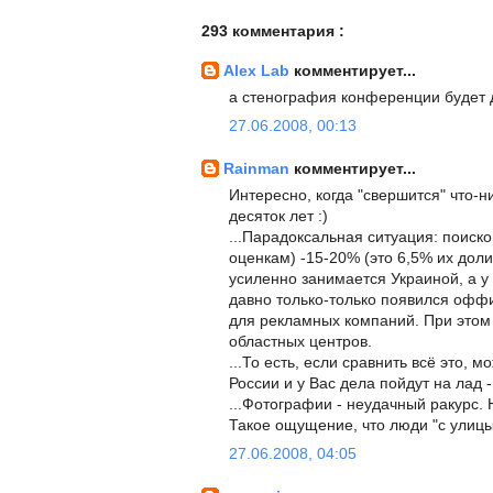
293 комментария :
Alex Lab
комментирует...
а стенография конференции будет 
27.06.2008, 00:13
Rainman
комментирует...
Интересно, когда "свершится" что-н
десяток лет :)
...Парадоксальная ситуация: поиско
оценкам) -15-20% (это 6,5% их дол
усиленно занимается Украиной, а у 
давно только-только появился оффи
для рекламных компаний. При этом 
областных центров.
...То есть, если сравнить всё это,
России и у Вас дела пойдут на лад -
...Фотографии - неудачный ракурс.
Такое ощущение, что люди "с улицы
27.06.2008, 04:05