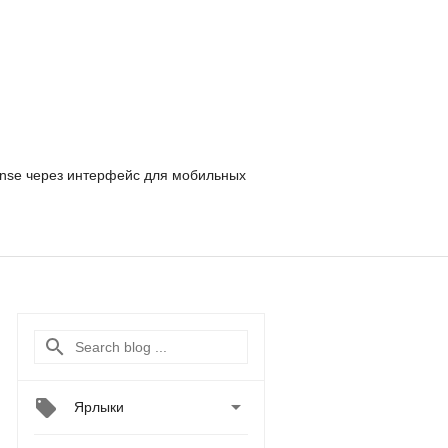
nse
через интерфейс для мобильных

Ярлыки