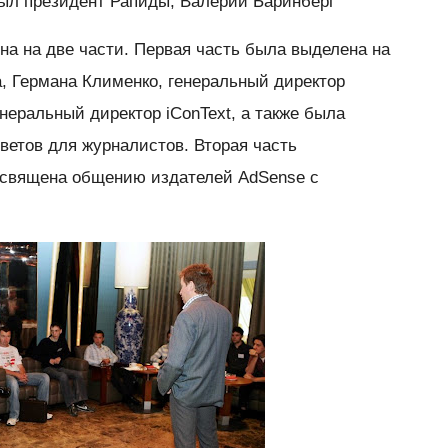
ыл президент Рапиды, Валерий Баринберг
а на две части. Первая часть была выделена на
, Германа Клименко, генеральный директор
енеральный директор iConText, а также была
ветов для журналистов. Вторая часть
священа общению издателей AdSense с