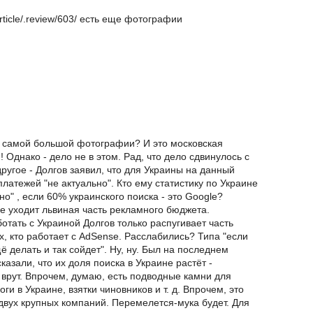
rticle/.review/603/ есть еще фотографии
а самой большой фотографии? И это московская
! Однако - дело не в этом. Рад, что дело сдвинулось с
другое - Долгов заявил, что для Украины на данный
латежей "не актуально". Кто ему статистику по Украине
но" , если 60% украинского поиска - это Google?
не уходит львиная часть рекламного бюджета.
тать с Украиной Долгов только распугивает часть
х, кто работает с AdSense. Расслабились? Типа "если
ё делать и так сойдет". Ну, ну. Был на последнем
казали, что их доля поиска в Украине растёт -
 врут. Впрочем, думаю, есть подводные камни для
ги в Украине, взятки чиновников и т. д. Впрочем, это
двух крупных компаний. Перемелется-мука будет. Для