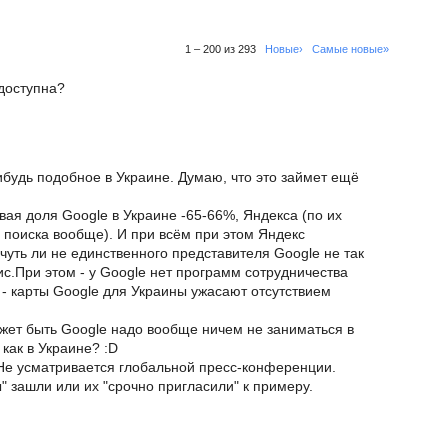
1 – 200 из 293
Новые›
Самые новые»
доступна?
ибудь подобное в Украине. Думаю, что это займет ещё
вая доля Google в Украине -65-66%, Яндекса (по их
и поиска вообще). И при всём при этом Яндекс
чуть ли не единственного представителя Google не так
с.При этом - у Google нет программ сотрудничества
- карты Google для Украины ужасают отсутствием
 может быть Google надо вообще ничем не заниматься в
 как в Украине? :D
 Не усматривается глобальной пресс-конференции.
" зашли или их "срочно пригласили" к примеру.