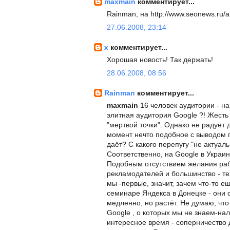
maxmain
комментирует...
Rainman, на http://www.seonews.ru/a
27.06.2008, 23:14
x
комментирует...
Хорошая новость! Так держать!
28.06.2008, 08:56
Rainman
комментирует...
maxmain
16 человек аудитории - н
элитная аудитория Google ?! Жесть 
"мертвой точки". Однако не радует 
момент нечто подобное с выводом п
даёт? С какого перепугу "не актуаль
Соответственно, на Google в Украи
Подобным отсутствием желания рабо
рекламодателей и большинство - те
мы -первые, значит, зачем что-то ещ
семинаре Яндекса в Донецке - они с
медленно, но растёт. Не думаю, что
Google , о которых мы не знаем-нало
интересное время - соперничество 