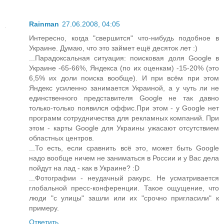
Rainman
27.06.2008, 04:05
Интересно, когда "свершится" что-нибудь подобное в
Украине. Думаю, что это займет ещё десяток лет :)
...Парадоксальная ситуация: поисковая доля Google в
Украине -65-66%, Яндекса (по их оценкам) -15-20% (это
6,5% их доли поиска вообще). И при всём при этом
Яндекс усиленно занимается Украиной, а у чуть ли не
единственного представителя Google не так давно
только-только появился оффис.При этом - у Google нет
программ сотрудничества для рекламных компаний. При
этом - карты Google для Украины ужасают отсутствием
областных центров.
...То есть, если сравнить всё это, может быть Google
надо вообще ничем не заниматься в России и у Вас дела
пойдут на лад - как в Украине? :D
...Фотографии - неудачный ракурс. Не усматривается
глобальной пресс-конференции. Такое ощущение, что
люди "с улицы" зашли или их "срочно пригласили" к
примеру.
Ответить