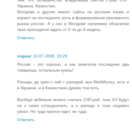
тем, что большинство владельцев сайтов стран СНГ:
Украина, Казахстан,
Молдова и другие имеют сайты на русском языке и
играют не последнюю роль в формировании рекламного
рынка россии. А у нас в Молдове например обналички
чека приходится ждать от 5-ти до 8 недель.
Ответить
coguar
10.07.2008, 19:29
Россия - это хорошо, а как заметили последние два
товарища, остальным кукиш!
Рапида, да хрен с ней с рапидой, вон WebMoney, есть и
в Украине, и в Казахстане думаю тож есть.
Вообще вебманю можно считать СНГшой, тока ХЗ будут
ли с ними сотрудничать, а о рапиде я тока недавно
узнал. Не туда наклон идет, не туда.
Ответить