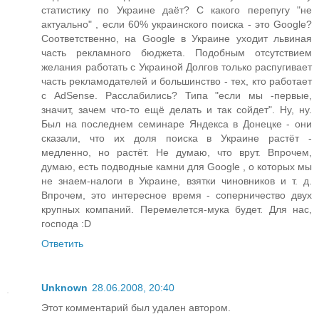
статистику по Украине даёт? С какого перепугу "не
актуально" , если 60% украинского поиска - это Google?
Соответственно, на Google в Украине уходит львиная
часть рекламного бюджета. Подобным отсутствием
желания работать с Украиной Долгов только распугивает
часть рекламодателей и большинство - тех, кто работает
с AdSense. Расслабились? Типа "если мы -первые,
значит, зачем что-то ещё делать и так сойдет". Ну, ну.
Был на последнем семинаре Яндекса в Донецке - они
сказали, что их доля поиска в Украине растёт -
медленно, но растёт. Не думаю, что врут. Впрочем,
думаю, есть подводные камни для Google , о которых мы
не знаем-налоги в Украине, взятки чиновников и т. д.
Впрочем, это интересное время - соперничество двух
крупных компаний. Перемелется-мука будет. Для нас,
господа :D
Ответить
Unknown
28.06.2008, 20:40
Этот комментарий был удален автором.