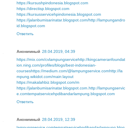
https://kursushpindonesia.blogspot.com
https://directisp.blogspot.com
https://kursusservicehpindonesia.blogspot.com
https://jalanbumisarinatar.blogspot.com/
http://lampungandro
id.blogspot.com
Ответить
Анонимный
28.04.2019, 04:39
https://mix.com/cvlampungservice
http://kingcameranfoundat
ion.ning.com/profiles/blogs/best-indonesian-
courses
https://medium.com/@lampungservice.com
http://la
mpung.wikidot.com/main:layout
https://makalahbiz.blogspot.com/m
https://jalanbumisarinatar.blogspot.com
.
http://lampungservic
e.com
tempatservicehpdibandarlampung.blogspot.com
Ответить
Анонимный
28.04.2019, 12:39
lampungservice.com
tempatservicehpdibandarlampung.blog