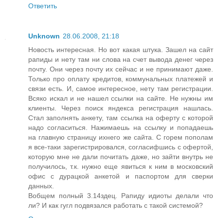
Ответить
Unknown
28.06.2008, 21:18
Новость интересная. Но вот какая штука. Зашел на сайт
рапиды и нету там ни слова на счет вывода денег через
почту. Они через почту их сейчас и не принимают даже.
Только про оплату кредитов, коммунальных платежей и
связи есть. И, самое интересное, нету там регистрации.
Всяко искал и не нашел ссылки на сайте. Не нужны им
клиенты. Через поиск яндекса регистрация нашлась.
Стал заполнять анкету, там ссылка на оферту с которой
надо согласиться. Нажимаешь на ссылку и попадаешь
на главную страницу ихнего же сайта. С горем пополам
я все-таки зарегистрировался, согласифшись с офертой,
которую мне не дали почитать даже, но зайти внутрь не
получилось, т.к. нужно еще явиться к ним в московский
офис с дурацкой анкетой и паспортом для сверки
данных.
Вобщем полный 3.14здец. Рапиду идиоты делали что
ли? И как гугл подвязался работать с такой системой?