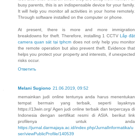
busy parents, this is an indispensable device for your family.
It will help you monitor all activities in your home remotely.
Through software installed on the computer or phone.
At present, there is more and more immigration
breakdowns for theft. Therefore, installing 1 CCTV
Lắp đặt
camera quan sát tại tphcm
does not only help you monitor
the remote operation but also prevent theft. Evidence that
helps you protect your property and interests, if unexpected
risks occur.
Ответить
Melani Sugiono
21.06.2019, 09:52
memainkan judi online tentunya anda harus menentukan
tempat bermain yang terbaik, seperti layaknya
https://13win.org/ Agen judi online terbaik dan terpercaya di
Indonesia dengan sertifikat resmi di ASIA. berikut link
profilenya untuk anda
https://jurnal.darmajaya.ac.id/index.php/JurnalInformatika/u
ser/viewPublicProfile/140539