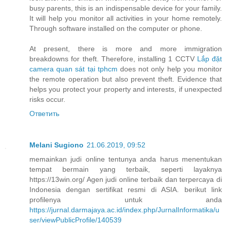
busy parents, this is an indispensable device for your family.
It will help you monitor all activities in your home remotely.
Through software installed on the computer or phone.
At present, there is more and more immigration
breakdowns for theft. Therefore, installing 1 CCTV
Lắp đặt
camera quan sát tại tphcm
does not only help you monitor
the remote operation but also prevent theft. Evidence that
helps you protect your property and interests, if unexpected
risks occur.
Ответить
Melani Sugiono
21.06.2019, 09:52
memainkan judi online tentunya anda harus menentukan
tempat bermain yang terbaik, seperti layaknya
https://13win.org/ Agen judi online terbaik dan terpercaya di
Indonesia dengan sertifikat resmi di ASIA. berikut link
profilenya untuk anda
https://jurnal.darmajaya.ac.id/index.php/JurnalInformatika/u
ser/viewPublicProfile/140539