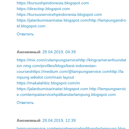
https://kursushpindonesia.blogspot.com
https://directisp.blogspot.com
https://kursusservicehpindonesia.blogspot.com
https://jalanbumisarinatar.blogspot.com/
http://lampungandro
id.blogspot.com
Ответить
Анонимный
28.04.2019, 04:39
https://mix.com/cvlampungservice
http://kingcameranfoundat
ion.ning.com/profiles/blogs/best-indonesian-
courses
https://medium.com/@lampungservice.com
http://la
mpung.wikidot.com/main:layout
https://makalahbiz.blogspot.com/m
https://jalanbumisarinatar.blogspot.com
.
http://lampungservic
e.com
tempatservicehpdibandarlampung.blogspot.com
Ответить
Анонимный
28.04.2019, 12:39
lampungservice.com
tempatservicehpdibandarlampung.blog