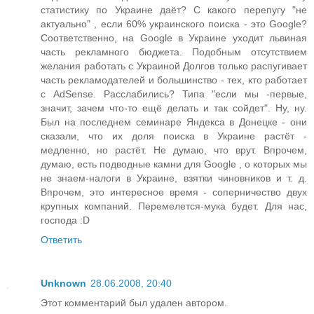
статистику по Украине даёт? С какого перепугу "не
актуально" , если 60% украинского поиска - это Google?
Соответственно, на Google в Украине уходит львиная
часть рекламного бюджета. Подобным отсутствием
желания работать с Украиной Долгов только распугивает
часть рекламодателей и большинство - тех, кто работает
с AdSense. Расслабились? Типа "если мы -первые,
значит, зачем что-то ещё делать и так сойдет". Ну, ну.
Был на последнем семинаре Яндекса в Донецке - они
сказали, что их доля поиска в Украине растёт -
медленно, но растёт. Не думаю, что врут. Впрочем,
думаю, есть подводные камни для Google , о которых мы
не знаем-налоги в Украине, взятки чиновников и т. д.
Впрочем, это интересное время - соперничество двух
крупных компаний. Перемелется-мука будет. Для нас,
господа :D
Ответить
Unknown
28.06.2008, 20:40
Этот комментарий был удален автором.