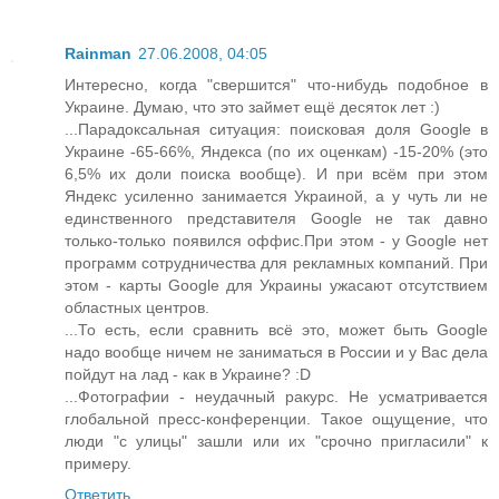
Rainman
27.06.2008, 04:05
Интересно, когда "свершится" что-нибудь подобное в
Украине. Думаю, что это займет ещё десяток лет :)
...Парадоксальная ситуация: поисковая доля Google в
Украине -65-66%, Яндекса (по их оценкам) -15-20% (это
6,5% их доли поиска вообще). И при всём при этом
Яндекс усиленно занимается Украиной, а у чуть ли не
единственного представителя Google не так давно
только-только появился оффис.При этом - у Google нет
программ сотрудничества для рекламных компаний. При
этом - карты Google для Украины ужасают отсутствием
областных центров.
...То есть, если сравнить всё это, может быть Google
надо вообще ничем не заниматься в России и у Вас дела
пойдут на лад - как в Украине? :D
...Фотографии - неудачный ракурс. Не усматривается
глобальной пресс-конференции. Такое ощущение, что
люди "с улицы" зашли или их "срочно пригласили" к
примеру.
Ответить