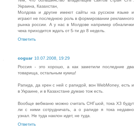
тем, что большинство владельцев сайтов стран СНГ:
Украина, Казахстан,
Молдова и другие имеют сайты на русском языке и
играют не последнюю роль в формировании рекламного
рынка россии. А у нас в Молдове например обналички
чека приходится ждать от 5-ти до 8 недель.
Ответить
coguar
10.07.2008, 19:29
Россия - это хорошо, а как заметили последние два
товарища, остальным кукиш!
Рапида, да хрен с ней с рапидой, вон WebMoney, есть и
в Украине, и в Казахстане думаю тож есть.
Вообще вебманю можно считать СНГшой, тока ХЗ будут
ли с ними сотрудничать, а о рапиде я тока недавно
узнал. Не туда наклон идет, не туда.
Ответить