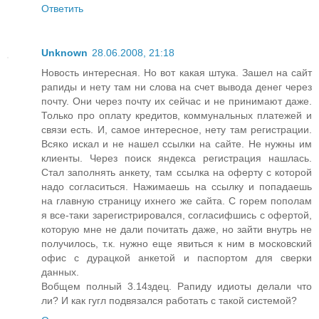
Ответить
Unknown
28.06.2008, 21:18
Новость интересная. Но вот какая штука. Зашел на сайт
рапиды и нету там ни слова на счет вывода денег через
почту. Они через почту их сейчас и не принимают даже.
Только про оплату кредитов, коммунальных платежей и
связи есть. И, самое интересное, нету там регистрации.
Всяко искал и не нашел ссылки на сайте. Не нужны им
клиенты. Через поиск яндекса регистрация нашлась.
Стал заполнять анкету, там ссылка на оферту с которой
надо согласиться. Нажимаешь на ссылку и попадаешь
на главную страницу ихнего же сайта. С горем пополам
я все-таки зарегистрировался, согласифшись с офертой,
которую мне не дали почитать даже, но зайти внутрь не
получилось, т.к. нужно еще явиться к ним в московский
офис с дурацкой анкетой и паспортом для сверки
данных.
Вобщем полный 3.14здец. Рапиду идиоты делали что
ли? И как гугл подвязался работать с такой системой?