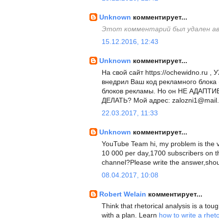
Unknown
комментирует...
Этот комментарий был удален а
15.12.2016, 12:43
Unknown
комментирует...
На свой сайт https://ochewidno.ru 
внедрил Ваш код рекламного блока
блоков рекламы. Но он НЕ АДАПТИВНЫ
ДЕЛАТЬ? Мой адрес: zalozni1@mail.
22.03.2017, 11:33
Unknown
комментирует...
YouTube Team hi, my problem is the vi
10 000 per day,1700 subscribers on t
channel?Please write the answer,shoul
08.04.2017, 10:08
Robert Welain
комментирует...
Think that rhetorical analysis is a tou
with a plan. Learn
how to write a rheto