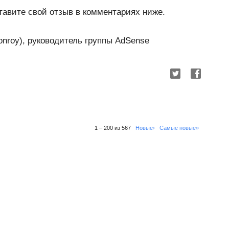
тавите свой отзыв в комментариях ниже.
onroy), руководитель группы AdSense
1 – 200 из 567
Новые›
Самые новые»