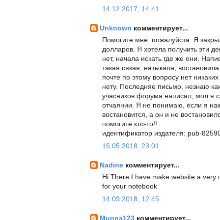
14.12.2017, 14:41
Unknown
комментирует...
Помогите мне, пожалуйста. Я закры
долларов. Я хотела получить эти де
нет, начала искать где же они. На
такая сякая, натыкала, востановила 
почте по этому вопросу нет никаки
нету. Последняе письмо, незнаю как
учасников форума написал, мол я са
отчаянии. Я не понимаю, если я наж
востановится, а он и не востановил
помогите кто-то!!
идентификатор издателя: pub-825
15.05.2018, 23:01
Nadine
комментирует...
Hi There I have make website a very u
for your notebook
14.09.2018, 12:45
Munna123
комментирует...