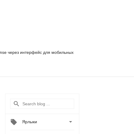
nse
через интерфейс для мобильных

Ярлыки