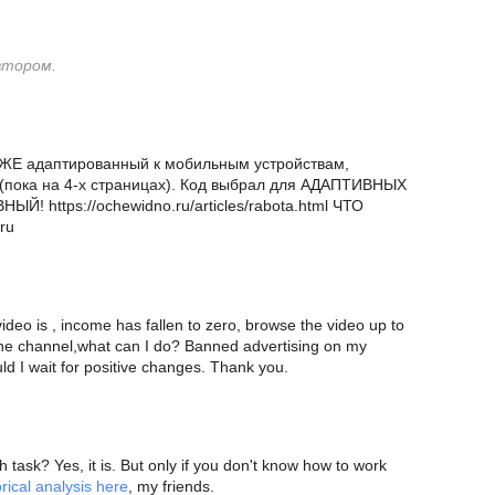
втором.
, УЖЕ адаптированный к мобильным устройствам,
 (пока на 4-х страницах). Код выбрал для АДАПТИВНЫХ
Й! https://ochewidno.ru/articles/rabota.html ЧТО
ru
deo is , income has fallen to zero, browse the video up to
he channel,what can I do? Banned advertising on my
d I wait for positive changes. Thank you.
gh task? Yes, it is. But only if you don't know how to work
rical analysis here
, my friends.