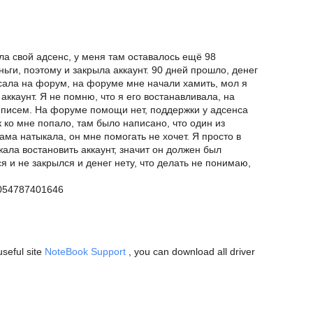
ла свой адсенс, у меня там оставалось ещё 98
ньги, поэтому и закрыла аккаунт. 90 дней прошло, денег
писала на форум, на форуме мне начали хамить, мол я
аккаунт. Я не помню, что я его востанавливала, на
х писем. На форуме помощи нет, поддержки у адсенса
 ко мне попало, там было написано, что один из
ма натыкала, он мне помогать не хочет. Я просто в
ала востановить аккаунт, значит он должен был
ся и не закрылся и денег нету, что делать не понимаю,
9054787401646
seful site
NoteBook Support
, you can download all driver