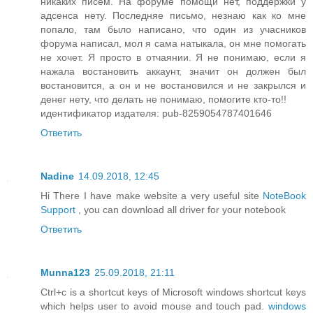
никаких писем. На форуме помощи нет, поддержки у
адсенса нету. Последняе письмо, незнаю как ко мне
попало, там было написано, что один из учасников
форума написал, мол я сама натыкала, он мне помогать
не хочет. Я просто в отчаянии. Я не понимаю, если я
нажала востановить аккаунт, значит он должен был
востановится, а он и не востановился и не закрылся и
денег нету, что делать не понимаю, помогите кто-то!!
идентификатор издателя: pub-8259054787401646
Ответить
Nadine
14.09.2018, 12:45
Hi There I have make website a very useful site
NoteBook
Support
, you can download all driver for your notebook
Ответить
Munna123
25.09.2018, 21:11
Ctrl+c is a shortcut keys of Microsoft windows shortcut keys
which helps user to avoid mouse and touch pad.
windows