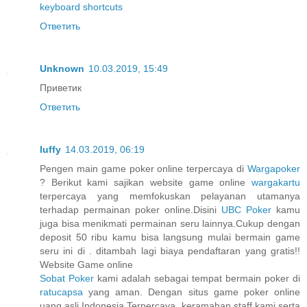
keyboard shortcuts
Ответить
Unknown
10.03.2019, 15:49
Приветик
Ответить
luffy
14.03.2019, 06:19
Pengen main game poker online terpercaya di
Wargapoker
? Berikut kami sajikan website game online
wargakartu
terpercaya yang memfokuskan pelayanan utamanya
terhadap permainan poker online.Disini
UBC Poker
kamu
juga bisa menikmati permainan seru lainnya.Cukup dengan
deposit 50 ribu kamu bisa langsung mulai bermain game
seru ini di . ditambah lagi biaya pendaftaran yang gratis!!
Website Game online
Sobat Poker
kami adalah sebagai tempat bermain poker di
ratucapsa
yang aman. Dengan situs game poker online
uang asli Indonesia Terpercaya, keramahan staff kami serta