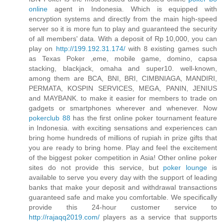
online
agent in Indonesia. Which is equipped with
encryption systems and directly from the main high-speed
server so it is more fun to play and guaranteed the security
of all members' data. With a deposit of Rp 10,000, you can
play on
http://199.192.31.174/
with 8 existing games such
as Texas Poker ,eme, mobile game, domino, capsa
stacking, blackjack, omaha and super10. well-known,
among them are BCA, BNI, BRI, CIMBNIAGA, MANDIRI,
PERMATA, KOSPIN SERVICES, MEGA, PANIN, JENIUS
and MAYBANK. to make it easier for members to trade on
gadgets or smartphones wherever and whenever. Now
pokerclub 88
has the first online poker tournament feature
in Indonesia. with exciting sensations and experiences can
bring home hundreds of millions of rupiah in prize gifts that
you are ready to bring home. Play and feel the excitement
of the biggest poker competition in Asia! Other online poker
sites do not provide this service, but
poker lounge
is
available to serve you every day with the support of leading
banks that make your deposit and withdrawal transactions
guaranteed safe and make you comfortable. We specifically
provide this 24-hour customer service to
http://rajaqq2019.com/
players as a service that supports