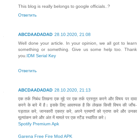
This blog is really belongs to google officials..?
Ответить
ABCDAADADAD
28.10.2020, 21:08
Well done your article. In your opinion, we all got to learn
something or something. Give us some help too. Thank
you.
IDM Serial Key
Ответить
ABCDAADADAD
28.10.2020, 21:13
एक तर्क निबंध लिखना एक मुद्दे पर एक तर्क प्रस्तुत करने और विषय पर दावा
करने के बारे में है। इसके लिए आवश्यक है कि लेखक किसी विषय की जाँच-
पड़ताल करे, जानकारी एकत्र करे, अपने प्रमाणों को प्राप्त करे और उनका
मूल्यांकन करे और अंत में मामले पर एक स्टैंड स्थापित करे।
Spotify Premium Apk
Garena Free Fire Mod APK