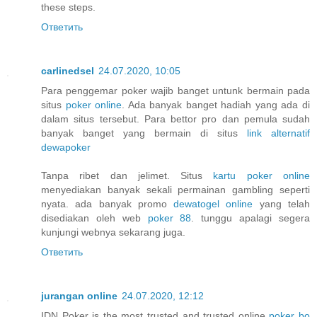
these steps.
Ответить
carlinedsel
24.07.2020, 10:05
Para penggemar poker wajib banget untunk bermain pada
situs
poker online
. Ada banyak banget hadiah yang ada di
dalam situs tersebut. Para bettor pro dan pemula sudah
banyak banget yang bermain di situs
link alternatif
dewapoker
Tanpa ribet dan jelimet. Situs
kartu poker online
menyediakan banyak sekali permainan gambling seperti
nyata. ada banyak promo
dewatogel online
yang telah
disediakan oleh web
poker 88
. tunggu apalagi segera
kunjungi webnya sekarang juga.
Ответить
jurangan online
24.07.2020, 12:12
IDN Poker is the most trusted and trusted online
poker bo