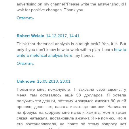
advertising on my channel?Please write the answer,should I
wait for positive changes. Thank you.
Ответить
Robert Welain
14.12.2017, 14:41
Think that rhetorical analysis is a tough task? Yes, it is. But
only if you don't know how to work with a plan. Learn
how to
write a rhetorical analysis here
, my friends.
Ответить
Unknown
15.05.2018, 23:01
Помогите мне, пожалуйста. Я закрыла свой адсенс, у
меня там оставалось ещё 98 долларов. Я хотела
получить эти деньги, поэтому и закрыла аккаунт. 90 дней
прошло, денег нет, начала искать где же они. Написала
на форум, на форуме мне начали хамить, мол я такая
сякая, натыкала, востановила аккаунт. Я не помню, что я
его востанавливала, на почте по этому вопросу нет