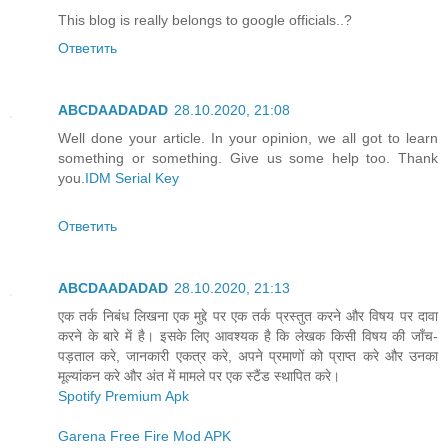
This blog is really belongs to google officials..?
Ответить
ABCDAADADAD
28.10.2020, 21:08
Well done your article. In your opinion, we all got to learn
something or something. Give us some help too. Thank
you.
IDM Serial Key
Ответить
ABCDAADADAD
28.10.2020, 21:13
एक तर्क निबंध लिखना एक मुद्दे पर एक तर्क प्रस्तुत करने और विषय पर दावा
करने के बारे में है। इसके लिए आवश्यक है कि लेखक किसी विषय की जाँच-
पड़ताल करे, जानकारी एकत्र करे, अपने प्रमाणों को प्राप्त करे और उनका
मूल्यांकन करे और अंत में मामले पर एक स्टैंड स्थापित करे।
Spotify Premium Apk
Garena Free Fire Mod APK