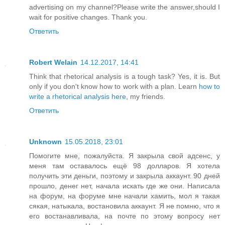
advertising on my channel?Please write the answer,should I
wait for positive changes. Thank you.
Ответить
Robert Welain
14.12.2017, 14:41
Think that rhetorical analysis is a tough task? Yes, it is. But
only if you don't know how to work with a plan. Learn
how to
write a rhetorical analysis here
, my friends.
Ответить
Unknown
15.05.2018, 23:01
Помогите мне, пожалуйста. Я закрыла свой адсенс, у
меня там оставалось ещё 98 долларов. Я хотела
получить эти деньги, поэтому и закрыла аккаунт. 90 дней
прошло, денег нет, начала искать где же они. Написала
на форум, на форуме мне начали хамить, мол я такая
сякая, натыкала, востановила аккаунт. Я не помню, что я
его востанавливала, на почте по этому вопросу нет