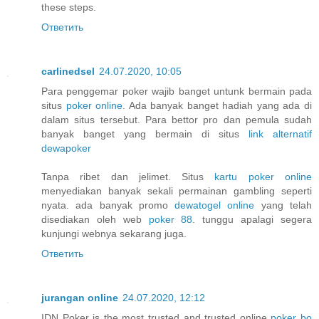
these steps.
Ответить
carlinedsel
24.07.2020, 10:05
Para penggemar poker wajib banget untunk bermain pada
situs
poker online
. Ada banyak banget hadiah yang ada di
dalam situs tersebut. Para bettor pro dan pemula sudah
banyak banget yang bermain di situs
link alternatif
dewapoker
Tanpa ribet dan jelimet. Situs
kartu poker online
menyediakan banyak sekali permainan gambling seperti
nyata. ada banyak promo
dewatogel online
yang telah
disediakan oleh web
poker 88
. tunggu apalagi segera
kunjungi webnya sekarang juga.
Ответить
jurangan online
24.07.2020, 12:12
IDN Poker is the most trusted and trusted online
poker bo