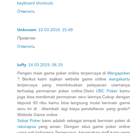
keyboard shortcuts
Ответить
Unknown
10.03.2019, 15:49
Приветик
Ответить
luffy
14.03.2019, 06:19
Pengen main game poker online terpercaya di
Wargapoker
? Berikut kami sajikan website game online
wargakartu
terpercaya yang memfokuskan pelayanan utamanya
terhadap permainan poker online.Disini
UBC Poker
kamu
juga bisa menikmati permainan seru lainnya.Cukup dengan
deposit 50 ribu kamu bisa langsung mulai bermain game
seru ini di . ditambah lagi biaya pendaftaran yang gratis!!
Website Game online
Sobat Poker
kami adalah sebagai tempat bermain poker di
ratucapsa
yang aman. Dengan situs game poker online
uang asli Indonesia Terpercaya, keramahan staff kami serta