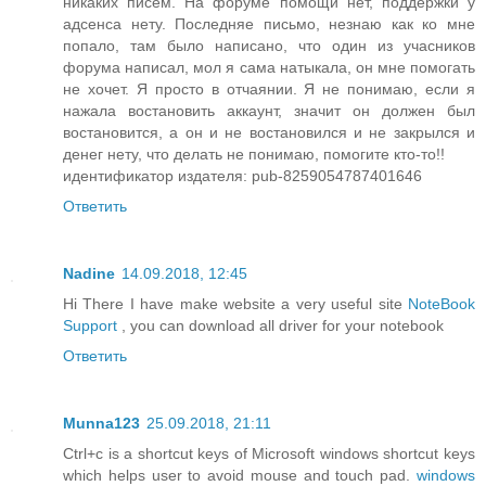
никаких писем. На форуме помощи нет, поддержки у
адсенса нету. Последняе письмо, незнаю как ко мне
попало, там было написано, что один из учасников
форума написал, мол я сама натыкала, он мне помогать
не хочет. Я просто в отчаянии. Я не понимаю, если я
нажала востановить аккаунт, значит он должен был
востановится, а он и не востановился и не закрылся и
денег нету, что делать не понимаю, помогите кто-то!!
идентификатор издателя: pub-8259054787401646
Ответить
Nadine
14.09.2018, 12:45
Hi There I have make website a very useful site
NoteBook
Support
, you can download all driver for your notebook
Ответить
Munna123
25.09.2018, 21:11
Ctrl+c is a shortcut keys of Microsoft windows shortcut keys
which helps user to avoid mouse and touch pad.
windows