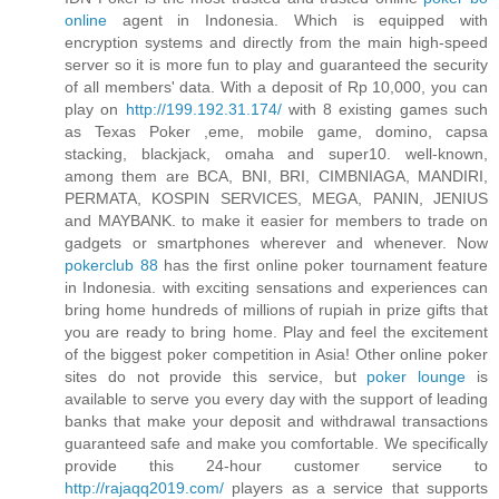
online
agent in Indonesia. Which is equipped with
encryption systems and directly from the main high-speed
server so it is more fun to play and guaranteed the security
of all members' data. With a deposit of Rp 10,000, you can
play on
http://199.192.31.174/
with 8 existing games such
as Texas Poker ,eme, mobile game, domino, capsa
stacking, blackjack, omaha and super10. well-known,
among them are BCA, BNI, BRI, CIMBNIAGA, MANDIRI,
PERMATA, KOSPIN SERVICES, MEGA, PANIN, JENIUS
and MAYBANK. to make it easier for members to trade on
gadgets or smartphones wherever and whenever. Now
pokerclub 88
has the first online poker tournament feature
in Indonesia. with exciting sensations and experiences can
bring home hundreds of millions of rupiah in prize gifts that
you are ready to bring home. Play and feel the excitement
of the biggest poker competition in Asia! Other online poker
sites do not provide this service, but
poker lounge
is
available to serve you every day with the support of leading
banks that make your deposit and withdrawal transactions
guaranteed safe and make you comfortable. We specifically
provide this 24-hour customer service to
http://rajaqq2019.com/
players as a service that supports