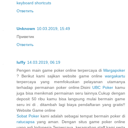
keyboard shortcuts
Ответить
Unknown
10.03.2019, 15:49
Приветик
Ответить
luffy
14.03.2019, 06:19
Pengen main game poker online terpercaya di
Wargapoker
? Berikut kami sajikan website game online
wargakartu
terpercaya yang memfokuskan pelayanan utamanya
terhadap permainan poker online.Disini
UBC Poker
kamu
juga bisa menikmati permainan seru lainnya.Cukup dengan
deposit 50 ribu kamu bisa langsung mulai bermain game
seru ini di . ditambah lagi biaya pendaftaran yang gratis!!
Website Game online
Sobat Poker
kami adalah sebagai tempat bermain poker di
ratucapsa
yang aman. Dengan situs game poker online
uang asli Indonesia Terpercaya, keramahan staff kami serta