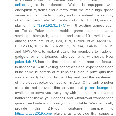
online
agent in Indonesia. Which is equipped with
encryption systems and directly from the main high-speed
server so it is more fun to play and guaranteed the security
of all members' data. With a deposit of Rp 10,000, you can
play on
http://199.192.31.174/
with 8 existing games such
as Texas Poker ,eme, mobile game, domino, capsa
stacking, blackjack, omaha and super10. well-known,
among them are BCA, BNI, BRI, CIMBNIAGA, MANDIRI,
PERMATA, KOSPIN SERVICES, MEGA, PANIN, JENIUS
and MAYBANK. to make it easier for members to trade on
gadgets or smartphones wherever and whenever. Now
pokerclub 88
has the first online poker tournament feature
in Indonesia. with exciting sensations and experiences can
bring home hundreds of millions of rupiah in prize gifts that
you are ready to bring home. Play and feel the excitement
of the biggest poker competition in Asia! Other online poker
sites do not provide this service, but
poker lounge
is
available to serve you every day with the support of leading
banks that make your deposit and withdrawal transactions
guaranteed safe and make you comfortable. We specifically
provide this 24-hour customer service to
http://rajaqq2019.com/
players as a service that supports