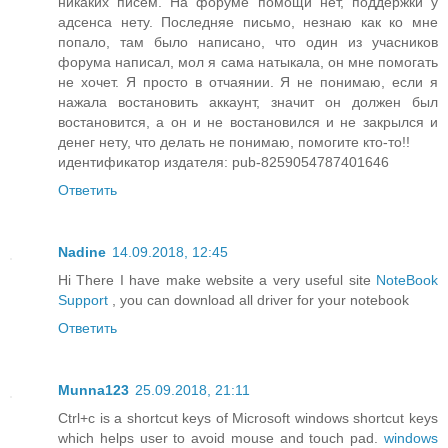
никаких писем. На форуме помощи нет, поддержки у
адсенса нету. Последняе письмо, незнаю как ко мне
попало, там было написано, что один из учасников
форума написал, мол я сама натыкала, он мне помогать
не хочет. Я просто в отчаянии. Я не понимаю, если я
нажала востановить аккаунт, значит он должен был
востановится, а он и не востановился и не закрылся и
денег нету, что делать не понимаю, помогите кто-то!!
идентификатор издателя: pub-8259054787401646
Ответить
Nadine
14.09.2018, 12:45
Hi There I have make website a very useful site
NoteBook
Support
, you can download all driver for your notebook
Ответить
Munna123
25.09.2018, 21:11
Ctrl+c is a shortcut keys of Microsoft windows shortcut keys
which helps user to avoid mouse and touch pad.
windows