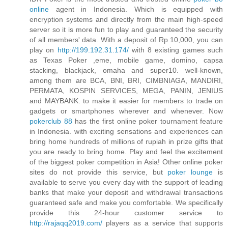
online
agent in Indonesia. Which is equipped with
encryption systems and directly from the main high-speed
server so it is more fun to play and guaranteed the security
of all members' data. With a deposit of Rp 10,000, you can
play on
http://199.192.31.174/
with 8 existing games such
as Texas Poker ,eme, mobile game, domino, capsa
stacking, blackjack, omaha and super10. well-known,
among them are BCA, BNI, BRI, CIMBNIAGA, MANDIRI,
PERMATA, KOSPIN SERVICES, MEGA, PANIN, JENIUS
and MAYBANK. to make it easier for members to trade on
gadgets or smartphones wherever and whenever. Now
pokerclub 88
has the first online poker tournament feature
in Indonesia. with exciting sensations and experiences can
bring home hundreds of millions of rupiah in prize gifts that
you are ready to bring home. Play and feel the excitement
of the biggest poker competition in Asia! Other online poker
sites do not provide this service, but
poker lounge
is
available to serve you every day with the support of leading
banks that make your deposit and withdrawal transactions
guaranteed safe and make you comfortable. We specifically
provide this 24-hour customer service to
http://rajaqq2019.com/
players as a service that supports