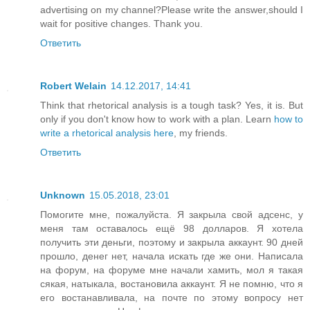
advertising on my channel?Please write the answer,should I
wait for positive changes. Thank you.
Ответить
Robert Welain
14.12.2017, 14:41
Think that rhetorical analysis is a tough task? Yes, it is. But
only if you don't know how to work with a plan. Learn
how to
write a rhetorical analysis here
, my friends.
Ответить
Unknown
15.05.2018, 23:01
Помогите мне, пожалуйста. Я закрыла свой адсенс, у
меня там оставалось ещё 98 долларов. Я хотела
получить эти деньги, поэтому и закрыла аккаунт. 90 дней
прошло, денег нет, начала искать где же они. Написала
на форум, на форуме мне начали хамить, мол я такая
сякая, натыкала, востановила аккаунт. Я не помню, что я
его востанавливала, на почте по этому вопросу нет