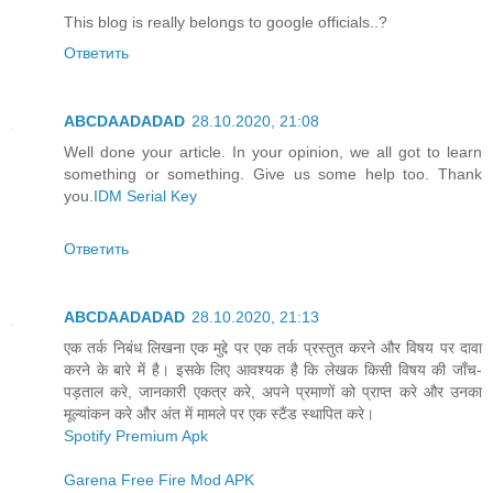
This blog is really belongs to google officials..?
Ответить
ABCDAADADAD
28.10.2020, 21:08
Well done your article. In your opinion, we all got to learn
something or something. Give us some help too. Thank
you.
IDM Serial Key
Ответить
ABCDAADADAD
28.10.2020, 21:13
एक तर्क निबंध लिखना एक मुद्दे पर एक तर्क प्रस्तुत करने और विषय पर दावा
करने के बारे में है। इसके लिए आवश्यक है कि लेखक किसी विषय की जाँच-
पड़ताल करे, जानकारी एकत्र करे, अपने प्रमाणों को प्राप्त करे और उनका
मूल्यांकन करे और अंत में मामले पर एक स्टैंड स्थापित करे।
Spotify Premium Apk
Garena Free Fire Mod APK