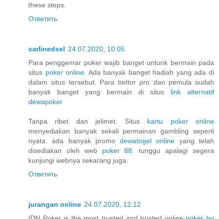
these steps.
Ответить
carlinedsel
24.07.2020, 10:05
Para penggemar poker wajib banget untunk bermain pada
situs
poker online
. Ada banyak banget hadiah yang ada di
dalam situs tersebut. Para bettor pro dan pemula sudah
banyak banget yang bermain di situs
link alternatif
dewapoker
Tanpa ribet dan jelimet. Situs
kartu poker online
menyediakan banyak sekali permainan gambling seperti
nyata. ada banyak promo
dewatogel online
yang telah
disediakan oleh web
poker 88
. tunggu apalagi segera
kunjungi webnya sekarang juga.
Ответить
jurangan online
24.07.2020, 12:12
IDN Poker is the most trusted and trusted online
poker bo