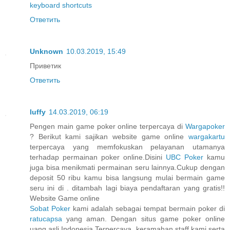
keyboard shortcuts
Ответить
Unknown
10.03.2019, 15:49
Приветик
Ответить
luffy
14.03.2019, 06:19
Pengen main game poker online terpercaya di
Wargapoker
? Berikut kami sajikan website game online
wargakartu
terpercaya yang memfokuskan pelayanan utamanya
terhadap permainan poker online.Disini
UBC Poker
kamu
juga bisa menikmati permainan seru lainnya.Cukup dengan
deposit 50 ribu kamu bisa langsung mulai bermain game
seru ini di . ditambah lagi biaya pendaftaran yang gratis!!
Website Game online
Sobat Poker
kami adalah sebagai tempat bermain poker di
ratucapsa
yang aman. Dengan situs game poker online
uang asli Indonesia Terpercaya, keramahan staff kami serta