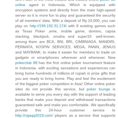
online
agent in Indonesia. Which is equipped with
encryption systems and directly from the main high-speed
server so it is more fun to play and guaranteed the security
of all members' data. With a deposit of Rp 10,000, you can
play on
http://199.192.31.174/
with 8 existing games such
as Texas Poker ,eme, mobile game, domino, capsa
stacking, blackjack, omaha and super10. well-known,
among them are BCA, BNI, BRI, CIMBNIAGA, MANDIRI,
PERMATA, KOSPIN SERVICES, MEGA, PANIN, JENIUS
and MAYBANK. to make it easier for members to trade on
gadgets or smartphones wherever and whenever. Now
pokerclub 88
has the first online poker tournament feature
in Indonesia. with exciting sensations and experiences can
bring home hundreds of millions of rupiah in prize gifts that
you are ready to bring home. Play and feel the excitement
of the biggest poker competition in Asia! Other online poker
sites do not provide this service, but
poker lounge
is
available to serve you every day with the support of leading
banks that make your deposit and withdrawal transactions
guaranteed safe and make you comfortable. We specifically
provide this 24-hour customer service to
http://rajaqq2019.com/
players as a service that supports