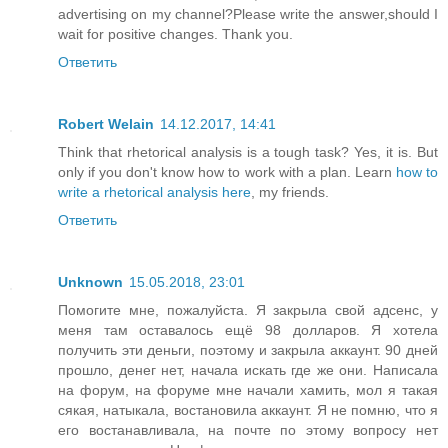
advertising on my channel?Please write the answer,should I
wait for positive changes. Thank you.
Ответить
Robert Welain
14.12.2017, 14:41
Think that rhetorical analysis is a tough task? Yes, it is. But
only if you don't know how to work with a plan. Learn
how to
write a rhetorical analysis here
, my friends.
Ответить
Unknown
15.05.2018, 23:01
Помогите мне, пожалуйста. Я закрыла свой адсенс, у
меня там оставалось ещё 98 долларов. Я хотела
получить эти деньги, поэтому и закрыла аккаунт. 90 дней
прошло, денег нет, начала искать где же они. Написала
на форум, на форуме мне начали хамить, мол я такая
сякая, натыкала, востановила аккаунт. Я не помню, что я
его востанавливала, на почте по этому вопросу нет