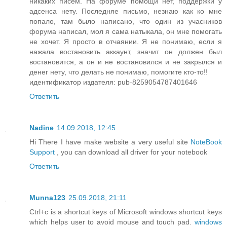
никаких писем. На форуме помощи нет, поддержки у
адсенса нету. Последняе письмо, незнаю как ко мне
попало, там было написано, что один из учасников
форума написал, мол я сама натыкала, он мне помогать
не хочет. Я просто в отчаянии. Я не понимаю, если я
нажала востановить аккаунт, значит он должен был
востановится, а он и не востановился и не закрылся и
денег нету, что делать не понимаю, помогите кто-то!!
идентификатор издателя: pub-8259054787401646
Ответить
Nadine
14.09.2018, 12:45
Hi There I have make website a very useful site
NoteBook
Support
, you can download all driver for your notebook
Ответить
Munna123
25.09.2018, 21:11
Ctrl+c is a shortcut keys of Microsoft windows shortcut keys
which helps user to avoid mouse and touch pad.
windows