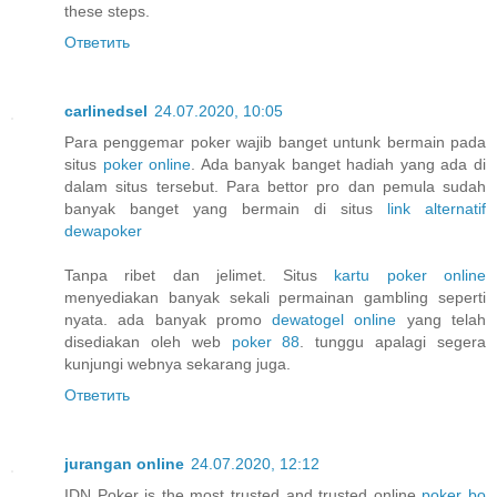
these steps.
Ответить
carlinedsel
24.07.2020, 10:05
Para penggemar poker wajib banget untunk bermain pada
situs
poker online
. Ada banyak banget hadiah yang ada di
dalam situs tersebut. Para bettor pro dan pemula sudah
banyak banget yang bermain di situs
link alternatif
dewapoker
Tanpa ribet dan jelimet. Situs
kartu poker online
menyediakan banyak sekali permainan gambling seperti
nyata. ada banyak promo
dewatogel online
yang telah
disediakan oleh web
poker 88
. tunggu apalagi segera
kunjungi webnya sekarang juga.
Ответить
jurangan online
24.07.2020, 12:12
IDN Poker is the most trusted and trusted online
poker bo