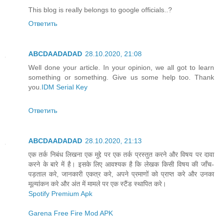
This blog is really belongs to google officials..?
Ответить
ABCDAADADAD
28.10.2020, 21:08
Well done your article. In your opinion, we all got to learn
something or something. Give us some help too. Thank
you.
IDM Serial Key
Ответить
ABCDAADADAD
28.10.2020, 21:13
एक तर्क निबंध लिखना एक मुद्दे पर एक तर्क प्रस्तुत करने और विषय पर दावा
करने के बारे में है। इसके लिए आवश्यक है कि लेखक किसी विषय की जाँच-
पड़ताल करे, जानकारी एकत्र करे, अपने प्रमाणों को प्राप्त करे और उनका
मूल्यांकन करे और अंत में मामले पर एक स्टैंड स्थापित करे।
Spotify Premium Apk
Garena Free Fire Mod APK