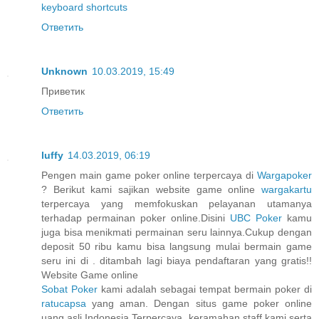
keyboard shortcuts
Ответить
Unknown
10.03.2019, 15:49
Приветик
Ответить
luffy
14.03.2019, 06:19
Pengen main game poker online terpercaya di
Wargapoker
? Berikut kami sajikan website game online
wargakartu
terpercaya yang memfokuskan pelayanan utamanya
terhadap permainan poker online.Disini
UBC Poker
kamu
juga bisa menikmati permainan seru lainnya.Cukup dengan
deposit 50 ribu kamu bisa langsung mulai bermain game
seru ini di . ditambah lagi biaya pendaftaran yang gratis!!
Website Game online
Sobat Poker
kami adalah sebagai tempat bermain poker di
ratucapsa
yang aman. Dengan situs game poker online
uang asli Indonesia Terpercaya, keramahan staff kami serta