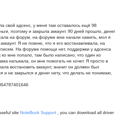
ла свой адсенс, у меня там оставалось ещё 98
ньги, поэтому и закрыла аккаунт. 90 дней прошло, денег
писала на форум, на форуме мне начали хамить, мол я
аккаунт. Я не помню, что я его востанавливала, на
х писем. На форуме помощи нет, поддержки у адсенса
 ко мне попало, там было написано, что один из
ма натыкала, он мне помогать не хочет. Я просто в
ала востановить аккаунт, значит он должен был
ся и не закрылся и денег нету, что делать не понимаю,
9054787401646
seful site
NoteBook Support
, you can download all driver