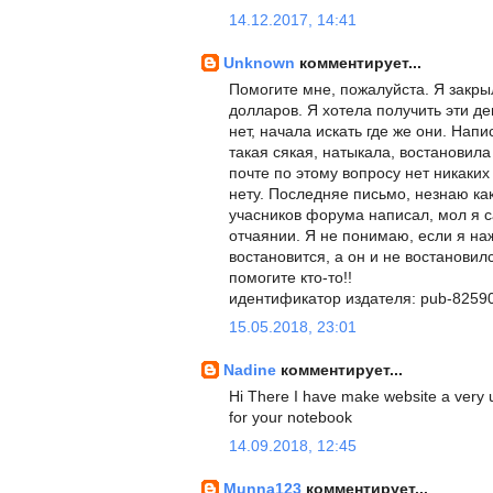
14.12.2017, 14:41
Unknown
комментирует...
Помогите мне, пожалуйста. Я закры
долларов. Я хотела получить эти де
нет, начала искать где же они. На
такая сякая, натыкала, востановила 
почте по этому вопросу нет никаки
нету. Последняе письмо, незнаю как
учасников форума написал, мол я са
отчаянии. Я не понимаю, если я наж
востановится, а он и не востановил
помогите кто-то!!
идентификатор издателя: pub-825
15.05.2018, 23:01
Nadine
комментирует...
Hi There I have make website a very u
for your notebook
14.09.2018, 12:45
Munna123
комментирует...