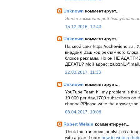
Unknown
комментирует...
Этот комментарий был удален а
15.12.2016, 12:43
Unknown
комментирует...
На свой сайт https://ochewidno.ru 
внедрил Ваш код рекламного блока
блоков рекламы. Но он НЕ АДАПТИВНЫ
ДЕЛАТЬ? Мой адрес: zalozni1@mail.
22.03.2017, 11:33
Unknown
комментирует...
YouTube Team hi, my problem is the vi
10 000 per day,1700 subscribers on t
channel?Please write the answer,shoul
08.04.2017, 10:08
Robert Welain
комментирует...
Think that rhetorical analysis is a tou
with a plan. Learn
how to write a rheto