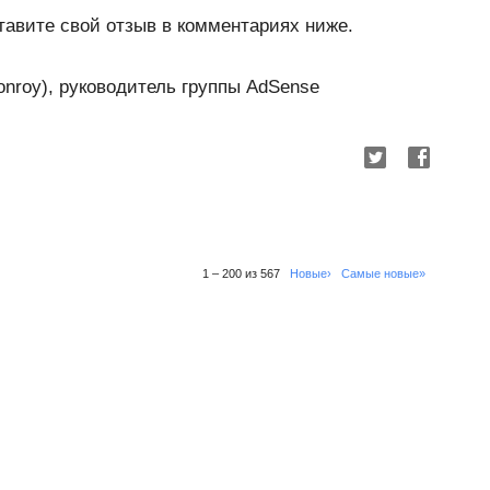
тавите свой отзыв в комментариях ниже.
onroy), руководитель группы AdSense
1 – 200 из 567
Новые›
Самые новые»