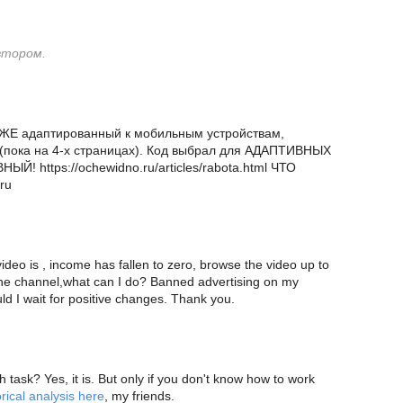
втором.
, УЖЕ адаптированный к мобильным устройствам,
 (пока на 4-х страницах). Код выбрал для АДАПТИВНЫХ
Й! https://ochewidno.ru/articles/rabota.html ЧТО
ru
deo is , income has fallen to zero, browse the video up to
he channel,what can I do? Banned advertising on my
d I wait for positive changes. Thank you.
gh task? Yes, it is. But only if you don't know how to work
rical analysis here
, my friends.