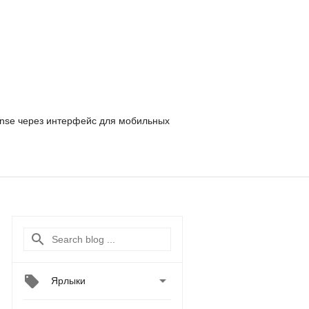
nse
через интерфейс для мобильных

Ярлыки