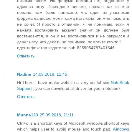
никаких писем. На форуме помощи нет, поддержки у
адсенса нету. Последняе письмо, незнаю как ко мне
попало, там было написано, что один из учасников
форума написал, мол я сама натыкала, он мне помогать
не хочет. Я просто в отчаянии. Я не понимаю, если я
нажала востановить аккаунт, значит он должен был
востановится, а он и не востановился и не закрылся и
денег нету, что делать не понимаю, помогите кто-то!!
идентификатор издателя: pub-8259054787401646
Ответить
Nadine
14.09.2018, 12:45
Hi There I have make website a very useful site
NoteBook
Support
, you can download all driver for your notebook
Ответить
Munna123
25.09.2018, 21:11
Ctrl+c is a shortcut keys of Microsoft windows shortcut keys
which helps user to avoid mouse and touch pad.
windows