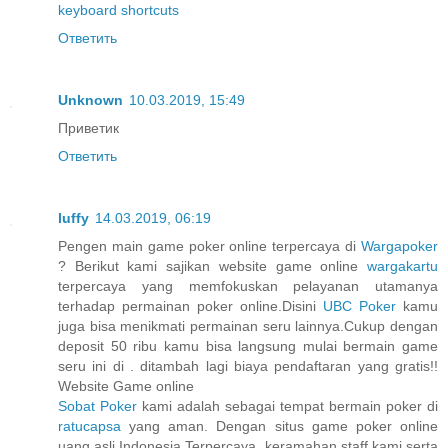
keyboard shortcuts
Ответить
Unknown
10.03.2019, 15:49
Приветик
Ответить
luffy
14.03.2019, 06:19
Pengen main game poker online terpercaya di
Wargapoker
? Berikut kami sajikan website game online
wargakartu
terpercaya yang memfokuskan pelayanan utamanya
terhadap permainan poker online.Disini
UBC Poker
kamu
juga bisa menikmati permainan seru lainnya.Cukup dengan
deposit 50 ribu kamu bisa langsung mulai bermain game
seru ini di . ditambah lagi biaya pendaftaran yang gratis!!
Website Game online
Sobat Poker
kami adalah sebagai tempat bermain poker di
ratucapsa
yang aman. Dengan situs game poker online
uang asli Indonesia Terpercaya, keramahan staff kami serta