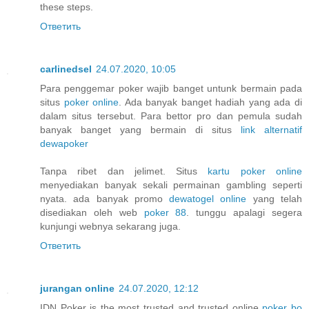
these steps.
Ответить
carlinedsel
24.07.2020, 10:05
Para penggemar poker wajib banget untunk bermain pada
situs
poker online
. Ada banyak banget hadiah yang ada di
dalam situs tersebut. Para bettor pro dan pemula sudah
banyak banget yang bermain di situs
link alternatif
dewapoker
Tanpa ribet dan jelimet. Situs
kartu poker online
menyediakan banyak sekali permainan gambling seperti
nyata. ada banyak promo
dewatogel online
yang telah
disediakan oleh web
poker 88
. tunggu apalagi segera
kunjungi webnya sekarang juga.
Ответить
jurangan online
24.07.2020, 12:12
IDN Poker is the most trusted and trusted online
poker bo