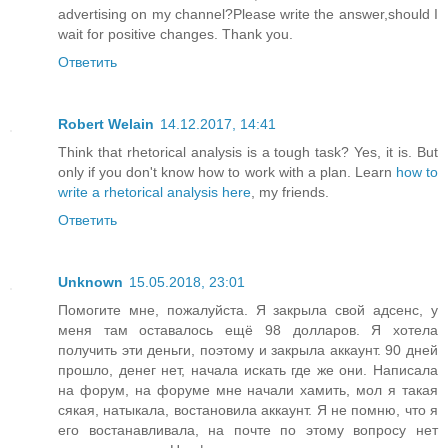
advertising on my channel?Please write the answer,should I
wait for positive changes. Thank you.
Ответить
Robert Welain
14.12.2017, 14:41
Think that rhetorical analysis is a tough task? Yes, it is. But
only if you don't know how to work with a plan. Learn
how to
write a rhetorical analysis here
, my friends.
Ответить
Unknown
15.05.2018, 23:01
Помогите мне, пожалуйста. Я закрыла свой адсенс, у
меня там оставалось ещё 98 долларов. Я хотела
получить эти деньги, поэтому и закрыла аккаунт. 90 дней
прошло, денег нет, начала искать где же они. Написала
на форум, на форуме мне начали хамить, мол я такая
сякая, натыкала, востановила аккаунт. Я не помню, что я
его востанавливала, на почте по этому вопросу нет