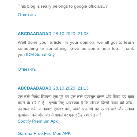
This blog is really belongs to google officials..?
Ответить
ABCDAADADAD
28.10.2020, 21:08
Well done your article. In your opinion, we all got to learn
something or something. Give us some help too. Thank
you.
IDM Serial Key
Ответить
ABCDAADADAD
28.10.2020, 21:13
एक तर्क निबंध लिखना एक मुद्दे पर एक तर्क प्रस्तुत करने और विषय पर दावा
करने के बारे में है। इसके लिए आवश्यक है कि लेखक किसी विषय की जाँच-
पड़ताल करे, जानकारी एकत्र करे, अपने प्रमाणों को प्राप्त करे और उनका
मूल्यांकन करे और अंत में मामले पर एक स्टैंड स्थापित करे।
Spotify Premium Apk
Garena Free Fire Mod APK