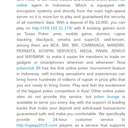
online
agent in Indonesia. Which is equipped with
encryption systems and directly from the main high-speed
server so it is more fun to play and guaranteed the security
of all members' data. With a deposit of Rp 10,000, you can
play on
http://199.192.31.174/
with 8 existing games such
as Texas Poker ,eme, mobile game, domino, capsa
stacking, blackjack, omaha and super10. well-known,
among them are BCA, BNI, BRI, CIMBNIAGA, MANDIRI,
PERMATA, KOSPIN SERVICES, MEGA, PANIN, JENIUS
and MAYBANK. to make it easier for members to trade on
gadgets or smartphones wherever and whenever. Now
pokerclub 88
has the first online poker tournament feature
in Indonesia. with exciting sensations and experiences can
bring home hundreds of millions of rupiah in prize gifts that
you are ready to bring home. Play and feel the excitement
of the biggest poker competition in Asia! Other online poker
sites do not provide this service, but
poker lounge
is
available to serve you every day with the support of leading
banks that make your deposit and withdrawal transactions
guaranteed safe and make you comfortable. We specifically
provide this 24-hour customer service to
http://rajaqq2019.com/
players as a service that supports