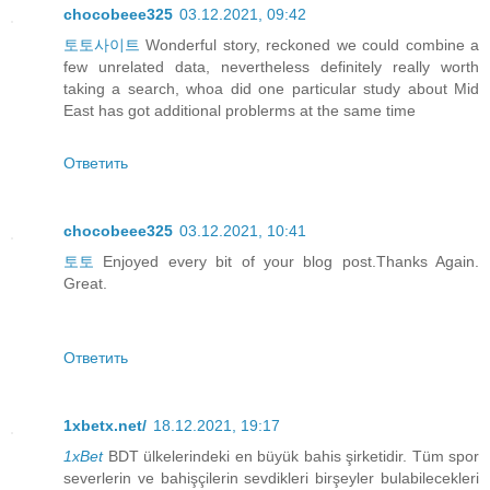
chocobeee325
03.12.2021, 09:42
토토사이트
Wonderful story, reckoned we could combine a
few unrelated data, nevertheless definitely really worth
taking a search, whoa did one particular study about Mid
East has got additional problerms at the same time
Ответить
chocobeee325
03.12.2021, 10:41
토토
Enjoyed every bit of your blog post.Thanks Again.
Great.
Ответить
1xbetx.net/
18.12.2021, 19:17
1xBet
BDT ülkelerindeki en büyük bahis şirketidir. Tüm spor
severlerin ve bahişçilerin sevdikleri birşeyler bulabilecekleri