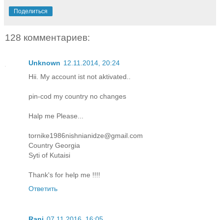
Поделиться
128 комментариев:
Unknown
12.11.2014, 20:24
Hii. My account ist not aktivated..
pin-cod my country no changes
Halp me Please...
tornike1986nishnianidze@gmail.com
Country Georgia
Syti of Kutaisi
Thank's for help me !!!!
Ответить
Rani
07.11.2016, 16:05