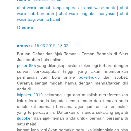
obat wasir ampuh tanpa operasi
|
obat wasir anak
|
obat
wasir bab berdarah
|
obat wasir bagi ibu menyusui
|
obat
wasir bagi wanita hamil
Ответить
arnovzx
15.03.2019, 13:02
Buruan Daftar dan Ajak Teman - Teman Bermain di Situs
Judi taruhan bola online
poker 855
yang dilengkapi sistem teknologi terbaru dengan
server berkecepatan tinggi yang akan memberikan
permainan Judi bola online
pokerkiukiu
dan sbobet.
Caranya sangat mudah, hanya dengan mendaftarkan diri
anda di
inipoker 2019
sekarang juga dan mulailah mereferensikan
link referral anda kepada semua teman dan kenalan anda
untuk ikut bermain bersama agen judi online remipoker
yang terpercaya iin. Daftarkan diri anda sekarang juga di
itupoker
dan ajak teman anda untuk bermain bersama di
satu meja!
jangan lupa lagi Akan semakin seru jika Mainbolajalan bisa