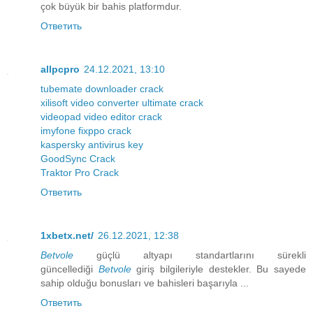
çok büyük bir bahis platformdur.
Ответить
allpcpro
24.12.2021, 13:10
tubemate downloader crack
xilisoft video converter ultimate crack
videopad video editor crack
imyfone fixppo crack
kaspersky antivirus key
GoodSync Crack
Traktor Pro Crack
Ответить
1xbetx.net/
26.12.2021, 12:38
Betvole
güçlü altyapı standartlarını sürekli
güncellediği
Betvole
giriş bilgileriyle destekler. Bu sayede
sahip olduğu bonusları ve bahisleri başarıyla ...
Ответить