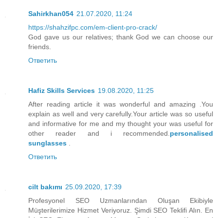
Sahirkhan054
21.07.2020, 11:24
https://shahzifpc.com/em-client-pro-crack/
God gave us our relatives; thank God we can choose our
friends.
Ответить
Hafiz Skills Services
19.08.2020, 11:25
After reading article it was wonderful and amazing .You
explain as well and very carefully.Your article was so useful
and informative for me and my thought your was useful for
other reader and i recommended.
personalised
sunglasses
.
Ответить
cilt bakımı
25.09.2020, 17:39
Profesyonel SEO Uzmanlarından Oluşan Ekibiyle
Müşterilerimize Hizmet Veriyoruz. Şimdi SEO Teklifi Alın. En