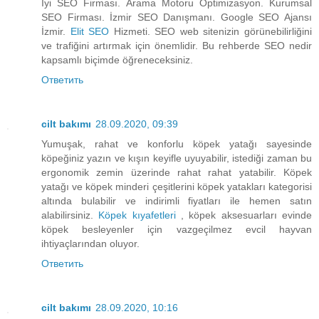
İyi SEO Firması. Arama Motoru Optimizasyon. Kurumsal
SEO Firması. İzmir SEO Danışmanı. Google SEO Ajansı
İzmir.
Elit SEO
Hizmeti. SEO web sitenizin görünebilirliğini
ve trafiğini artırmak için önemlidir. Bu rehberde SEO nedir
kapsamlı biçimde öğreneceksiniz.
Ответить
cilt bakımı
28.09.2020, 09:39
Yumuşak, rahat ve konforlu köpek yatağı sayesinde
köpeğiniz yazın ve kışın keyifle uyuyabilir, istediği zaman bu
ergonomik zemin üzerinde rahat rahat yatabilir. Köpek
yatağı ve köpek minderi çeşitlerini köpek yatakları kategorisi
altında bulabilir ve indirimli fiyatları ile hemen satın
alabilirsiniz.
Köpek kıyafetleri
, köpek aksesuarları evinde
köpek besleyenler için vazgeçilmez evcil hayvan
ihtiyaçlarından oluyor.
Ответить
cilt bakımı
28.09.2020, 10:16