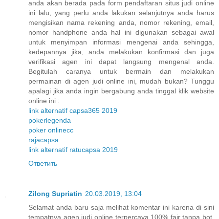
anda akan berada pada form pendaftaran situs judi online
ini lalu, yang perlu anda lakukan selanjutnya anda harus
mengisikan nama rekening anda, nomor rekening, email,
nomor handphone anda hal ini digunakan sebagai awal
untuk menyimpan informasi mengenai anda sehingga,
kedepannya jika, anda melakukan konfirmasi dan juga
verifikasi agen ini dapat langsung mengenal anda.
Begitulah caranya untuk bermain dan melakukan
permainan di agen judi online ini, mudah bukan? Tunggu
apalagi jika anda ingin bergabung anda tinggal klik website
online ini :
link alternatif capsa365 2019
pokerlegenda
poker onlinecc
rajacapsa
link alternatif ratucapsa 2019
Ответить
Zilong Supriatin
20.03.2019, 13:04
Selamat anda baru saja melihat komentar ini karena di sini
tempatnya agen judi online terpercaya 100% fair tanpa bot,