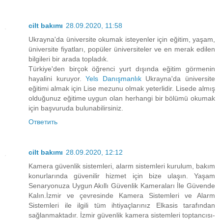
cilt bakımı
28.09.2020, 11:58
Ukrayna'da üniversite okumak isteyenler için eğitim, yaşam,
üniversite fiyatları, popüler üniversiteler ve en merak edilen
bilgileri bir arada topladık.
Türkiye'den birçok öğrenci yurt dışında eğitim görmenin
hayalini kuruyor.
Yels Danışmanlık
Ukrayna'da üniversite
eğitimi almak için Lise mezunu olmak yeterlidir. Lisede almış
olduğunuz eğitime uygun olan herhangi bir bölümü okumak
için başvuruda bulunabilirsiniz.
Ответить
cilt bakımı
28.09.2020, 12:12
Kamera güvenlik sistemleri, alarm sistemleri kurulum, bakım
konurlarında güvenilir hizmet için bize ulaşın. Yaşam
Senaryonuza Uygun Akıllı Güvenlik Kameraları İle Güvende
Kalın.İzmir ve çevresinde Kamera Sistemleri ve Alarm
Sistemleri ile ilgili tüm ihtiyaçlarınız Elkasis tarafından
sağlanmaktadır. İzmir güvenlik kamera sistemleri toptancısı-