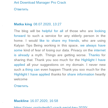
Ant Download Manager Pro Crack
Ответить
Matka king
08.07.2020, 13:27
The blog will be
helpful for all
of those who are
looking
forward
to such a service for any elderly person in the
home. I would
like to share my friends,
who are using
Kalyan Tips Being working in this space,
we always have
some
kind of fear of losing our data. Privacy on the
internet
is already
a myth. Things are getting worse.
Thanks
for
sharing that. Thank you soo much for the
Highlight I have
applied
all your suggestions on my domain. I never new
such a
thing can
even happen Thank you soo much for the
Highlight I have applied
thanks for
share information
heartly
welcome
Ответить
Mackline
16.07.2020, 16:58
https://ziapc.org/sylenth1-crack-serial-key-2020/