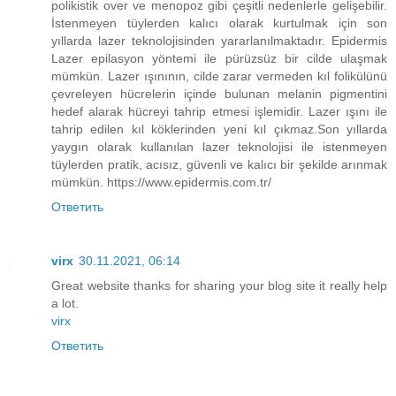
polikistik over ve menopoz gibi çeşitli nedenlerle gelişebilir.
İstenmeyen tüylerden kalıcı olarak kurtulmak için son
yıllarda lazer teknolojisinden yararlanılmaktadır. Epidermis
Lazer epilasyon yöntemi ile pürüzsüz bir cilde ulaşmak
mümkün. Lazer ışınının, cilde zarar vermeden kıl folikülünü
çevreleyen hücrelerin içinde bulunan melanin pigmentini
hedef alarak hücreyi tahrip etmesi işlemidir. Lazer ışını ile
tahrip edilen kıl köklerinden yeni kıl çıkmaz.Son yıllarda
yaygın olarak kullanılan lazer teknolojisi ile istenmeyen
tüylerden pratik, acısız, güvenli ve kalıcı bir şekilde arınmak
mümkün. https://www.epidermis.com.tr/
Ответить
virx
30.11.2021, 06:14
Great website thanks for sharing your blog site it really help
a lot.
virx
Ответить