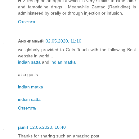
H-2 Receptor antagonist which is very similar to cimetidine
and famotidine drugs . Meanwhile Zantac (Ranitidine) is
administered by orally or through injection or infusion.
Ответить
Анонимный
02.05.2020, 11:16
we globaly provided to Gets Touch with the following Best
website in world...
indian satta
and
indian matka
also gests
indian matka
indian satta
Ответить
jamil
12.05.2020, 10:40
Thanks for sharing such an amazing post.