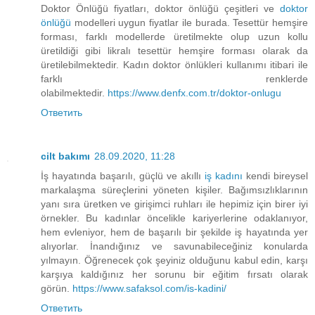
Doktor Önlüğü fiyatları, doktor önlüğü çeşitleri ve
doktor
önlüğü
modelleri uygun fiyatlar ile burada. Tesettür hemşire
forması, farklı modellerde üretilmekte olup uzun kollu
üretildiği gibi likralı tesettür hemşire forması olarak da
üretilebilmektedir. Kadın doktor önlükleri kullanımı itibari ile
farklı renklerde
olabilmektedir.
https://www.denfx.com.tr/doktor-onlugu
Ответить
cilt bakımı
28.09.2020, 11:28
İş hayatında başarılı, güçlü ve akıllı
iş kadını
kendi bireysel
markalaşma süreçlerini yöneten kişiler. Bağımsızlıklarının
yanı sıra üretken ve girişimci ruhları ile hepimiz için birer iyi
örnekler. Bu kadınlar öncelikle kariyerlerine odaklanıyor,
hem evleniyor, hem de başarılı bir şekilde iş hayatında yer
alıyorlar. İnandığınız ve savunabileceğiniz konularda
yılmayın. Öğrenecek çok şeyiniz olduğunu kabul edin, karşı
karşıya kaldığınız her sorunu bir eğitim fırsatı olarak
görün.
https://www.safaksol.com/is-kadini/
Ответить