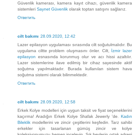
Güvenlik kamerası, kamera kayıt cihazı, güvenlik kamera
sistemleri
Saynet Güvenlik
olarak toptan satışını sağlarız.
Ответить
cilt bakımı
28.09.2020, 12:42
Lazer epilasyon uygulaması sırasında cilt soğutulmalıdır. Bu
uygulama ciltte problem oluşmasını önler. Cilt,
İzmir lazer
epilasyon
esnasında korunmuş olur ve acı hissi azaltılır.
Lazer sistemlerine ilave edilmiş bir cihaz sayesinde aktif
soğutma yapılmaktadır. Burada kullanılan sistem hava
soğutma sistemi olarak bilinmektedir.
Ответить
cilt bakımı
28.09.2020, 12:58
Erkek Kolye modelleri için uygun taksit ve fiyat seçeneklerini
kaçırma! Aradığın Erkek Kolye Shafak Jewerly 'de.
Kadın
Bileklik
modellerini ve zincir çeşitlerini keşfedin. Tarz sahibi
erkekler için tasarlanan gümüş zincir ve kolye
koleksiyonumuzu hemen inceleyin. Şık beylerin ortak adresi