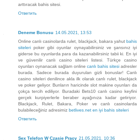
arttıracak bahis sitesi.
Ответить
Deneme Bonusu
14.05.2021, 13:53
Online canlı casinolarda rulet, blackjack, bakara yahut
bahis
siteleri
poker gibi oyunlar oynayabilirsiniz ve şansınız iyi
giderse bu oyunlarda para da kazanabilirsiniz tabii ki. En iyi
ve güvenilir canlı casino siteleri listesi. Türkçe casino
oyunları oynanacak sağlam online
canlı bahis sitesi
adresler
burada. Sadece burada duyurulan gizli bonuslar! Canlı
casino siteleri denilince akla ilk olarak canlı rulet, blackjack
ve poker geliyor. Bunların haricinde slot makine oyunları da
çokça tercih ediliyor. Buradaki Bets10 canlı casino keyfini
gerçek kurpiyerlerle beraber ayağınıza kadar getiriyor.
Blackjack, Rulet, Bakara, Poker ve canlı casinolarda
bulabileceğiniz adresimiz
betlives.net en iyi bahis siteleri
Ответить
Sex Telefon W Czasie Pracy
21.05.2021, 10:36