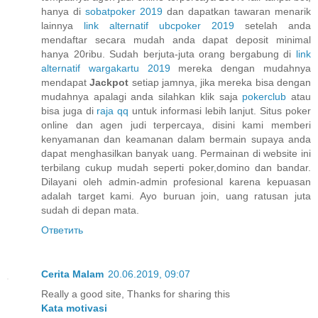
hanya di
sobatpoker 2019
dan dapatkan tawaran menarik
lainnya
link alternatif ubcpoker 2019
setelah anda
mendaftar secara mudah anda dapat deposit minimal
hanya 20ribu. Sudah berjuta-juta orang bergabung di
link
alternatif wargakartu 2019
mereka dengan mudahnya
mendapat
Jackpot
setiap jamnya, jika mereka bisa dengan
mudahnya apalagi anda silahkan klik saja
pokerclub
atau
bisa juga di
raja qq
untuk informasi lebih lanjut. Situs poker
online dan agen judi terpercaya, disini kami memberi
kenyamanan dan keamanan dalam bermain supaya anda
dapat menghasilkan banyak uang. Permainan di website ini
terbilang cukup mudah seperti poker,domino dan bandar.
Dilayani oleh admin-admin profesional karena kepuasan
adalah target kami. Ayo buruan join, uang ratusan juta
sudah di depan mata.
Ответить
Cerita Malam
20.06.2019, 09:07
Really a good site, Thanks for sharing this
Kata motivasi