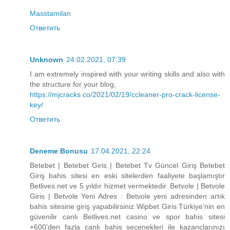
Masstamilan
Ответить
Unknown
24.02.2021, 07:39
I am extremely inspired with your writing skills and also with
the structure for your blog,
https://mjcracks.co/2021/02/19/ccleaner-pro-crack-license-
key/
Ответить
Deneme Bonusu
17.04.2021, 22:24
Betebet | Betebet Giris | Betebet Tv Güncel Giriş Betebet
Giriş bahis sitesi en eski sitelerden faaliyete başlamıştır
Betlives.net ve 5 yıldır hizmet vermektedir. Betvole | Betvole
Giris | Betvole Yeni Adres : Betvole yeni adresinden artık
bahis sitesine giriş yapabilirsiniz Wipbet Giris Türkiye’nin en
güvenilir canlı Betlives.net casino ve spor bahis sitesi
+600’den fazla canlı bahis seçenekleri ile kazançlarınızı