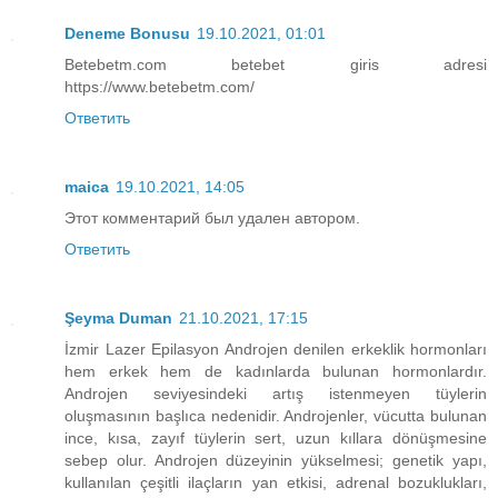
Deneme Bonusu
19.10.2021, 01:01
Betebetm.com betebet giris adresi
https://www.betebetm.com/
Ответить
maica
19.10.2021, 14:05
Этот комментарий был удален автором.
Ответить
Şeyma Duman
21.10.2021, 17:15
İzmir Lazer Epilasyon Androjen denilen erkeklik hormonları
hem erkek hem de kadınlarda bulunan hormonlardır.
Androjen seviyesindeki artış istenmeyen tüylerin
oluşmasının başlıca nedenidir. Androjenler, vücutta bulunan
ince, kısa, zayıf tüylerin sert, uzun kıllara dönüşmesine
sebep olur. Androjen düzeyinin yükselmesi; genetik yapı,
kullanılan çeşitli ilaçların yan etkisi, adrenal bozuklukları,