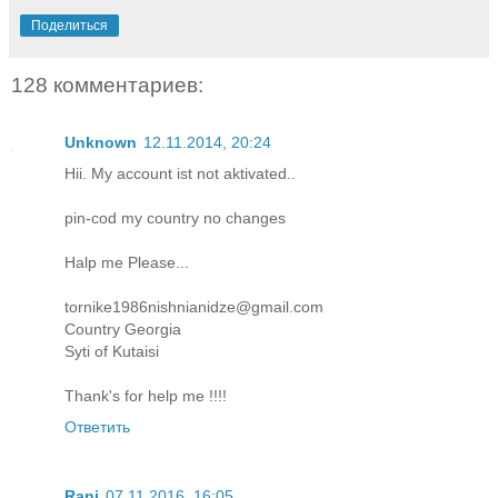
Поделиться
128 комментариев:
Unknown
12.11.2014, 20:24
Hii. My account ist not aktivated..
pin-cod my country no changes
Halp me Please...
tornike1986nishnianidze@gmail.com
Country Georgia
Syti of Kutaisi
Thank's for help me !!!!
Ответить
Rani
07.11.2016, 16:05