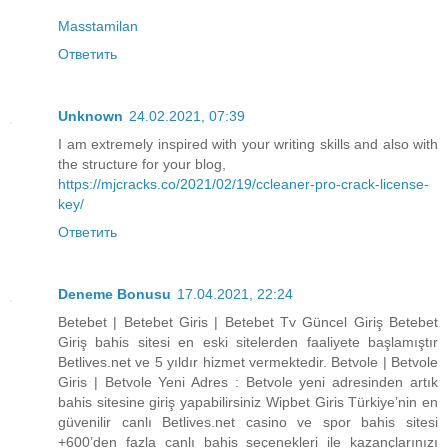
Masstamilan
Ответить
Unknown
24.02.2021, 07:39
I am extremely inspired with your writing skills and also with
the structure for your blog,
https://mjcracks.co/2021/02/19/ccleaner-pro-crack-license-
key/
Ответить
Deneme Bonusu
17.04.2021, 22:24
Betebet | Betebet Giris | Betebet Tv Güncel Giriş Betebet
Giriş bahis sitesi en eski sitelerden faaliyete başlamıştır
Betlives.net ve 5 yıldır hizmet vermektedir. Betvole | Betvole
Giris | Betvole Yeni Adres : Betvole yeni adresinden artık
bahis sitesine giriş yapabilirsiniz Wipbet Giris Türkiye’nin en
güvenilir canlı Betlives.net casino ve spor bahis sitesi
+600’den fazla canlı bahis seçenekleri ile kazançlarınızı