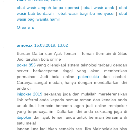
obat wasir ampuh tanpa operasi
|
obat wasir anak
|
obat
wasir bab berdarah
|
obat wasir bagi ibu menyusui
|
obat
wasir bagi wanita hamil
Ответить
arnovzx
15.03.2019, 13:02
Buruan Daftar dan Ajak Teman - Teman Bermain di Situs
Judi taruhan bola online
poker 855
yang dilengkapi sistem teknologi terbaru dengan
server berkecepatan tinggi yang akan memberikan
permainan Judi bola online
pokerkiukiu
dan sbobet.
Caranya sangat mudah, hanya dengan mendaftarkan diri
anda di
inipoker 2019
sekarang juga dan mulailah mereferensikan
link referral anda kepada semua teman dan kenalan anda
untuk ikut bermain bersama agen judi online remipoker
yang terpercaya iin. Daftarkan diri anda sekarang juga di
itupoker
dan ajak teman anda untuk bermain bersama di
satu meja!
jangan lupa lagi Akan semakin seru jika Mainbolajalan bisa