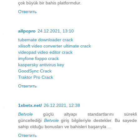
çok büyük bir bahis platformdur.
Ответить
allpcpro
24.12.2021, 13:10
tubemate downloader crack
xilisoft video converter ultimate crack
videopad video editor crack
imyfone fixppo crack
kaspersky antivirus key
GoodSync Crack
Traktor Pro Crack
Ответить
1xbetx.net/
26.12.2021, 12:38
Betvole
güçlü altyapı standartlarını sürekli
güncellediği
Betvole
giriş bilgileriyle destekler. Bu sayede
sahip olduğu bonusları ve bahisleri başarıyla ...
Ответить