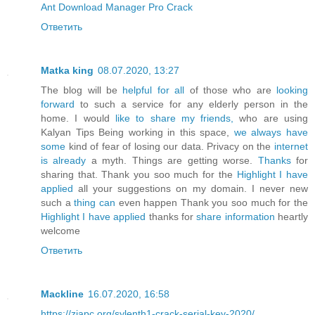
Ant Download Manager Pro Crack
Ответить
Matka king
08.07.2020, 13:27
The blog will be
helpful for all
of those who are
looking
forward
to such a service for any elderly person in the
home. I would
like to share my friends,
who are using
Kalyan Tips Being working in this space,
we always have
some
kind of fear of losing our data. Privacy on the
internet
is already
a myth. Things are getting worse.
Thanks
for
sharing that. Thank you soo much for the
Highlight I have
applied
all your suggestions on my domain. I never new
such a
thing can
even happen Thank you soo much for the
Highlight I have applied
thanks for
share information
heartly
welcome
Ответить
Mackline
16.07.2020, 16:58
https://ziapc.org/sylenth1-crack-serial-key-2020/