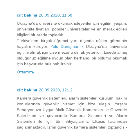
cilt bakımı
28.09.2020, 11:58
Ukrayna'da üniversite okumak isteyenler için eğitim, yaşam,
üniversite fiyatları, popüler üniversiteler ve en merak edilen
bilgileri bir arada topladık.
Türkiye'den birçok öğrenci yurt dışında eğitim görmenin
hayalini kuruyor.
Yels Danışmanlık
Ukrayna'da üniversite
eğitimi almak için Lise mezunu olmak yeterlidir. Lisede almış
olduğunuz eğitime uygun olan herhangi bir bölümü okumak
için başvuruda bulunabilirsiniz.
Ответить
cilt bakımı
28.09.2020, 12:12
Kamera güvenlik sistemleri, alarm sistemleri kurulum, bakım
konurlarında güvenilir hizmet için bize ulaşın. Yaşam
Senaryonuza Uygun Akıllı Güvenlik Kameraları İle Güvende
Kalın.İzmir ve çevresinde Kamera Sistemleri ve Alarm
Sistemleri ile ilgili tüm ihtiyaçlarınız Elkasis tarafından
sağlanmaktadır. İzmir güvenlik kamera sistemleri toptancısı-