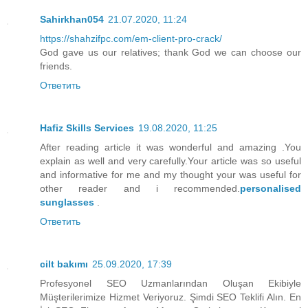
Sahirkhan054
21.07.2020, 11:24
https://shahzifpc.com/em-client-pro-crack/
God gave us our relatives; thank God we can choose our
friends.
Ответить
Hafiz Skills Services
19.08.2020, 11:25
After reading article it was wonderful and amazing .You
explain as well and very carefully.Your article was so useful
and informative for me and my thought your was useful for
other reader and i recommended.
personalised
sunglasses
.
Ответить
cilt bakımı
25.09.2020, 17:39
Profesyonel SEO Uzmanlarından Oluşan Ekibiyle
Müşterilerimize Hizmet Veriyoruz. Şimdi SEO Teklifi Alın. En