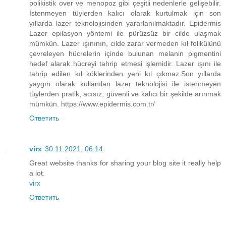
polikistik over ve menopoz gibi çeşitli nedenlerle gelişebilir.
İstenmeyen tüylerden kalıcı olarak kurtulmak için son
yıllarda lazer teknolojisinden yararlanılmaktadır. Epidermis
Lazer epilasyon yöntemi ile pürüzsüz bir cilde ulaşmak
mümkün. Lazer ışınının, cilde zarar vermeden kıl folikülünü
çevreleyen hücrelerin içinde bulunan melanin pigmentini
hedef alarak hücreyi tahrip etmesi işlemidir. Lazer ışını ile
tahrip edilen kıl köklerinden yeni kıl çıkmaz.Son yıllarda
yaygın olarak kullanılan lazer teknolojisi ile istenmeyen
tüylerden pratik, acısız, güvenli ve kalıcı bir şekilde arınmak
mümkün. https://www.epidermis.com.tr/
Ответить
virx
30.11.2021, 06:14
Great website thanks for sharing your blog site it really help
a lot.
virx
Ответить