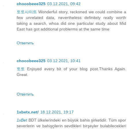
chocobeee325
03.12.2021, 09:42
토토사이트
Wonderful story, reckoned we could combine a
few unrelated data, nevertheless definitely really worth
taking a search, whoa did one particular study about Mid
East has got additional problerms at the same time
Ответить
chocobeee325
03.12.2021, 10:41
토토
Enjoyed every bit of your blog post.Thanks Again.
Great.
Ответить
1xbetx.net/
18.12.2021, 19:17
1xBet
BDT ülkelerindeki en büyük bahis şirketidir. Tüm spor
severlerin ve bahişçilerin sevdikleri birşeyler bulabilecekleri