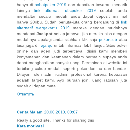
hanya di
sobatpoker 2019
dan dapatkan tawaran menarik
lainnya
link alternatif ubcpoker 2019
setelah anda
mendaftar secara mudah anda dapat deposit minimal
hanya 20ribu. Sudah berjuta-juta orang bergabung di
link
alternatif wargakartu 2019
mereka dengan mudahnya
mendapat
Jackpot
setiap jamnya, jika mereka bisa dengan
mudahnya apalagi anda silahkan klik saja
pokerclub
atau
bisa juga di
raja qq
untuk informasi lebih lanjut. Situs poker
online dan agen judi terpercaya, disini kami memberi
kenyamanan dan keamanan dalam bermain supaya anda
dapat menghasilkan banyak uang. Permainan di website ini
terbilang cukup mudah seperti poker,domino dan bandar.
Dilayani oleh admin-admin profesional karena kepuasan
adalah target kami. Ayo buruan join, uang ratusan juta
sudah di depan mata.
Ответить
Cerita Malam
20.06.2019, 09:07
Really a good site, Thanks for sharing this
Kata motivasi