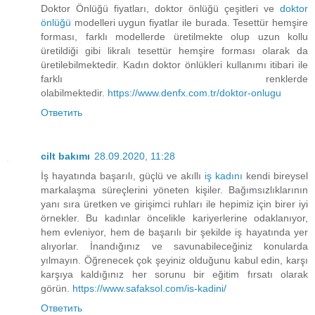
Doktor Önlüğü fiyatları, doktor önlüğü çeşitleri ve
doktor
önlüğü
modelleri uygun fiyatlar ile burada. Tesettür hemşire
forması, farklı modellerde üretilmekte olup uzun kollu
üretildiği gibi likralı tesettür hemşire forması olarak da
üretilebilmektedir. Kadın doktor önlükleri kullanımı itibari ile
farklı renklerde
olabilmektedir.
https://www.denfx.com.tr/doktor-onlugu
Ответить
cilt bakımı
28.09.2020, 11:28
İş hayatında başarılı, güçlü ve akıllı
iş kadını
kendi bireysel
markalaşma süreçlerini yöneten kişiler. Bağımsızlıklarının
yanı sıra üretken ve girişimci ruhları ile hepimiz için birer iyi
örnekler. Bu kadınlar öncelikle kariyerlerine odaklanıyor,
hem evleniyor, hem de başarılı bir şekilde iş hayatında yer
alıyorlar. İnandığınız ve savunabileceğiniz konularda
yılmayın. Öğrenecek çok şeyiniz olduğunu kabul edin, karşı
karşıya kaldığınız her sorunu bir eğitim fırsatı olarak
görün.
https://www.safaksol.com/is-kadini/
Ответить