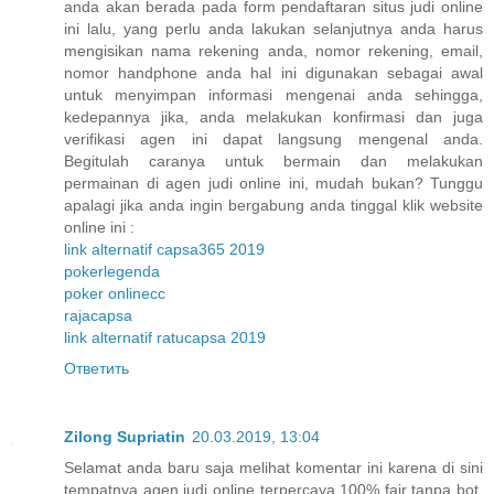
anda akan berada pada form pendaftaran situs judi online
ini lalu, yang perlu anda lakukan selanjutnya anda harus
mengisikan nama rekening anda, nomor rekening, email,
nomor handphone anda hal ini digunakan sebagai awal
untuk menyimpan informasi mengenai anda sehingga,
kedepannya jika, anda melakukan konfirmasi dan juga
verifikasi agen ini dapat langsung mengenal anda.
Begitulah caranya untuk bermain dan melakukan
permainan di agen judi online ini, mudah bukan? Tunggu
apalagi jika anda ingin bergabung anda tinggal klik website
online ini :
link alternatif capsa365 2019
pokerlegenda
poker onlinecc
rajacapsa
link alternatif ratucapsa 2019
Ответить
Zilong Supriatin
20.03.2019, 13:04
Selamat anda baru saja melihat komentar ini karena di sini
tempatnya agen judi online terpercaya 100% fair tanpa bot,