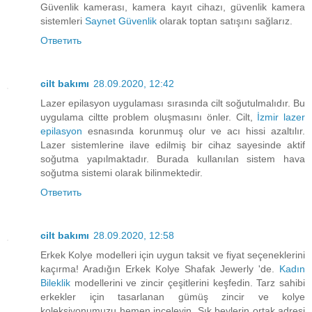
Güvenlik kamerası, kamera kayıt cihazı, güvenlik kamera
sistemleri
Saynet Güvenlik
olarak toptan satışını sağlarız.
Ответить
cilt bakımı
28.09.2020, 12:42
Lazer epilasyon uygulaması sırasında cilt soğutulmalıdır. Bu
uygulama ciltte problem oluşmasını önler. Cilt,
İzmir lazer
epilasyon
esnasında korunmuş olur ve acı hissi azaltılır.
Lazer sistemlerine ilave edilmiş bir cihaz sayesinde aktif
soğutma yapılmaktadır. Burada kullanılan sistem hava
soğutma sistemi olarak bilinmektedir.
Ответить
cilt bakımı
28.09.2020, 12:58
Erkek Kolye modelleri için uygun taksit ve fiyat seçeneklerini
kaçırma! Aradığın Erkek Kolye Shafak Jewerly 'de.
Kadın
Bileklik
modellerini ve zincir çeşitlerini keşfedin. Tarz sahibi
erkekler için tasarlanan gümüş zincir ve kolye
koleksiyonumuzu hemen inceleyin. Şık beylerin ortak adresi