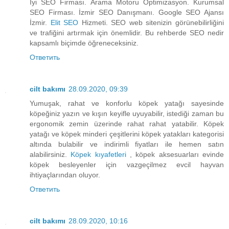
İyi SEO Firması. Arama Motoru Optimizasyon. Kurumsal
SEO Firması. İzmir SEO Danışmanı. Google SEO Ajansı
İzmir.
Elit SEO
Hizmeti. SEO web sitenizin görünebilirliğini
ve trafiğini artırmak için önemlidir. Bu rehberde SEO nedir
kapsamlı biçimde öğreneceksiniz.
Ответить
cilt bakımı
28.09.2020, 09:39
Yumuşak, rahat ve konforlu köpek yatağı sayesinde
köpeğiniz yazın ve kışın keyifle uyuyabilir, istediği zaman bu
ergonomik zemin üzerinde rahat rahat yatabilir. Köpek
yatağı ve köpek minderi çeşitlerini köpek yatakları kategorisi
altında bulabilir ve indirimli fiyatları ile hemen satın
alabilirsiniz.
Köpek kıyafetleri
, köpek aksesuarları evinde
köpek besleyenler için vazgeçilmez evcil hayvan
ihtiyaçlarından oluyor.
Ответить
cilt bakımı
28.09.2020, 10:16