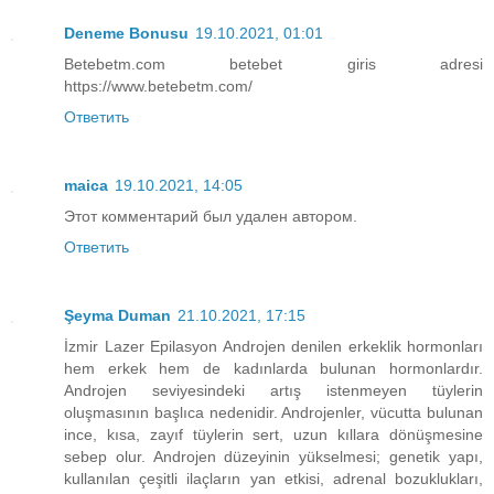
Deneme Bonusu
19.10.2021, 01:01
Betebetm.com betebet giris adresi
https://www.betebetm.com/
Ответить
maica
19.10.2021, 14:05
Этот комментарий был удален автором.
Ответить
Şeyma Duman
21.10.2021, 17:15
İzmir Lazer Epilasyon Androjen denilen erkeklik hormonları
hem erkek hem de kadınlarda bulunan hormonlardır.
Androjen seviyesindeki artış istenmeyen tüylerin
oluşmasının başlıca nedenidir. Androjenler, vücutta bulunan
ince, kısa, zayıf tüylerin sert, uzun kıllara dönüşmesine
sebep olur. Androjen düzeyinin yükselmesi; genetik yapı,
kullanılan çeşitli ilaçların yan etkisi, adrenal bozuklukları,