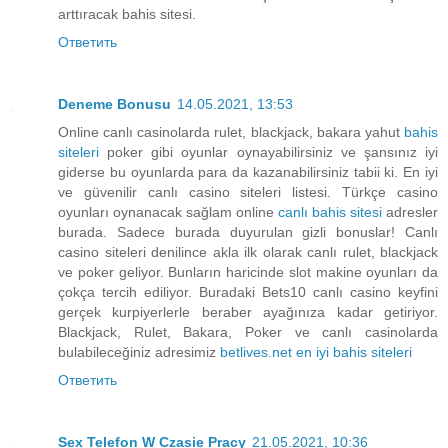
arttıracak bahis sitesi.
Ответить
Deneme Bonusu
14.05.2021, 13:53
Online canlı casinolarda rulet, blackjack, bakara yahut
bahis
siteleri
poker gibi oyunlar oynayabilirsiniz ve şansınız iyi
giderse bu oyunlarda para da kazanabilirsiniz tabii ki. En iyi
ve güvenilir canlı casino siteleri listesi. Türkçe casino
oyunları oynanacak sağlam online
canlı bahis sitesi
adresler
burada. Sadece burada duyurulan gizli bonuslar! Canlı
casino siteleri denilince akla ilk olarak canlı rulet, blackjack
ve poker geliyor. Bunların haricinde slot makine oyunları da
çokça tercih ediliyor. Buradaki Bets10 canlı casino keyfini
gerçek kurpiyerlerle beraber ayağınıza kadar getiriyor.
Blackjack, Rulet, Bakara, Poker ve canlı casinolarda
bulabileceğiniz adresimiz
betlives.net en iyi bahis siteleri
Ответить
Sex Telefon W Czasie Pracy
21.05.2021, 10:36