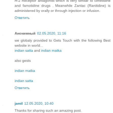
H-2 Receptor antagonist which is very similar to cimetidine
and famotidine drugs . Meanwhile Zantac (Ranitidine) is
administered by orally or through injection or infusion.
Ответить
Анонимный
02.05.2020, 11:16
we globaly provided to Gets Touch with the following Best
website in world...
indian satta
and
indian matka
also gests
indian matka
indian satta
Ответить
jamil
12.05.2020, 10:40
Thanks for sharing such an amazing post.