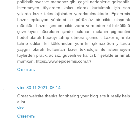
polikistik over ve menopoz gibi çeşitli nedenlerle gelişebilir.
İstenmeyen tüylerden kalıcı olarak kurtulmak için son
yıllarda lazer teknolojisinden yararlanılmaktadır. Epidermis
Lazer epilasyon yöntemi ile pürüzsüz bir cilde ulaşmak
mümkün. Lazer ışınının, cilde zarar vermeden kıl folikülünü
çevreleyen hücrelerin içinde bulunan melanin pigmentini
hedef alarak hücreyi tahrip etmesi işlemidir. Lazer ışını ile
tahrip edilen kıl köklerinden yeni kıl çıkmaz.Son yıllarda
yaygın olarak kullanılan lazer teknolojisi ile istenmeyen
tüylerden pratik, acısız, güvenli ve kalıcı bir şekilde arınmak
mümkün. https://www.epidermis.com.tr/
Ответить
virx
30.11.2021, 06:14
Great website thanks for sharing your blog site it really help
a lot.
virx
Ответить