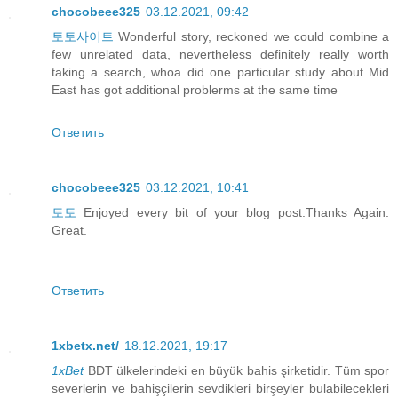
chocobeee325
03.12.2021, 09:42
토토사이트
Wonderful story, reckoned we could combine a
few unrelated data, nevertheless definitely really worth
taking a search, whoa did one particular study about Mid
East has got additional problerms at the same time
Ответить
chocobeee325
03.12.2021, 10:41
토토
Enjoyed every bit of your blog post.Thanks Again.
Great.
Ответить
1xbetx.net/
18.12.2021, 19:17
1xBet
BDT ülkelerindeki en büyük bahis şirketidir. Tüm spor
severlerin ve bahişçilerin sevdikleri birşeyler bulabilecekleri