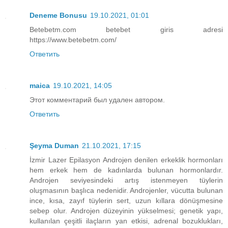
Deneme Bonusu
19.10.2021, 01:01
Betebetm.com betebet giris adresi
https://www.betebetm.com/
Ответить
maica
19.10.2021, 14:05
Этот комментарий был удален автором.
Ответить
Şeyma Duman
21.10.2021, 17:15
İzmir Lazer Epilasyon Androjen denilen erkeklik hormonları
hem erkek hem de kadınlarda bulunan hormonlardır.
Androjen seviyesindeki artış istenmeyen tüylerin
oluşmasının başlıca nedenidir. Androjenler, vücutta bulunan
ince, kısa, zayıf tüylerin sert, uzun kıllara dönüşmesine
sebep olur. Androjen düzeyinin yükselmesi; genetik yapı,
kullanılan çeşitli ilaçların yan etkisi, adrenal bozuklukları,