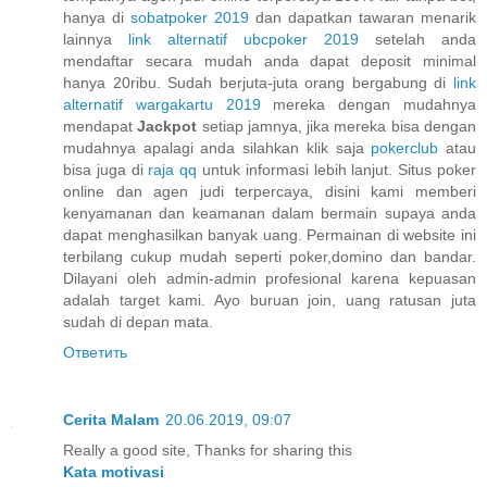
hanya di
sobatpoker 2019
dan dapatkan tawaran menarik
lainnya
link alternatif ubcpoker 2019
setelah anda
mendaftar secara mudah anda dapat deposit minimal
hanya 20ribu. Sudah berjuta-juta orang bergabung di
link
alternatif wargakartu 2019
mereka dengan mudahnya
mendapat
Jackpot
setiap jamnya, jika mereka bisa dengan
mudahnya apalagi anda silahkan klik saja
pokerclub
atau
bisa juga di
raja qq
untuk informasi lebih lanjut. Situs poker
online dan agen judi terpercaya, disini kami memberi
kenyamanan dan keamanan dalam bermain supaya anda
dapat menghasilkan banyak uang. Permainan di website ini
terbilang cukup mudah seperti poker,domino dan bandar.
Dilayani oleh admin-admin profesional karena kepuasan
adalah target kami. Ayo buruan join, uang ratusan juta
sudah di depan mata.
Ответить
Cerita Malam
20.06.2019, 09:07
Really a good site, Thanks for sharing this
Kata motivasi