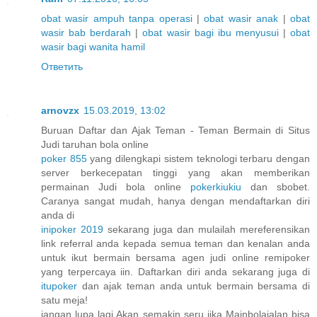
obat wasir ampuh tanpa operasi
|
obat wasir anak
|
obat
wasir bab berdarah
|
obat wasir bagi ibu menyusui
|
obat
wasir bagi wanita hamil
Ответить
arnovzx
15.03.2019, 13:02
Buruan Daftar dan Ajak Teman - Teman Bermain di Situs
Judi taruhan bola online
poker 855
yang dilengkapi sistem teknologi terbaru dengan
server berkecepatan tinggi yang akan memberikan
permainan Judi bola online
pokerkiukiu
dan sbobet.
Caranya sangat mudah, hanya dengan mendaftarkan diri
anda di
inipoker 2019
sekarang juga dan mulailah mereferensikan
link referral anda kepada semua teman dan kenalan anda
untuk ikut bermain bersama agen judi online remipoker
yang terpercaya iin. Daftarkan diri anda sekarang juga di
itupoker
dan ajak teman anda untuk bermain bersama di
satu meja!
jangan lupa lagi Akan semakin seru jika Mainbolajalan bisa