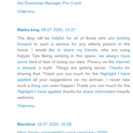
Ant Download Manager Pro Crack
Ответить
Matka king
08.07.2020, 13:27
The blog will be
helpful for all
of those who are
looking
forward
to such a service for any elderly person in the
home. I would
like to share my friends,
who are using
Kalyan Tips Being working in this space,
we always have
some
kind of fear of losing our data. Privacy on the
internet
is already
a myth. Things are getting worse.
Thanks
for
sharing that. Thank you soo much for the
Highlight I have
applied
all your suggestions on my domain. I never new
such a
thing can
even happen Thank you soo much for the
Highlight I have applied
thanks for
share information
heartly
welcome
Ответить
Mackline
16.07.2020, 16:58
https://ziapc.org/sylenth1-crack-serial-key-2020/