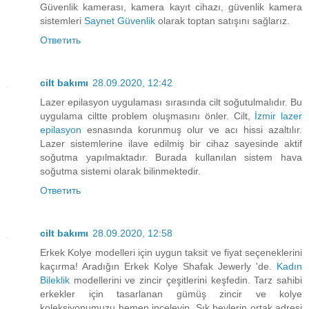
Güvenlik kamerası, kamera kayıt cihazı, güvenlik kamera
sistemleri
Saynet Güvenlik
olarak toptan satışını sağlarız.
Ответить
cilt bakımı
28.09.2020, 12:42
Lazer epilasyon uygulaması sırasında cilt soğutulmalıdır. Bu
uygulama ciltte problem oluşmasını önler. Cilt,
İzmir lazer
epilasyon
esnasında korunmuş olur ve acı hissi azaltılır.
Lazer sistemlerine ilave edilmiş bir cihaz sayesinde aktif
soğutma yapılmaktadır. Burada kullanılan sistem hava
soğutma sistemi olarak bilinmektedir.
Ответить
cilt bakımı
28.09.2020, 12:58
Erkek Kolye modelleri için uygun taksit ve fiyat seçeneklerini
kaçırma! Aradığın Erkek Kolye Shafak Jewerly 'de.
Kadın
Bileklik
modellerini ve zincir çeşitlerini keşfedin. Tarz sahibi
erkekler için tasarlanan gümüş zincir ve kolye
koleksiyonumuzu hemen inceleyin. Şık beylerin ortak adresi