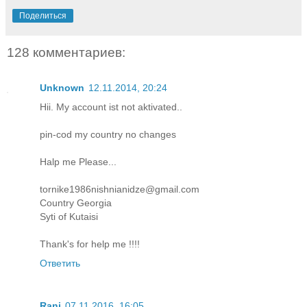
Поделиться
128 комментариев:
Unknown
12.11.2014, 20:24
Hii. My account ist not aktivated..
pin-cod my country no changes
Halp me Please...
tornike1986nishnianidze@gmail.com
Country Georgia
Syti of Kutaisi
Thank's for help me !!!!
Ответить
Rani
07.11.2016, 16:05