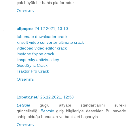
çok büyük bir bahis platformdur.
Ответить
allpcpro
24.12.2021, 13:10
tubemate downloader crack
xilisoft video converter ultimate crack
videopad video editor crack
imyfone fixppo crack
kaspersky antivirus key
GoodSync Crack
Traktor Pro Crack
Ответить
1xbetx.net/
26.12.2021, 12:38
Betvole
güçlü altyapı standartlarını sürekli
güncellediği
Betvole
giriş bilgileriyle destekler. Bu sayede
sahip olduğu bonusları ve bahisleri başarıyla ...
Ответить