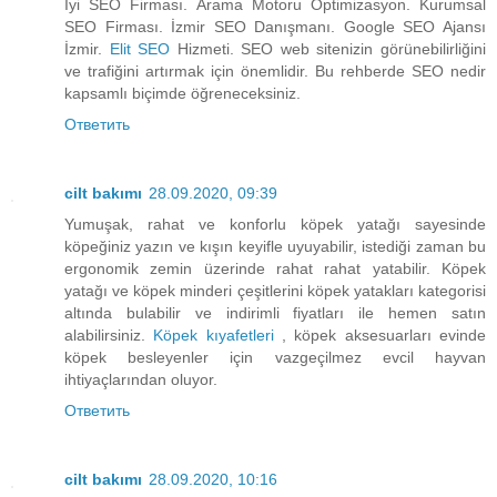
İyi SEO Firması. Arama Motoru Optimizasyon. Kurumsal
SEO Firması. İzmir SEO Danışmanı. Google SEO Ajansı
İzmir.
Elit SEO
Hizmeti. SEO web sitenizin görünebilirliğini
ve trafiğini artırmak için önemlidir. Bu rehberde SEO nedir
kapsamlı biçimde öğreneceksiniz.
Ответить
cilt bakımı
28.09.2020, 09:39
Yumuşak, rahat ve konforlu köpek yatağı sayesinde
köpeğiniz yazın ve kışın keyifle uyuyabilir, istediği zaman bu
ergonomik zemin üzerinde rahat rahat yatabilir. Köpek
yatağı ve köpek minderi çeşitlerini köpek yatakları kategorisi
altında bulabilir ve indirimli fiyatları ile hemen satın
alabilirsiniz.
Köpek kıyafetleri
, köpek aksesuarları evinde
köpek besleyenler için vazgeçilmez evcil hayvan
ihtiyaçlarından oluyor.
Ответить
cilt bakımı
28.09.2020, 10:16