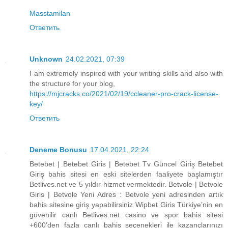
Masstamilan
Ответить
Unknown
24.02.2021, 07:39
I am extremely inspired with your writing skills and also with
the structure for your blog,
https://mjcracks.co/2021/02/19/ccleaner-pro-crack-license-
key/
Ответить
Deneme Bonusu
17.04.2021, 22:24
Betebet | Betebet Giris | Betebet Tv Güncel Giriş Betebet
Giriş bahis sitesi en eski sitelerden faaliyete başlamıştır
Betlives.net ve 5 yıldır hizmet vermektedir. Betvole | Betvole
Giris | Betvole Yeni Adres : Betvole yeni adresinden artık
bahis sitesine giriş yapabilirsiniz Wipbet Giris Türkiye’nin en
güvenilir canlı Betlives.net casino ve spor bahis sitesi
+600’den fazla canlı bahis seçenekleri ile kazançlarınızı