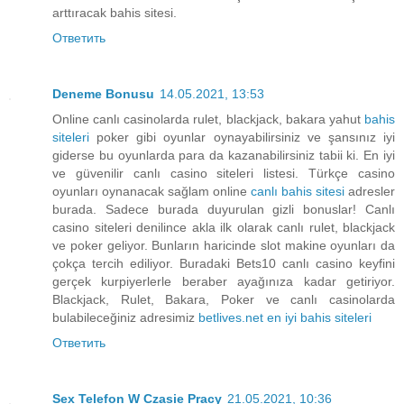
arttıracak bahis sitesi.
Ответить
Deneme Bonusu
14.05.2021, 13:53
Online canlı casinolarda rulet, blackjack, bakara yahut
bahis
siteleri
poker gibi oyunlar oynayabilirsiniz ve şansınız iyi
giderse bu oyunlarda para da kazanabilirsiniz tabii ki. En iyi
ve güvenilir canlı casino siteleri listesi. Türkçe casino
oyunları oynanacak sağlam online
canlı bahis sitesi
adresler
burada. Sadece burada duyurulan gizli bonuslar! Canlı
casino siteleri denilince akla ilk olarak canlı rulet, blackjack
ve poker geliyor. Bunların haricinde slot makine oyunları da
çokça tercih ediliyor. Buradaki Bets10 canlı casino keyfini
gerçek kurpiyerlerle beraber ayağınıza kadar getiriyor.
Blackjack, Rulet, Bakara, Poker ve canlı casinolarda
bulabileceğiniz adresimiz
betlives.net en iyi bahis siteleri
Ответить
Sex Telefon W Czasie Pracy
21.05.2021, 10:36