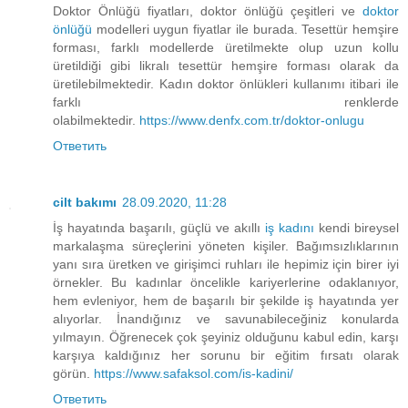
Doktor Önlüğü fiyatları, doktor önlüğü çeşitleri ve
doktor
önlüğü
modelleri uygun fiyatlar ile burada. Tesettür hemşire
forması, farklı modellerde üretilmekte olup uzun kollu
üretildiği gibi likralı tesettür hemşire forması olarak da
üretilebilmektedir. Kadın doktor önlükleri kullanımı itibari ile
farklı renklerde
olabilmektedir.
https://www.denfx.com.tr/doktor-onlugu
Ответить
cilt bakımı
28.09.2020, 11:28
İş hayatında başarılı, güçlü ve akıllı
iş kadını
kendi bireysel
markalaşma süreçlerini yöneten kişiler. Bağımsızlıklarının
yanı sıra üretken ve girişimci ruhları ile hepimiz için birer iyi
örnekler. Bu kadınlar öncelikle kariyerlerine odaklanıyor,
hem evleniyor, hem de başarılı bir şekilde iş hayatında yer
alıyorlar. İnandığınız ve savunabileceğiniz konularda
yılmayın. Öğrenecek çok şeyiniz olduğunu kabul edin, karşı
karşıya kaldığınız her sorunu bir eğitim fırsatı olarak
görün.
https://www.safaksol.com/is-kadini/
Ответить