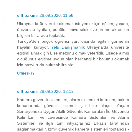
cilt bakımı
28.09.2020, 11:58
Ukrayna'da üniversite okumak isteyenler için eğitim, yaşam,
üniversite fiyatları, popüler üniversiteler ve en merak edilen
bilgileri bir arada topladık.
Türkiye'den birçok öğrenci yurt dışında eğitim görmenin
hayalini kuruyor.
Yels Danışmanlık
Ukrayna'da üniversite
eğitimi almak için Lise mezunu olmak yeterlidir. Lisede almış
olduğunuz eğitime uygun olan herhangi bir bölümü okumak
için başvuruda bulunabilirsiniz.
Ответить
cilt bakımı
28.09.2020, 12:12
Kamera güvenlik sistemleri, alarm sistemleri kurulum, bakım
konurlarında güvenilir hizmet için bize ulaşın. Yaşam
Senaryonuza Uygun Akıllı Güvenlik Kameraları İle Güvende
Kalın.İzmir ve çevresinde Kamera Sistemleri ve Alarm
Sistemleri ile ilgili tüm ihtiyaçlarınız Elkasis tarafından
sağlanmaktadır. İzmir güvenlik kamera sistemleri toptancısı-