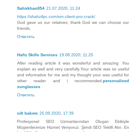
Sahirkhan054
21.07.2020, 11:24
https://shahzifpc.com/em-client-pro-crack/
God gave us our relatives; thank God we can choose our
friends.
Ответить
Hafiz Skills Services
19.08.2020, 11:25
After reading article it was wonderful and amazing .You
explain as well and very carefully.Your article was so useful
and informative for me and my thought your was useful for
other reader and i recommended.
personalised
sunglasses
.
Ответить
cilt bakımı
25.09.2020, 17:39
Profesyonel SEO Uzmanlarından Oluşan Ekibiyle
Müşterilerimize Hizmet Veriyoruz. Şimdi SEO Teklifi Alın. En