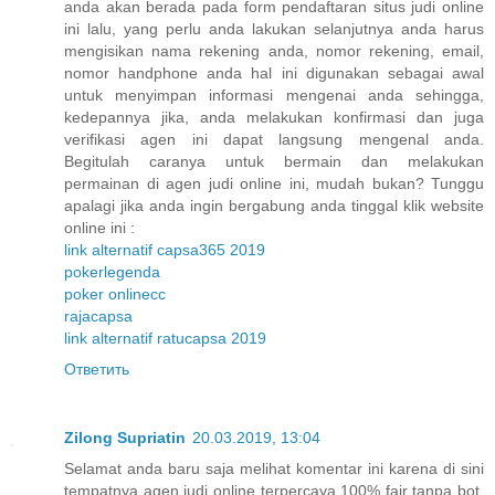
anda akan berada pada form pendaftaran situs judi online
ini lalu, yang perlu anda lakukan selanjutnya anda harus
mengisikan nama rekening anda, nomor rekening, email,
nomor handphone anda hal ini digunakan sebagai awal
untuk menyimpan informasi mengenai anda sehingga,
kedepannya jika, anda melakukan konfirmasi dan juga
verifikasi agen ini dapat langsung mengenal anda.
Begitulah caranya untuk bermain dan melakukan
permainan di agen judi online ini, mudah bukan? Tunggu
apalagi jika anda ingin bergabung anda tinggal klik website
online ini :
link alternatif capsa365 2019
pokerlegenda
poker onlinecc
rajacapsa
link alternatif ratucapsa 2019
Ответить
Zilong Supriatin
20.03.2019, 13:04
Selamat anda baru saja melihat komentar ini karena di sini
tempatnya agen judi online terpercaya 100% fair tanpa bot,