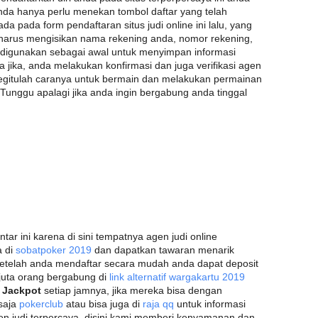
nda hanya perlu menekan tombol daftar yang telah
da pada form pendaftaran situs judi online ini lalu, yang
 harus mengisikan nama rekening anda, nomor rekening,
 digunakan sebagai awal untuk menyimpan informasi
jika, anda melakukan konfirmasi dan juga verifikasi agen
egitulah caranya untuk bermain dan melakukan permainan
 Tunggu apalagi jika anda ingin bergabung anda tinggal
ar ini karena di sini tempatnya agen judi online
a di
sobatpoker 2019
dan dapatkan tawaran menarik
etelah anda mendaftar secara mudah anda dapat deposit
-juta orang bergabung di
link alternatif wargakartu 2019
t
Jackpot
setiap jamnya, jika mereka bisa dengan
 saja
pokerclub
atau bisa juga di
raja qq
untuk informasi
agen judi terpercaya, disini kami memberi kenyamanan dan