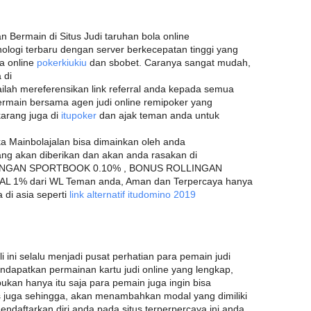
 Bermain di Situs Judi taruhan bola online
nologi terbaru dengan server berkecepatan tinggi yang
a online
pokerkiukiu
dan sbobet. Caranya sangat mudah,
 di
ilah mereferensikan link referral anda kepada semua
ermain bersama agen judi online remipoker yang
karang juga di
itupoker
dan ajak teman anda untuk
ika Mainbolajalan bisa dimainkan oleh anda
g akan diberikan dan akan anda rasakan di
LINGAN SPORTBOOK 0.10% , BONUS ROLLINGAN
 1% dari WL Teman anda, Aman dan Terpercaya hanya
 di asia seperti
link alternatif itudomino 2019
i ini selalu menjadi pusat perhatian para pemain judi
endapatkan permainan kartu judi online yang lengkap,
kan hanya itu saja para pemain juga ingin bisa
juga sehingga, akan menambahkan modal yang dimiliki
daftarkan diri anda pada situs terperpercaya ini anda