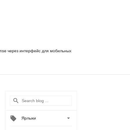
nse
через интерфейс для мобильных

Ярлыки