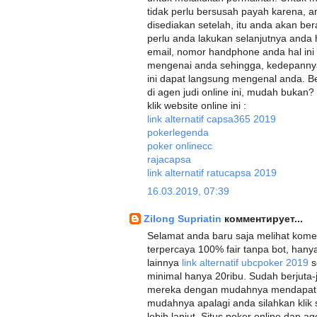
tidak perlu bersusah payah karena, a
disediakan setelah, itu anda akan bera
perlu anda lakukan selanjutnya anda
email, nomor handphone anda hal ini
mengenai anda sehingga, kedepannya 
ini dapat langsung mengenal anda. B
di agen judi online ini, mudah bukan?
klik website online ini :
link alternatif capsa365 2019
pokerlegenda
poker onlinecc
rajacapsa
link alternatif ratucapsa 2019
16.03.2019, 07:39
Zilong Supriatin
комментирует...
Selamat anda baru saja melihat koment
terpercaya 100% fair tanpa bot, hany
lainnya
link alternatif ubcpoker 2019
s
minimal hanya 20ribu. Sudah berjuta
mereka dengan mudahnya mendapa
mudahnya apalagi anda silahkan klik
lebih lanjut. Situs poker online dan 