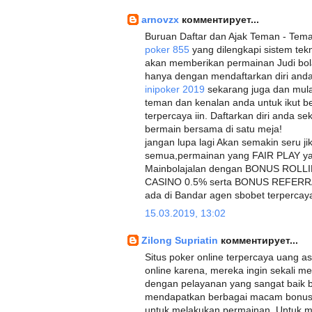
arnovzx
комментирует...
Buruan Daftar dan Ajak Teman - Teman
poker 855
yang dilengkapi sistem tek
akan memberikan permainan Judi bol
hanya dengan mendaftarkan diri anda
inipoker 2019
sekarang juga dan mula
teman dan kenalan anda untuk ikut b
terpercaya iin. Daftarkan diri anda se
bermain bersama di satu meja!
jangan lupa lagi Akan semakin seru j
semua,permainan yang FAIR PLAY yan
Mainbolajalan dengan BONUS ROL
CASINO 0.5% serta BONUS REFERRAL
ada di Bandar agen sbobet terpercaya
15.03.2019, 13:02
Zilong Supriatin
комментирует...
Situs poker online terpercaya uang asl
online karena, mereka ingin sekali m
dengan pelayanan yang sangat baik bu
mendapatkan berbagai macam bonus 
untuk melakukan permainan. Untuk men