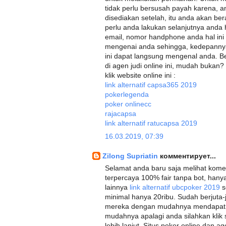
tidak perlu bersusah payah karena, a
disediakan setelah, itu anda akan bera
perlu anda lakukan selanjutnya anda
email, nomor handphone anda hal ini
mengenai anda sehingga, kedepannya 
ini dapat langsung mengenal anda. B
di agen judi online ini, mudah bukan?
klik website online ini :
link alternatif capsa365 2019
pokerlegenda
poker onlinecc
rajacapsa
link alternatif ratucapsa 2019
16.03.2019, 07:39
Zilong Supriatin
комментирует...
Selamat anda baru saja melihat koment
terpercaya 100% fair tanpa bot, hany
lainnya
link alternatif ubcpoker 2019
s
minimal hanya 20ribu. Sudah berjuta
mereka dengan mudahnya mendapa
mudahnya apalagi anda silahkan klik
lebih lanjut. Situs poker online dan 