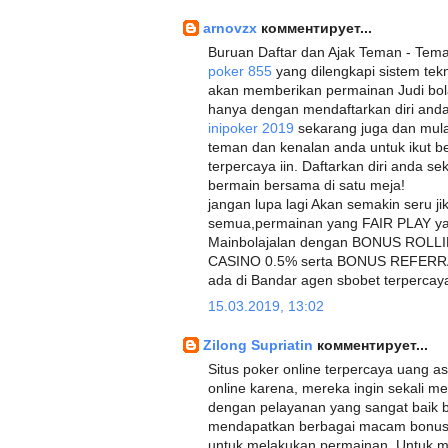
arnovzx
комментирует...
Buruan Daftar dan Ajak Teman - Teman
poker 855
yang dilengkapi sistem tek
akan memberikan permainan Judi bol
hanya dengan mendaftarkan diri anda
inipoker 2019
sekarang juga dan mula
teman dan kenalan anda untuk ikut b
terpercaya iin. Daftarkan diri anda se
bermain bersama di satu meja!
jangan lupa lagi Akan semakin seru j
semua,permainan yang FAIR PLAY yan
Mainbolajalan dengan BONUS ROL
CASINO 0.5% serta BONUS REFERRAL
ada di Bandar agen sbobet terpercaya
15.03.2019, 13:02
Zilong Supriatin
комментирует...
Situs poker online terpercaya uang asl
online karena, mereka ingin sekali m
dengan pelayanan yang sangat baik bu
mendapatkan berbagai macam bonus 
untuk melakukan permainan. Untuk men