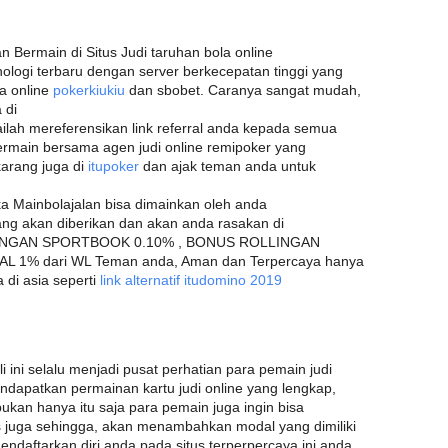
 Bermain di Situs Judi taruhan bola online
nologi terbaru dengan server berkecepatan tinggi yang
a online
pokerkiukiu
dan sbobet. Caranya sangat mudah,
 di
ilah mereferensikan link referral anda kepada semua
ermain bersama agen judi online remipoker yang
karang juga di
itupoker
dan ajak teman anda untuk
ika Mainbolajalan bisa dimainkan oleh anda
g akan diberikan dan akan anda rasakan di
LINGAN SPORTBOOK 0.10% , BONUS ROLLINGAN
 1% dari WL Teman anda, Aman dan Terpercaya hanya
 di asia seperti
link alternatif itudomino 2019
i ini selalu menjadi pusat perhatian para pemain judi
endapatkan permainan kartu judi online yang lengkap,
kan hanya itu saja para pemain juga ingin bisa
juga sehingga, akan menambahkan modal yang dimiliki
daftarkan diri anda pada situs terperpercaya ini anda