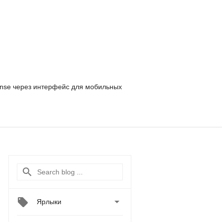
nse
через интерфейс для мобильных

Ярлыки