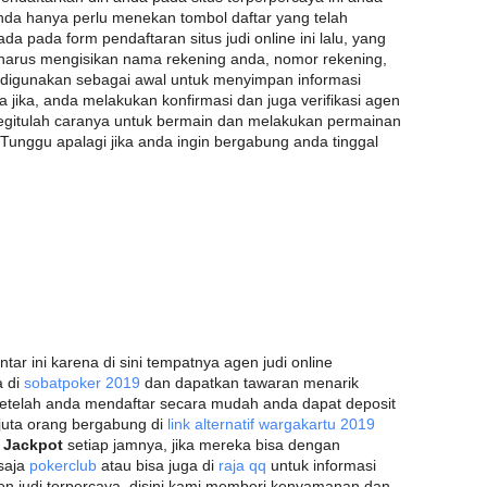
nda hanya perlu menekan tombol daftar yang telah
da pada form pendaftaran situs judi online ini lalu, yang
 harus mengisikan nama rekening anda, nomor rekening,
 digunakan sebagai awal untuk menyimpan informasi
jika, anda melakukan konfirmasi dan juga verifikasi agen
egitulah caranya untuk bermain dan melakukan permainan
 Tunggu apalagi jika anda ingin bergabung anda tinggal
ar ini karena di sini tempatnya agen judi online
a di
sobatpoker 2019
dan dapatkan tawaran menarik
etelah anda mendaftar secara mudah anda dapat deposit
-juta orang bergabung di
link alternatif wargakartu 2019
t
Jackpot
setiap jamnya, jika mereka bisa dengan
 saja
pokerclub
atau bisa juga di
raja qq
untuk informasi
agen judi terpercaya, disini kami memberi kenyamanan dan