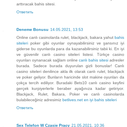
arttıracak bahis sitesi.
Ответить
Deneme Bonusu
14.05.2021, 13:53
Online canlı casinolarda rulet, blackjack, bakara yahut
bahis
siteleri
poker gibi oyunlar oynayabilirsiniz ve şansınız iyi
giderse bu oyunlarda para da kazanabilirsiniz tabii ki. En iyi
ve güvenilir canlı casino siteleri listesi. Türkçe casino
oyunları oynanacak sağlam online
canlı bahis sitesi
adresler
burada. Sadece burada duyurulan gizli bonuslar! Canlı
casino siteleri denilince akla ilk olarak canlı rulet, blackjack
ve poker geliyor. Bunların haricinde slot makine oyunları da
çokça tercih ediliyor. Buradaki Bets10 canlı casino keyfini
gerçek kurpiyerlerle beraber ayağınıza kadar getiriyor.
Blackjack, Rulet, Bakara, Poker ve canlı casinolarda
bulabileceğiniz adresimiz
betlives.net en iyi bahis siteleri
Ответить
Sex Telefon W Czasie Pracy
21.05.2021, 10:36