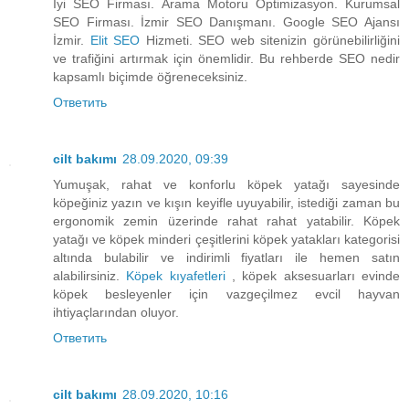
İyi SEO Firması. Arama Motoru Optimizasyon. Kurumsal
SEO Firması. İzmir SEO Danışmanı. Google SEO Ajansı
İzmir.
Elit SEO
Hizmeti. SEO web sitenizin görünebilirliğini
ve trafiğini artırmak için önemlidir. Bu rehberde SEO nedir
kapsamlı biçimde öğreneceksiniz.
Ответить
cilt bakımı
28.09.2020, 09:39
Yumuşak, rahat ve konforlu köpek yatağı sayesinde
köpeğiniz yazın ve kışın keyifle uyuyabilir, istediği zaman bu
ergonomik zemin üzerinde rahat rahat yatabilir. Köpek
yatağı ve köpek minderi çeşitlerini köpek yatakları kategorisi
altında bulabilir ve indirimli fiyatları ile hemen satın
alabilirsiniz.
Köpek kıyafetleri
, köpek aksesuarları evinde
köpek besleyenler için vazgeçilmez evcil hayvan
ihtiyaçlarından oluyor.
Ответить
cilt bakımı
28.09.2020, 10:16