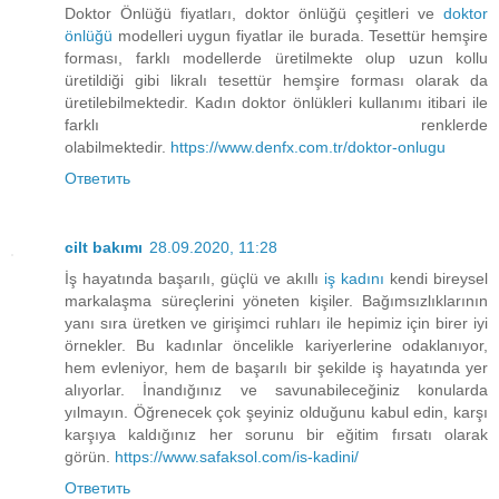
Doktor Önlüğü fiyatları, doktor önlüğü çeşitleri ve
doktor
önlüğü
modelleri uygun fiyatlar ile burada. Tesettür hemşire
forması, farklı modellerde üretilmekte olup uzun kollu
üretildiği gibi likralı tesettür hemşire forması olarak da
üretilebilmektedir. Kadın doktor önlükleri kullanımı itibari ile
farklı renklerde
olabilmektedir.
https://www.denfx.com.tr/doktor-onlugu
Ответить
cilt bakımı
28.09.2020, 11:28
İş hayatında başarılı, güçlü ve akıllı
iş kadını
kendi bireysel
markalaşma süreçlerini yöneten kişiler. Bağımsızlıklarının
yanı sıra üretken ve girişimci ruhları ile hepimiz için birer iyi
örnekler. Bu kadınlar öncelikle kariyerlerine odaklanıyor,
hem evleniyor, hem de başarılı bir şekilde iş hayatında yer
alıyorlar. İnandığınız ve savunabileceğiniz konularda
yılmayın. Öğrenecek çok şeyiniz olduğunu kabul edin, karşı
karşıya kaldığınız her sorunu bir eğitim fırsatı olarak
görün.
https://www.safaksol.com/is-kadini/
Ответить