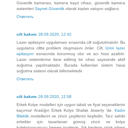
Güvenlik kamerası, kamera kayıt cihazı, güvenlik kamera
sistemleri
Saynet Güvenlik
olarak toptan satışını sağlarız.
Ответить
cilt bakımı
28.09.2020, 12:42
Lazer epilasyon uygulaması sırasında cilt soğutulmalıdır. Bu
uygulama ciltte problem oluşmasını önler. Cilt,
İzmir lazer
epilasyon
esnasında korunmuş olur ve acı hissi azaltılır.
Lazer sistemlerine ilave edilmiş bir cihaz sayesinde aktif
soğutma yapılmaktadır. Burada kullanılan sistem hava
soğutma sistemi olarak bilinmektedir.
Ответить
cilt bakımı
28.09.2020, 12:58
Erkek Kolye modelleri için uygun taksit ve fiyat seçeneklerini
kaçırma! Aradığın Erkek Kolye Shafak Jewerly 'de.
Kadın
Bileklik
modellerini ve zincir çeşitlerini keşfedin. Tarz sahibi
erkekler için tasarlanan gümüş zincir ve kolye
koleksiyonumuzu hemen inceleyin. Şık beylerin ortak adresi