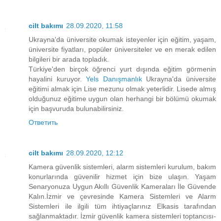
cilt bakımı
28.09.2020, 11:58
Ukrayna'da üniversite okumak isteyenler için eğitim, yaşam,
üniversite fiyatları, popüler üniversiteler ve en merak edilen
bilgileri bir arada topladık.
Türkiye'den birçok öğrenci yurt dışında eğitim görmenin
hayalini kuruyor.
Yels Danışmanlık
Ukrayna'da üniversite
eğitimi almak için Lise mezunu olmak yeterlidir. Lisede almış
olduğunuz eğitime uygun olan herhangi bir bölümü okumak
için başvuruda bulunabilirsiniz.
Ответить
cilt bakımı
28.09.2020, 12:12
Kamera güvenlik sistemleri, alarm sistemleri kurulum, bakım
konurlarında güvenilir hizmet için bize ulaşın. Yaşam
Senaryonuza Uygun Akıllı Güvenlik Kameraları İle Güvende
Kalın.İzmir ve çevresinde Kamera Sistemleri ve Alarm
Sistemleri ile ilgili tüm ihtiyaçlarınız Elkasis tarafından
sağlanmaktadır. İzmir güvenlik kamera sistemleri toptancısı-