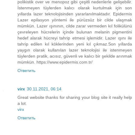
polikistik over ve menopoz gibi çeşitli nedenlerle gelişebilir.
İstenmeyen tüylerden kalıcı olarak kurtulmak için son
yıllarda lazer teknolojisinden yararlanılmaktadır. Epidermis
Lazer epilasyon yöntemi ile pürüzsüz bir cilde ulaşmak
mümkün. Lazer ışınının, cilde zarar vermeden kıl folikülünü
çevreleyen hücrelerin içinde bulunan melanin pigmentini
hedef alarak hücreyi tahrip etmesi işlemidir. Lazer ışını ile
tahrip edilen kıl köklerinden yeni kıl çıkmaz.Son yıllarda
yaygın olarak kullanılan lazer teknolojisi ile istenmeyen
tüylerden pratik, acısız, güvenli ve kalıcı bir şekilde arınmak
mümkün. https://www.epidermis.com.tr/
Ответить
virx
30.11.2021, 06:14
Great website thanks for sharing your blog site it really help
a lot.
virx
Ответить