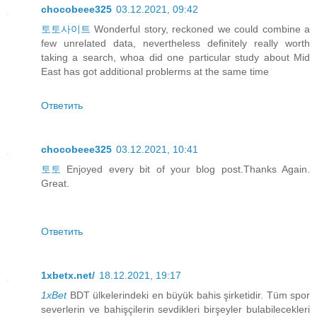
chocobeee325
03.12.2021, 09:42
토토사이트
Wonderful story, reckoned we could combine a
few unrelated data, nevertheless definitely really worth
taking a search, whoa did one particular study about Mid
East has got additional problerms at the same time
Ответить
chocobeee325
03.12.2021, 10:41
토토
Enjoyed every bit of your blog post.Thanks Again.
Great.
Ответить
1xbetx.net/
18.12.2021, 19:17
1xBet
BDT ülkelerindeki en büyük bahis şirketidir. Tüm spor
severlerin ve bahişçilerin sevdikleri birşeyler bulabilecekleri