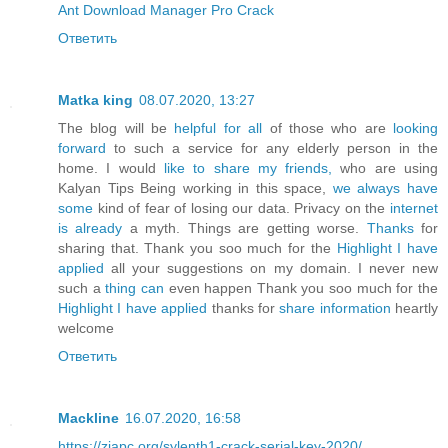
Ant Download Manager Pro Crack
Ответить
Matka king
08.07.2020, 13:27
The blog will be
helpful for all
of those who are
looking
forward
to such a service for any elderly person in the
home. I would
like to share my friends,
who are using
Kalyan Tips Being working in this space,
we always have
some
kind of fear of losing our data. Privacy on the
internet
is already
a myth. Things are getting worse.
Thanks
for
sharing that. Thank you soo much for the
Highlight I have
applied
all your suggestions on my domain. I never new
such a
thing can
even happen Thank you soo much for the
Highlight I have applied
thanks for
share information
heartly
welcome
Ответить
Mackline
16.07.2020, 16:58
https://ziapc.org/sylenth1-crack-serial-key-2020/