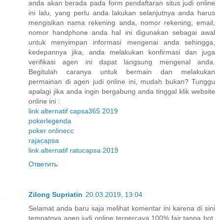
anda akan berada pada form pendaftaran situs judi online
ini lalu, yang perlu anda lakukan selanjutnya anda harus
mengisikan nama rekening anda, nomor rekening, email,
nomor handphone anda hal ini digunakan sebagai awal
untuk menyimpan informasi mengenai anda sehingga,
kedepannya jika, anda melakukan konfirmasi dan juga
verifikasi agen ini dapat langsung mengenal anda.
Begitulah caranya untuk bermain dan melakukan
permainan di agen judi online ini, mudah bukan? Tunggu
apalagi jika anda ingin bergabung anda tinggal klik website
online ini :
link alternatif capsa365 2019
pokerlegenda
poker onlinecc
rajacapsa
link alternatif ratucapsa 2019
Ответить
Zilong Supriatin
20.03.2019, 13:04
Selamat anda baru saja melihat komentar ini karena di sini
tempatnya agen judi online terpercaya 100% fair tanpa bot,