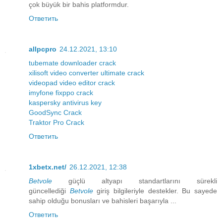
çok büyük bir bahis platformdur.
Ответить
allpcpro
24.12.2021, 13:10
tubemate downloader crack
xilisoft video converter ultimate crack
videopad video editor crack
imyfone fixppo crack
kaspersky antivirus key
GoodSync Crack
Traktor Pro Crack
Ответить
1xbetx.net/
26.12.2021, 12:38
Betvole
güçlü altyapı standartlarını sürekli
güncellediği
Betvole
giriş bilgileriyle destekler. Bu sayede
sahip olduğu bonusları ve bahisleri başarıyla ...
Ответить