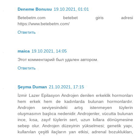
Deneme Bonusu
19.10.2021, 01:01
Betebetm.com betebet giris adresi
https://www.betebetm.com/
Ответить
maica
19.10.2021, 14:05
Этот комментарий был удален автором.
Ответить
Şeyma Duman
21.10.2021, 17:15
İzmir Lazer Epilasyon Androjen denilen erkeklik hormonları
hem erkek hem de kadınlarda bulunan hormonlardır.
Androjen seviyesindeki artış istenmeyen tüylerin
oluşmasının başlıca nedenidir. Androjenler, vücutta bulunan
ince, kısa, zayıf tüylerin sert, uzun kıllara dönüşmesine
sebep olur. Androjen düzeyinin yükselmesi; genetik yapı,
kullanılan çeşitli ilaçların yan etkisi, adrenal bozuklukları,