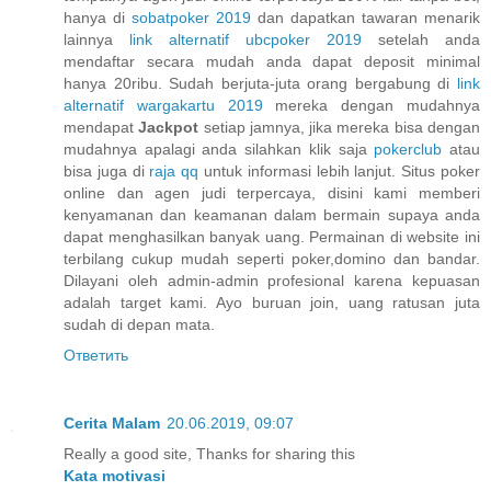
hanya di
sobatpoker 2019
dan dapatkan tawaran menarik
lainnya
link alternatif ubcpoker 2019
setelah anda
mendaftar secara mudah anda dapat deposit minimal
hanya 20ribu. Sudah berjuta-juta orang bergabung di
link
alternatif wargakartu 2019
mereka dengan mudahnya
mendapat
Jackpot
setiap jamnya, jika mereka bisa dengan
mudahnya apalagi anda silahkan klik saja
pokerclub
atau
bisa juga di
raja qq
untuk informasi lebih lanjut. Situs poker
online dan agen judi terpercaya, disini kami memberi
kenyamanan dan keamanan dalam bermain supaya anda
dapat menghasilkan banyak uang. Permainan di website ini
terbilang cukup mudah seperti poker,domino dan bandar.
Dilayani oleh admin-admin profesional karena kepuasan
adalah target kami. Ayo buruan join, uang ratusan juta
sudah di depan mata.
Ответить
Cerita Malam
20.06.2019, 09:07
Really a good site, Thanks for sharing this
Kata motivasi