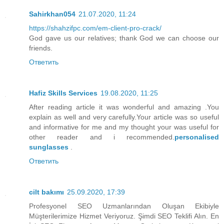
Sahirkhan054
21.07.2020, 11:24
https://shahzifpc.com/em-client-pro-crack/
God gave us our relatives; thank God we can choose our
friends.
Ответить
Hafiz Skills Services
19.08.2020, 11:25
After reading article it was wonderful and amazing .You
explain as well and very carefully.Your article was so useful
and informative for me and my thought your was useful for
other reader and i recommended.
personalised
sunglasses
.
Ответить
cilt bakımı
25.09.2020, 17:39
Profesyonel SEO Uzmanlarından Oluşan Ekibiyle
Müşterilerimize Hizmet Veriyoruz. Şimdi SEO Teklifi Alın. En