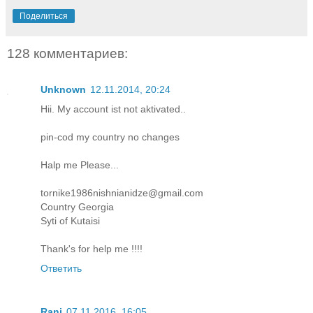
Поделиться
128 комментариев:
Unknown
12.11.2014, 20:24
Hii. My account ist not aktivated..
pin-cod my country no changes
Halp me Please...
tornike1986nishnianidze@gmail.com
Country Georgia
Syti of Kutaisi
Thank's for help me !!!!
Ответить
Rani
07.11.2016, 16:05