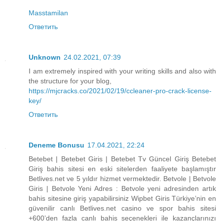
Masstamilan
Ответить
Unknown
24.02.2021, 07:39
I am extremely inspired with your writing skills and also with
the structure for your blog,
https://mjcracks.co/2021/02/19/ccleaner-pro-crack-license-
key/
Ответить
Deneme Bonusu
17.04.2021, 22:24
Betebet | Betebet Giris | Betebet Tv Güncel Giriş Betebet
Giriş bahis sitesi en eski sitelerden faaliyete başlamıştır
Betlives.net ve 5 yıldır hizmet vermektedir. Betvole | Betvole
Giris | Betvole Yeni Adres : Betvole yeni adresinden artık
bahis sitesine giriş yapabilirsiniz Wipbet Giris Türkiye’nin en
güvenilir canlı Betlives.net casino ve spor bahis sitesi
+600’den fazla canlı bahis seçenekleri ile kazançlarınızı