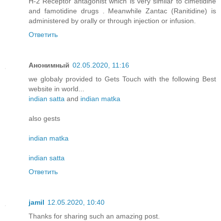
H-2 Receptor antagonist which is very similar to cimetidine
and famotidine drugs . Meanwhile Zantac (Ranitidine) is
administered by orally or through injection or infusion.
Ответить
Анонимный
02.05.2020, 11:16
we globaly provided to Gets Touch with the following Best
website in world...
indian satta
and
indian matka
also gests
indian matka
indian satta
Ответить
jamil
12.05.2020, 10:40
Thanks for sharing such an amazing post.