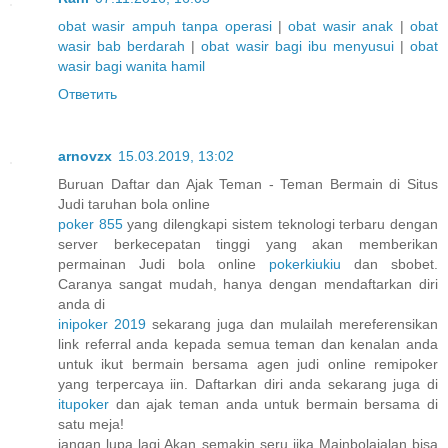
obat wasir ampuh tanpa operasi
|
obat wasir anak
|
obat
wasir bab berdarah
|
obat wasir bagi ibu menyusui
|
obat
wasir bagi wanita hamil
Ответить
arnovzx
15.03.2019, 13:02
Buruan Daftar dan Ajak Teman - Teman Bermain di Situs
Judi taruhan bola online
poker 855
yang dilengkapi sistem teknologi terbaru dengan
server berkecepatan tinggi yang akan memberikan
permainan Judi bola online
pokerkiukiu
dan sbobet.
Caranya sangat mudah, hanya dengan mendaftarkan diri
anda di
inipoker 2019
sekarang juga dan mulailah mereferensikan
link referral anda kepada semua teman dan kenalan anda
untuk ikut bermain bersama agen judi online remipoker
yang terpercaya iin. Daftarkan diri anda sekarang juga di
itupoker
dan ajak teman anda untuk bermain bersama di
satu meja!
jangan lupa lagi Akan semakin seru jika Mainbolajalan bisa