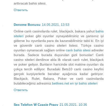
arttıracak bahis sitesi.
Ответить
Deneme Bonusu
14.05.2021, 13:53
Online canlı casinolarda rulet, blackjack, bakara yahut
bahis
siteleri
poker gibi oyunlar oynayabilirsiniz ve şansınız iyi
giderse bu oyunlarda para da kazanabilirsiniz tabii ki. En iyi
ve güvenilir canlı casino siteleri listesi. Türkçe casino
oyunları oynanacak sağlam online
canlı bahis sitesi
adresler
burada. Sadece burada duyurulan gizli bonuslar! Canlı
casino siteleri denilince akla ilk olarak canlı rulet, blackjack
ve poker geliyor. Bunların haricinde slot makine oyunları da
çokça tercih ediliyor. Buradaki Bets10 canlı casino keyfini
gerçek kurpiyerlerle beraber ayağınıza kadar getiriyor.
Blackjack, Rulet, Bakara, Poker ve canlı casinolarda
bulabileceğiniz adresimiz
betlives.net en iyi bahis siteleri
Ответить
Sex Telefon W Czasie Pracy
21.05.2021, 10:36