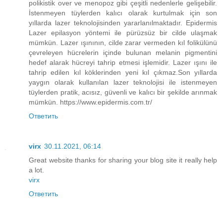
polikistik over ve menopoz gibi çeşitli nedenlerle gelişebilir.
İstenmeyen tüylerden kalıcı olarak kurtulmak için son
yıllarda lazer teknolojisinden yararlanılmaktadır. Epidermis
Lazer epilasyon yöntemi ile pürüzsüz bir cilde ulaşmak
mümkün. Lazer ışınının, cilde zarar vermeden kıl folikülünü
çevreleyen hücrelerin içinde bulunan melanin pigmentini
hedef alarak hücreyi tahrip etmesi işlemidir. Lazer ışını ile
tahrip edilen kıl köklerinden yeni kıl çıkmaz.Son yıllarda
yaygın olarak kullanılan lazer teknolojisi ile istenmeyen
tüylerden pratik, acısız, güvenli ve kalıcı bir şekilde arınmak
mümkün. https://www.epidermis.com.tr/
Ответить
virx
30.11.2021, 06:14
Great website thanks for sharing your blog site it really help
a lot.
virx
Ответить