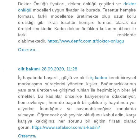
Doktor Önlüğü fiyatları, doktor önlüğü çeşitleri ve
doktor
önlüğü
modelleri uygun fiyatlar ile burada. Tesettür hemşire
forması, farklı modellerde üretilmekte olup uzun kollu
üretildiği gibi likralı tesettür hemşire forması olarak da
üretilebilmektedir. Kadın doktor önlükleri kullanımı itibari ile
farklı renklerde
olabilmektedir.
https://www.denfx.com.tr/doktor-onlugu
Ответить
cilt bakımı
28.09.2020, 11:28
İş hayatında başarılı, güçlü ve akıllı
iş kadını
kendi bireysel
markalaşma süreçlerini yöneten kişiler. Bağımsızlıklarının
yanı sıra üretken ve girişimci ruhları ile hepimiz için birer iyi
örnekler. Bu kadınlar öncelikle kariyerlerine odaklanıyor,
hem evleniyor, hem de başarılı bir şekilde iş hayatında yer
alıyorlar. İnandığınız ve savunabileceğiniz konularda
yılmayın. Öğrenecek çok şeyiniz olduğunu kabul edin, karşı
karşıya kaldığınız her sorunu bir eğitim fırsatı olarak
görün.
https://www.safaksol.com/is-kadini/
Ответить