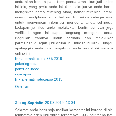
anda akan berada pada form pendaftaran situs judi online
ini lalu, yang perlu anda lakukan selanjutnya anda harus
mengisikan nama rekening anda, nomor rekening, email,
nomor handphone anda hal ini digunakan sebagai awal
untuk menyimpan informasi mengenai anda sehingga,
kedepannya jika, anda melakukan konfirmasi dan juga
verifikasi agen ini dapat langsung mengenal anda.
Begitulah caranya untuk bermain dan melakukan
permainan di agen judi online ini, mudah bukan? Tunggu
apalagi jika anda ingin bergabung anda tinggal klik website
online ini :
link alternatif capsa365 2019
pokerlegenda
poker onlinecc
rajacapsa
link alternatif ratucapsa 2019
Ответить
Zilong Supriatin
20.03.2019, 13:04
Selamat anda baru saja melihat komentar ini karena di sini
tempatnya agen judi online terpercaya 100% fair tanpa bot,