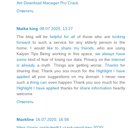
Ant Download Manager Pro Crack
Ответить
Matka king
08.07.2020, 13:27
The blog will be
helpful for all
of those who are
looking
forward
to such a service for any elderly person in the
home. I would
like to share my friends,
who are using
Kalyan Tips Being working in this space,
we always have
some
kind of fear of losing our data. Privacy on the
internet
is already
a myth. Things are getting worse.
Thanks
for
sharing that. Thank you soo much for the
Highlight I have
applied
all your suggestions on my domain. I never new
such a
thing can
even happen Thank you soo much for the
Highlight I have applied
thanks for
share information
heartly
welcome
Ответить
Mackline
16.07.2020, 16:58
https://ziapc.org/sylenth1-crack-serial-key-2020/