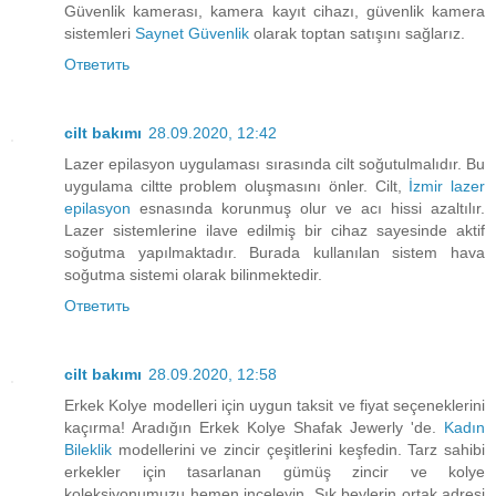
Güvenlik kamerası, kamera kayıt cihazı, güvenlik kamera
sistemleri
Saynet Güvenlik
olarak toptan satışını sağlarız.
Ответить
cilt bakımı
28.09.2020, 12:42
Lazer epilasyon uygulaması sırasında cilt soğutulmalıdır. Bu
uygulama ciltte problem oluşmasını önler. Cilt,
İzmir lazer
epilasyon
esnasında korunmuş olur ve acı hissi azaltılır.
Lazer sistemlerine ilave edilmiş bir cihaz sayesinde aktif
soğutma yapılmaktadır. Burada kullanılan sistem hava
soğutma sistemi olarak bilinmektedir.
Ответить
cilt bakımı
28.09.2020, 12:58
Erkek Kolye modelleri için uygun taksit ve fiyat seçeneklerini
kaçırma! Aradığın Erkek Kolye Shafak Jewerly 'de.
Kadın
Bileklik
modellerini ve zincir çeşitlerini keşfedin. Tarz sahibi
erkekler için tasarlanan gümüş zincir ve kolye
koleksiyonumuzu hemen inceleyin. Şık beylerin ortak adresi