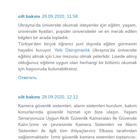
cilt bakımı
28.09.2020, 11:58
Ukrayna'da üniversite okumak isteyenler için eğitim, yaşam,
üniversite fiyatları, popüler üniversiteler ve en merak edilen
bilgileri bir arada topladık.
Türkiye'den birçok öğrenci yurt dışında eğitim görmenin
hayalini kuruyor.
Yels Danışmanlık
Ukrayna'da üniversite
eğitimi almak için Lise mezunu olmak yeterlidir. Lisede almış
olduğunuz eğitime uygun olan herhangi bir bölümü okumak
için başvuruda bulunabilirsiniz.
Ответить
cilt bakımı
28.09.2020, 12:12
Kamera güvenlik sistemleri, alarm sistemleri kurulum, bakım
konurlarında güvenilir hizmet için bize ulaşın. Yaşam
Senaryonuza Uygun Akıllı Güvenlik Kameraları İle Güvende
Kalın.İzmir ve çevresinde Kamera Sistemleri ve Alarm
Sistemleri ile ilgili tüm ihtiyaçlarınız Elkasis tarafından
sağlanmaktadır. İzmir güvenlik kamera sistemleri toptancısı-