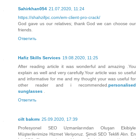
Sahirkhan054
21.07.2020, 11:24
https://shahzifpc.com/em-client-pro-crack/
God gave us our relatives; thank God we can choose our
friends.
Ответить
Hafiz Skills Services
19.08.2020, 11:25
After reading article it was wonderful and amazing .You
explain as well and very carefully.Your article was so useful
and informative for me and my thought your was useful for
other reader and i recommended.
personalised
sunglasses
.
Ответить
cilt bakımı
25.09.2020, 17:39
Profesyonel SEO Uzmanlarından Oluşan Ekibiyle
Müşterilerimize Hizmet Veriyoruz. Şimdi SEO Teklifi Alın. En