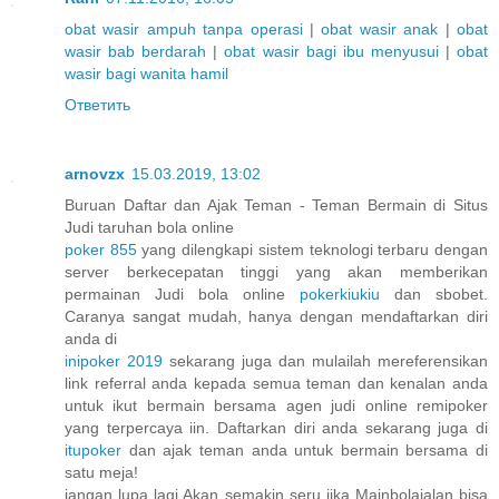
obat wasir ampuh tanpa operasi
|
obat wasir anak
|
obat
wasir bab berdarah
|
obat wasir bagi ibu menyusui
|
obat
wasir bagi wanita hamil
Ответить
arnovzx
15.03.2019, 13:02
Buruan Daftar dan Ajak Teman - Teman Bermain di Situs
Judi taruhan bola online
poker 855
yang dilengkapi sistem teknologi terbaru dengan
server berkecepatan tinggi yang akan memberikan
permainan Judi bola online
pokerkiukiu
dan sbobet.
Caranya sangat mudah, hanya dengan mendaftarkan diri
anda di
inipoker 2019
sekarang juga dan mulailah mereferensikan
link referral anda kepada semua teman dan kenalan anda
untuk ikut bermain bersama agen judi online remipoker
yang terpercaya iin. Daftarkan diri anda sekarang juga di
itupoker
dan ajak teman anda untuk bermain bersama di
satu meja!
jangan lupa lagi Akan semakin seru jika Mainbolajalan bisa