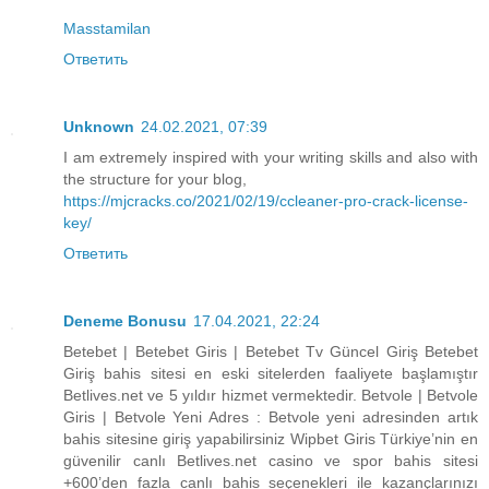
Masstamilan
Ответить
Unknown
24.02.2021, 07:39
I am extremely inspired with your writing skills and also with
the structure for your blog,
https://mjcracks.co/2021/02/19/ccleaner-pro-crack-license-
key/
Ответить
Deneme Bonusu
17.04.2021, 22:24
Betebet | Betebet Giris | Betebet Tv Güncel Giriş Betebet
Giriş bahis sitesi en eski sitelerden faaliyete başlamıştır
Betlives.net ve 5 yıldır hizmet vermektedir. Betvole | Betvole
Giris | Betvole Yeni Adres : Betvole yeni adresinden artık
bahis sitesine giriş yapabilirsiniz Wipbet Giris Türkiye’nin en
güvenilir canlı Betlives.net casino ve spor bahis sitesi
+600’den fazla canlı bahis seçenekleri ile kazançlarınızı