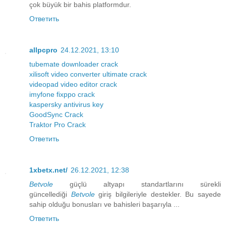
çok büyük bir bahis platformdur.
Ответить
allpcpro
24.12.2021, 13:10
tubemate downloader crack
xilisoft video converter ultimate crack
videopad video editor crack
imyfone fixppo crack
kaspersky antivirus key
GoodSync Crack
Traktor Pro Crack
Ответить
1xbetx.net/
26.12.2021, 12:38
Betvole
güçlü altyapı standartlarını sürekli
güncellediği
Betvole
giriş bilgileriyle destekler. Bu sayede
sahip olduğu bonusları ve bahisleri başarıyla ...
Ответить