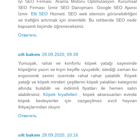
İyi SEO Firması. Arama Motoru Optimizasyon. Kurumsal
SEO Firması. İzmir SEO Danışmanı. Google SEO Ajansı
İzmir.
Elit SEO
Hizmeti. SEO web sitenizin görünebilirliğini
ve trafiğini artırmak için önemlidir. Bu rehberde SEO nedir
kapsamlı biçimde öğreneceksiniz.
Ответить
cilt bakımı
28.09.2020, 09:39
Yumuşak, rahat ve konforlu köpek yatağı sayesinde
köpeğiniz yazın ve kışın keyifle uyuyabilir, istediği zaman bu
ergonomik zemin üzerinde rahat rahat yatabilir. Köpek
yatağı ve köpek minderi çeşitlerini köpek yatakları kategorisi
altında bulabilir ve indirimli fiyatları ile hemen satın
alabilirsiniz.
Köpek kıyafetleri
, köpek aksesuarları evinde
köpek besleyenler için vazgeçilmez evcil hayvan
ihtiyaçlarından oluyor.
Ответить
cilt bakımı
28.09.2020, 10:16