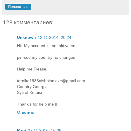
Поделиться
128 комментариев:
Unknown
12.11.2014, 20:24
Hii. My account ist not aktivated..
pin-cod my country no changes
Halp me Please...
tornike1986nishnianidze@gmail.com
Country Georgia
Syti of Kutaisi
Thank's for help me !!!!
Ответить
Rani
07.11.2016, 16:05