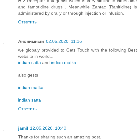
H-2 Receptor antagonist which is very similar to cimetidine
and famotidine drugs . Meanwhile Zantac (Ranitidine) is
administered by orally or through injection or infusion.
Ответить
Анонимный
02.05.2020, 11:16
we globaly provided to Gets Touch with the following Best
website in world...
indian satta
and
indian matka
also gests
indian matka
indian satta
Ответить
jamil
12.05.2020, 10:40
Thanks for sharing such an amazing post.