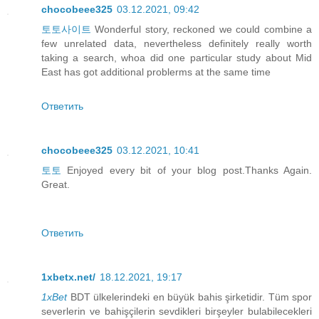
chocobeee325
03.12.2021, 09:42
토토사이트
Wonderful story, reckoned we could combine a
few unrelated data, nevertheless definitely really worth
taking a search, whoa did one particular study about Mid
East has got additional problerms at the same time
Ответить
chocobeee325
03.12.2021, 10:41
토토
Enjoyed every bit of your blog post.Thanks Again.
Great.
Ответить
1xbetx.net/
18.12.2021, 19:17
1xBet
BDT ülkelerindeki en büyük bahis şirketidir. Tüm spor
severlerin ve bahişçilerin sevdikleri birşeyler bulabilecekleri