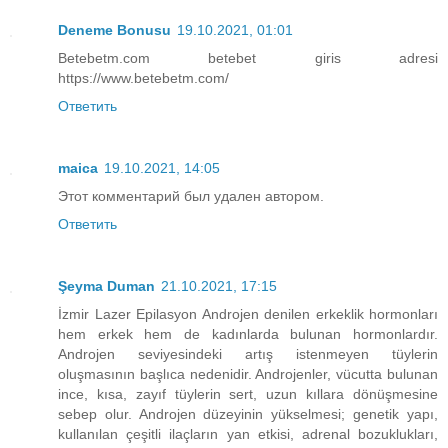
Deneme Bonusu
19.10.2021, 01:01
Betebetm.com betebet giris adresi
https://www.betebetm.com/
Ответить
maica
19.10.2021, 14:05
Этот комментарий был удален автором.
Ответить
Şeyma Duman
21.10.2021, 17:15
İzmir Lazer Epilasyon Androjen denilen erkeklik hormonları
hem erkek hem de kadınlarda bulunan hormonlardır.
Androjen seviyesindeki artış istenmeyen tüylerin
oluşmasının başlıca nedenidir. Androjenler, vücutta bulunan
ince, kısa, zayıf tüylerin sert, uzun kıllara dönüşmesine
sebep olur. Androjen düzeyinin yükselmesi; genetik yapı,
kullanılan çeşitli ilaçların yan etkisi, adrenal bozuklukları,