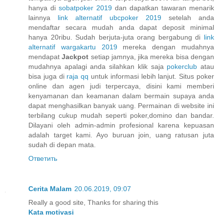
hanya di
sobatpoker 2019
dan dapatkan tawaran menarik
lainnya
link alternatif ubcpoker 2019
setelah anda
mendaftar secara mudah anda dapat deposit minimal
hanya 20ribu. Sudah berjuta-juta orang bergabung di
link
alternatif wargakartu 2019
mereka dengan mudahnya
mendapat
Jackpot
setiap jamnya, jika mereka bisa dengan
mudahnya apalagi anda silahkan klik saja
pokerclub
atau
bisa juga di
raja qq
untuk informasi lebih lanjut. Situs poker
online dan agen judi terpercaya, disini kami memberi
kenyamanan dan keamanan dalam bermain supaya anda
dapat menghasilkan banyak uang. Permainan di website ini
terbilang cukup mudah seperti poker,domino dan bandar.
Dilayani oleh admin-admin profesional karena kepuasan
adalah target kami. Ayo buruan join, uang ratusan juta
sudah di depan mata.
Ответить
Cerita Malam
20.06.2019, 09:07
Really a good site, Thanks for sharing this
Kata motivasi