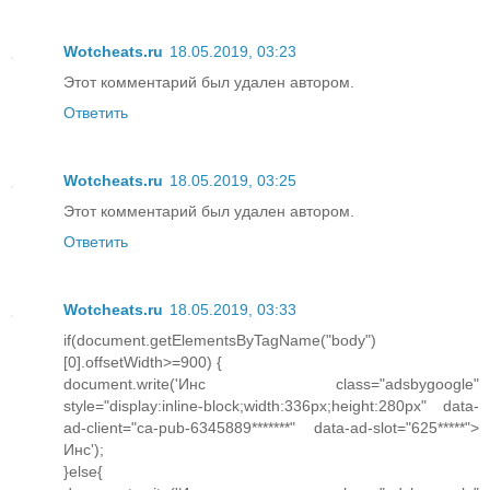
Wotcheats.ru
18.05.2019, 03:23
Этот комментарий был удален автором.
Ответить
Wotcheats.ru
18.05.2019, 03:25
Этот комментарий был удален автором.
Ответить
Wotcheats.ru
18.05.2019, 03:33
if(document.getElementsByTagName("body")
[0].offsetWidth>=900) {
document.write('Инс class="adsbygoogle"
style="display:inline-block;width:336px;height:280px" data-
ad-client="ca-pub-6345889*******" data-ad-slot="625*****">
Инс');
}else{