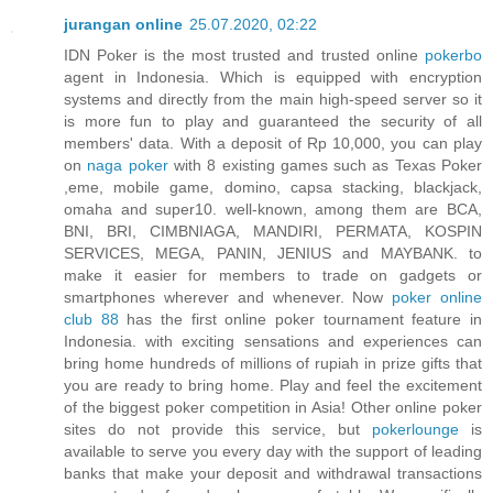
jurangan online
25.07.2020, 02:22
IDN Poker is the most trusted and trusted online
pokerbo
agent in Indonesia. Which is equipped with encryption
systems and directly from the main high-speed server so it
is more fun to play and guaranteed the security of all
members' data. With a deposit of Rp 10,000, you can play
on
naga poker
with 8 existing games such as Texas Poker
,eme, mobile game, domino, capsa stacking, blackjack,
omaha and super10. well-known, among them are BCA,
BNI, BRI, CIMBNIAGA, MANDIRI, PERMATA, KOSPIN
SERVICES, MEGA, PANIN, JENIUS and MAYBANK. to
make it easier for members to trade on gadgets or
smartphones wherever and whenever. Now
poker online
club 88
has the first online poker tournament feature in
Indonesia. with exciting sensations and experiences can
bring home hundreds of millions of rupiah in prize gifts that
you are ready to bring home. Play and feel the excitement
of the biggest poker competition in Asia! Other online poker
sites do not provide this service, but
pokerlounge
is
available to serve you every day with the support of leading
banks that make your deposit and withdrawal transactions