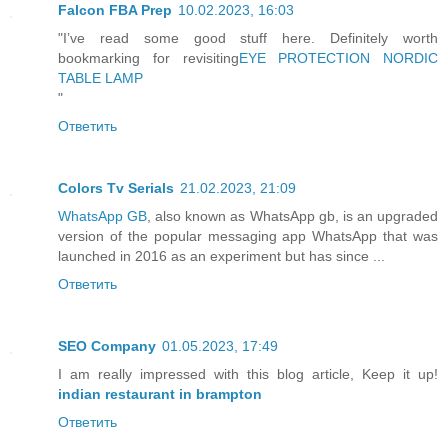
Falcon FBA Prep
10.02.2023, 16:03
"I’ve read some good stuff here. Definitely worth
bookmarking for revisiting
EYE PROTECTION NORDIC
TABLE LAMP
"
Ответить
Colors Tv Serials
21.02.2023, 21:09
WhatsApp GB
, also known as WhatsApp gb, is an upgraded
version of the popular messaging app WhatsApp that was
launched in 2016 as an experiment but has since ...
Ответить
SEO Company
01.05.2023, 17:49
I am really impressed with this blog article, Keep it up!
indian restaurant in brampton
Ответить