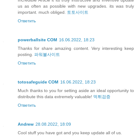
Incredible Article it its truly instructive and inventive update
us as often as possible with new upgrades. its was truly
important. much obliged.
토토사이트
Ответить
powerballsite COM
16.06.2022, 18:23
Thanks for share amazing content. Very interesting keep
posting.
파워볼사이트
Ответить
totosafeguide COM
16.06.2022, 18:23
Much thanks to you for setting aside an ideal opportunity to
distribute this data extremely valuable!
먹튀검증
Ответить
Andrew
28.08.2022, 18:09
Cool stuff you have got and you keep update all of us.