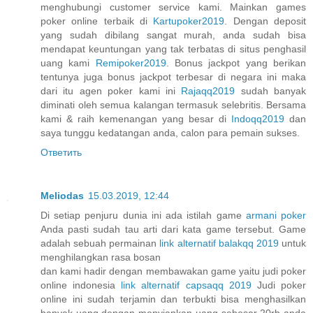
menghubungi customer service kami. Mainkan games
poker online terbaik di
Kartupoker2019
. Dengan deposit
yang sudah dibilang sangat murah, anda sudah bisa
mendapat keuntungan yang tak terbatas di situs penghasil
uang kami
Remipoker2019
. Bonus jackpot yang berikan
tentunya juga bonus jackpot terbesar di negara ini maka
dari itu agen poker kami ini
Rajaqq2019
sudah banyak
diminati oleh semua kalangan termasuk selebritis. Bersama
kami & raih kemenangan yang besar di
Indoqq2019
dan
saya tunggu kedatangan anda, calon para pemain sukses.
Ответить
Meliodas
15.03.2019, 12:44
Di setiap penjuru dunia ini ada istilah game
armani poker
Anda pasti sudah tau arti dari kata game tersebut. Game
adalah sebuah permainan
link alternatif balakqq 2019
untuk
menghilangkan rasa bosan
dan kami hadir dengan membawakan game yaitu judi poker
online indonesia
link alternatif capsaqq 2019
Judi poker
online ini sudah terjamin dan terbukti bisa menghasilkan
banyak uang dengan menyiapkan uang sebesar 20rb anda