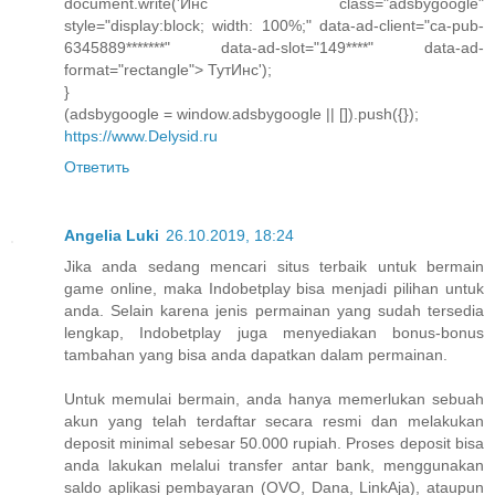
document.write('Инс class="adsbygoogle"
style="display:block; width: 100%;" data-ad-client="ca-pub-
6345889*******" data-ad-slot="149****" data-ad-
format="rectangle"> ТутИнс');
}
(adsbygoogle = window.adsbygoogle || []).push({});
https://www.Delysid.ru
Ответить
Angelia Luki
26.10.2019, 18:24
Jika anda sedang mencari situs terbaik untuk bermain
game online, maka Indobetplay bisa menjadi pilihan untuk
anda. Selain karena jenis permainan yang sudah tersedia
lengkap, Indobetplay juga menyediakan bonus-bonus
tambahan yang bisa anda dapatkan dalam permainan.
Untuk memulai bermain, anda hanya memerlukan sebuah
akun yang telah terdaftar secara resmi dan melakukan
deposit minimal sebesar 50.000 rupiah. Proses deposit bisa
anda lakukan melalui transfer antar bank, menggunakan
saldo aplikasi pembayaran (OVO, Dana, LinkAja), ataupun