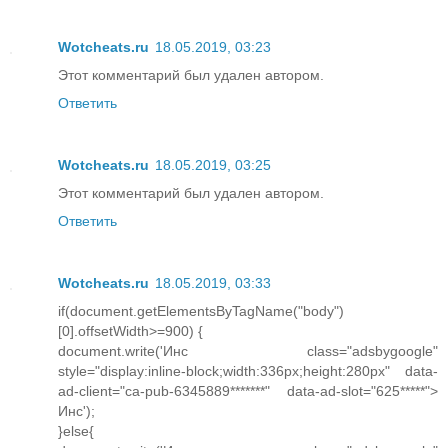
Wotcheats.ru
18.05.2019, 03:23
Этот комментарий был удален автором.
Ответить
Wotcheats.ru
18.05.2019, 03:25
Этот комментарий был удален автором.
Ответить
Wotcheats.ru
18.05.2019, 03:33
if(document.getElementsByTagName("body")
[0].offsetWidth>=900) {
document.write('Инс class="adsbygoogle"
style="display:inline-block;width:336px;height:280px" data-
ad-client="ca-pub-6345889*******" data-ad-slot="625*****">
Инс');
}else{