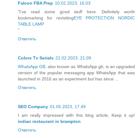
Falcon FBA Prep
10.02.2023, 16:03
"I’ve read some good stuff here. Definitely worth
bookmarking for revisiting
EYE PROTECTION NORDIC
TABLE LAMP
"
Ответить
Colors Tv Serials
21.02.2023, 21:09
WhatsApp GB
, also known as WhatsApp gb, is an upgraded
version of the popular messaging app WhatsApp that was
launched in 2016 as an experiment but has since ...
Ответить
SEO Company
01.05.2023, 17:49
I am really impressed with this blog article, Keep it up!
indian restaurant in brampton
Ответить