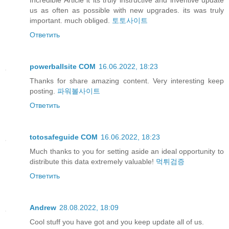
Incredible Article it its truly instructive and inventive update
us as often as possible with new upgrades. its was truly
important. much obliged.
토토사이트
Ответить
powerballsite COM
16.06.2022, 18:23
Thanks for share amazing content. Very interesting keep
posting.
파워볼사이트
Ответить
totosafeguide COM
16.06.2022, 18:23
Much thanks to you for setting aside an ideal opportunity to
distribute this data extremely valuable!
먹튀검증
Ответить
Andrew
28.08.2022, 18:09
Cool stuff you have got and you keep update all of us.