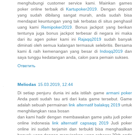
menghubungi customer service kami. Mainkan games
poker online terbaik di
Kartupoker2019
. Dengan deposit
yang sudah dibilang sangat murah, anda sudah bisa
mendapat keuntungan yang tak terbatas di situs penghasil
uang kami
Remipoker2019
. Bonus jackpot yang berikan
tentunya juga bonus jackpot terbesar di negara ini maka
dari itu agen poker kami ini
Rajaqq2019
sudah banyak
diminati oleh semua kalangan termasuk selebritis. Bersama
kami & raih kemenangan yang besar di
Indoqq2019
dan
saya tunggu kedatangan anda, calon para pemain sukses.
Ответить
Meliodas
15.03.2019, 12:44
Di setiap penjuru dunia ini ada istilah game
armani poker
Anda pasti sudah tau arti dari kata game tersebut. Game
adalah sebuah permainan
link alternatif balakqq 2019
untuk
menghilangkan rasa bosan
dan kami hadir dengan membawakan game yaitu judi poker
online indonesia
link alternatif capsaqq 2019
Judi poker
online ini sudah terjamin dan terbukti bisa menghasilkan
banyak uang dengan menyiapkan uang sebesar 20rb anda