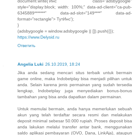
document.write('Инс class="adsbygoogle"
style="display:block; width: 100%;" data-ad-client="ca-pub-
6345889*******" data-ad-slot="149****" data-ad-
format="rectangle"> ТутИнс');
}
(adsbygoogle = window.adsbygoogle || []).push({});
https://www.Delysid.ru
Ответить
Angelia Luki
26.10.2019, 18:24
Jika anda sedang mencari situs terbaik untuk bermain
game online, maka Indobetplay bisa menjadi pilihan untuk
anda. Selain karena jenis permainan yang sudah tersedia
lengkap, Indobetplay juga menyediakan bonus-bonus
tambahan yang bisa anda dapatkan dalam permainan.
Untuk memulai bermain, anda hanya memerlukan sebuah
akun yang telah terdaftar secara resmi dan melakukan
deposit minimal sebesar 50.000 rupiah. Proses deposit bisa
anda lakukan melalui transfer antar bank, menggunakan
saldo aplikasi pembayaran (OVO, Dana, LinkAja), ataupun