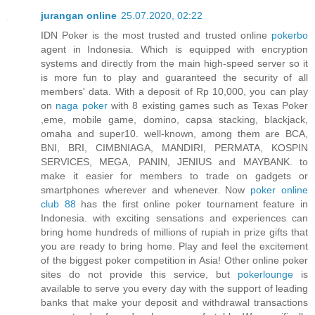
jurangan online
25.07.2020, 02:22
IDN Poker is the most trusted and trusted online
pokerbo
agent in Indonesia. Which is equipped with encryption
systems and directly from the main high-speed server so it
is more fun to play and guaranteed the security of all
members' data. With a deposit of Rp 10,000, you can play
on
naga poker
with 8 existing games such as Texas Poker
,eme, mobile game, domino, capsa stacking, blackjack,
omaha and super10. well-known, among them are BCA,
BNI, BRI, CIMBNIAGA, MANDIRI, PERMATA, KOSPIN
SERVICES, MEGA, PANIN, JENIUS and MAYBANK. to
make it easier for members to trade on gadgets or
smartphones wherever and whenever. Now
poker online
club 88
has the first online poker tournament feature in
Indonesia. with exciting sensations and experiences can
bring home hundreds of millions of rupiah in prize gifts that
you are ready to bring home. Play and feel the excitement
of the biggest poker competition in Asia! Other online poker
sites do not provide this service, but
pokerlounge
is
available to serve you every day with the support of leading
banks that make your deposit and withdrawal transactions