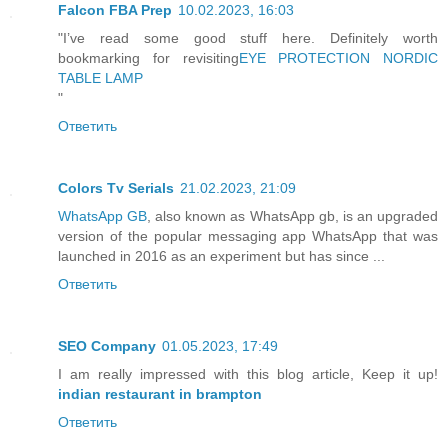
Falcon FBA Prep
10.02.2023, 16:03
"I’ve read some good stuff here. Definitely worth
bookmarking for revisiting
EYE PROTECTION NORDIC
TABLE LAMP
"
Ответить
Colors Tv Serials
21.02.2023, 21:09
WhatsApp GB
, also known as WhatsApp gb, is an upgraded
version of the popular messaging app WhatsApp that was
launched in 2016 as an experiment but has since ...
Ответить
SEO Company
01.05.2023, 17:49
I am really impressed with this blog article, Keep it up!
indian restaurant in brampton
Ответить