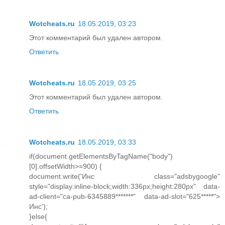
Wotcheats.ru
18.05.2019, 03:23
Этот комментарий был удален автором.
Ответить
Wotcheats.ru
18.05.2019, 03:25
Этот комментарий был удален автором.
Ответить
Wotcheats.ru
18.05.2019, 03:33
if(document.getElementsByTagName("body")
[0].offsetWidth>=900) {
document.write('Инс class="adsbygoogle"
style="display:inline-block;width:336px;height:280px" data-
ad-client="ca-pub-6345889*******" data-ad-slot="625*****">
Инс');
}else{