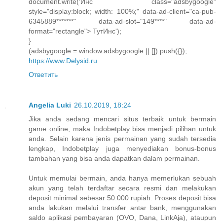
document.write('Инс class="adsbygoogle"
style="display:block; width: 100%;" data-ad-client="ca-pub-
6345889*******" data-ad-slot="149****" data-ad-
format="rectangle"> ТутИнс');
}
(adsbygoogle = window.adsbygoogle || []).push({});
https://www.Delysid.ru
Ответить
Angelia Luki
26.10.2019, 18:24
Jika anda sedang mencari situs terbaik untuk bermain
game online, maka Indobetplay bisa menjadi pilihan untuk
anda. Selain karena jenis permainan yang sudah tersedia
lengkap, Indobetplay juga menyediakan bonus-bonus
tambahan yang bisa anda dapatkan dalam permainan.
Untuk memulai bermain, anda hanya memerlukan sebuah
akun yang telah terdaftar secara resmi dan melakukan
deposit minimal sebesar 50.000 rupiah. Proses deposit bisa
anda lakukan melalui transfer antar bank, menggunakan
saldo aplikasi pembayaran (OVO, Dana, LinkAja), ataupun