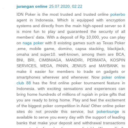
jurangan online
25.07.2020, 02:22
IDN Poker is the most trusted and trusted online
pokerbo
agent in Indonesia. Which is equipped with encryption
systems and directly from the main high-speed server so it
is more fun to play and guaranteed the security of all
members' data. With a deposit of Rp 10,000, you can play
on
naga poker
with 8 existing games such as Texas Poker
,eme, mobile game, domino, capsa stacking, blackjack,
omaha and super10. well-known, among them are BCA,
BNI, BRI, CIMBNIAGA, MANDIRI, PERMATA, KOSPIN
SERVICES, MEGA, PANIN, JENIUS and MAYBANK. to
make it easier for members to trade on gadgets or
smartphones wherever and whenever. Now
poker online
club 88
has the first online poker tournament feature in
Indonesia. with exciting sensations and experiences can
bring home hundreds of millions of rupiah in prize gifts that
you are ready to bring home. Play and feel the excitement
of the biggest poker competition in Asia! Other online poker
sites do not provide this service, but
pokerlounge
is
available to serve you every day with the support of leading
banks that make your deposit and withdrawal transactions