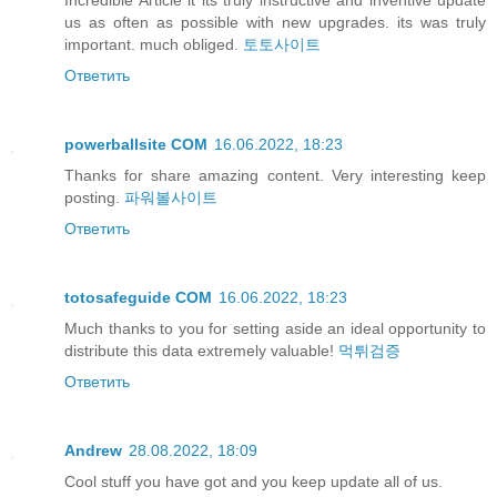
Incredible Article it its truly instructive and inventive update
us as often as possible with new upgrades. its was truly
important. much obliged.
토토사이트
Ответить
powerballsite COM
16.06.2022, 18:23
Thanks for share amazing content. Very interesting keep
posting.
파워볼사이트
Ответить
totosafeguide COM
16.06.2022, 18:23
Much thanks to you for setting aside an ideal opportunity to
distribute this data extremely valuable!
먹튀검증
Ответить
Andrew
28.08.2022, 18:09
Cool stuff you have got and you keep update all of us.