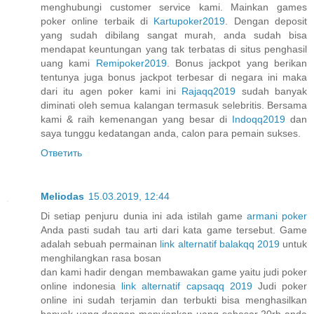
menghubungi customer service kami. Mainkan games
poker online terbaik di
Kartupoker2019
. Dengan deposit
yang sudah dibilang sangat murah, anda sudah bisa
mendapat keuntungan yang tak terbatas di situs penghasil
uang kami
Remipoker2019
. Bonus jackpot yang berikan
tentunya juga bonus jackpot terbesar di negara ini maka
dari itu agen poker kami ini
Rajaqq2019
sudah banyak
diminati oleh semua kalangan termasuk selebritis. Bersama
kami & raih kemenangan yang besar di
Indoqq2019
dan
saya tunggu kedatangan anda, calon para pemain sukses.
Ответить
Meliodas
15.03.2019, 12:44
Di setiap penjuru dunia ini ada istilah game
armani poker
Anda pasti sudah tau arti dari kata game tersebut. Game
adalah sebuah permainan
link alternatif balakqq 2019
untuk
menghilangkan rasa bosan
dan kami hadir dengan membawakan game yaitu judi poker
online indonesia
link alternatif capsaqq 2019
Judi poker
online ini sudah terjamin dan terbukti bisa menghasilkan
banyak uang dengan menyiapkan uang sebesar 20rb anda