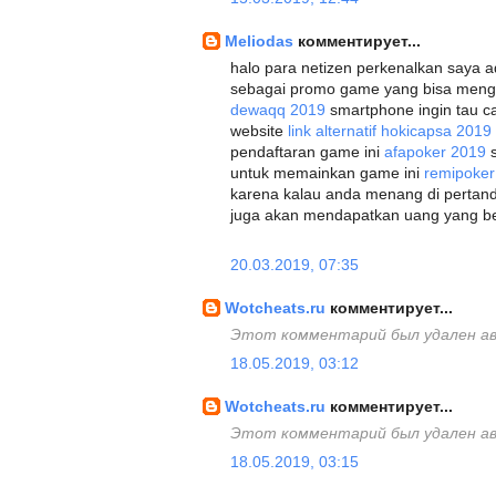
Meliodas
комментирует...
halo para netizen perkenalkan saya a
sebagai promo game yang bisa men
dewaqq 2019
smartphone ingin tau c
website
link alternatif hokicapsa 2019
pendaftaran game ini
afapoker 2019
s
untuk memainkan game ini
remipoker
karena kalau anda menang di pertand
juga akan mendapatkan uang yang berl
20.03.2019, 07:35
Wotcheats.ru
комментирует...
Этот комментарий был удален а
18.05.2019, 03:12
Wotcheats.ru
комментирует...
Этот комментарий был удален а
18.05.2019, 03:15