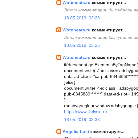
Wotcheats.ru
комментирует...
Этот комментарий был удален а
18.05.2019, 03:23
Wotcheats.ru
комментирует...
Этот комментарий был удален а
18.05.2019, 03:25
Wotcheats.ru
комментирует...
if(document.getElementsByTagName("b
document.write('Инс class="adsbygoogl
data-ad-client="ca-pub-6345889*******"
}else{
document.write('Инс class="adsbygoogl
pub-6345889*******" data-ad-slot="149
}
(adsbygoogle = window.adsbygoogle || 
https://www.Delysid.ru
18.05.2019, 03:33
Angelia Luki
комментирует...