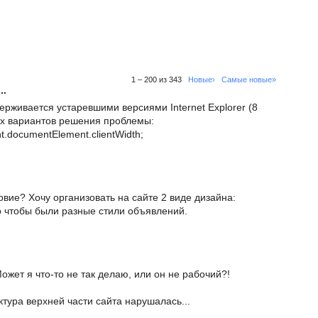
1 – 200 из 343
Новые›
Самые новые»
..
ерживается устаревшими версиями Internet Explorer (8
ых вариантов решения проблемы:
nt.documentElement.clientWidth;
овие? Хочу организовать на сайте 2 виде дизайна:
о чтобы были разные стили объявлений.
Может я что-то не так делаю, или он не рабочий?!
уктура верхней части сайта нарушалась...