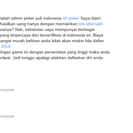
dalah admin poker judi indonesia
idr poker
Saya disini
ghasilkan uang hanya dengan memainkan
link alternatif
aranya? Nah, kebetulan saya mempunyai berbagai
yang terpercaya dan terverifikasi di indonesia ini. Biaya
angat murah bahkan anda tidak akan miskin bila daftar
 2019
ingan game ini dengan persentase yang tinggi maka anda
ipat. Jadi tunggu apalagi silahkan daftarkan diri anda
втором.
втором.