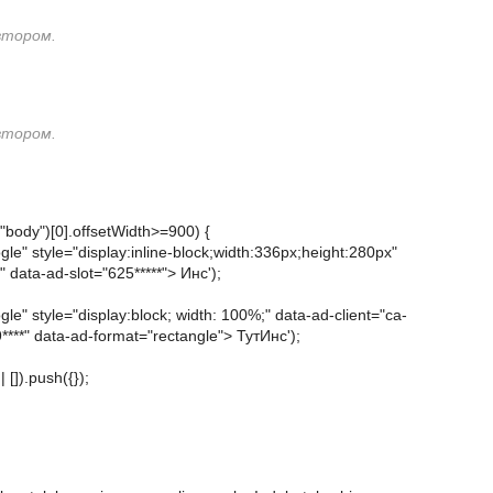
втором.
втором.
ody")[0].offsetWidth>=900) {
e" style="display:inline-block;width:336px;height:280px"
 data-ad-slot="625*****"> Инс');
e" style="display:block; width: 100%;" data-ad-client="ca-
****" data-ad-format="rectangle"> ТутИнс');
[]).push({});