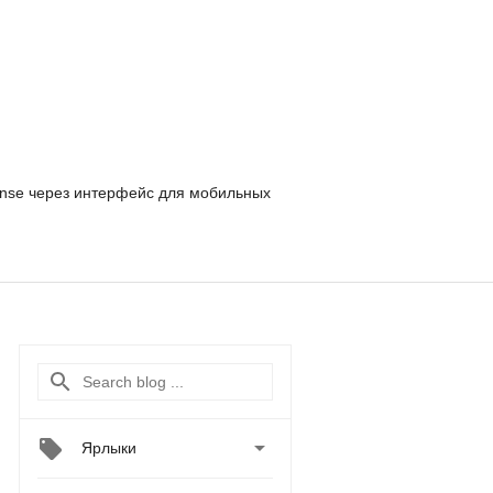
nse
через интерфейс для мобильных

Ярлыки