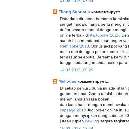
01.08.2015, 07:34
Zilong Supriatin
комментирует...
Daftarkan diri anda bersama kami situ
sangat mudah, hanya perlu mengisi fo
daftar secara manual dengan menghu
online terbaik di
Kartupoker2019
. Den
sudah bisa mendapat keuntungan yang 
Remipoker2019
. Bonus jackpot yang 
maka dari itu agen poker kami ini
Raj
termasuk selebritis. Bersama kami &
tunggu kedatangan anda, calon para
14.03.2019, 05:29
Meliodas
комментирует...
Di setiap penjuru dunia ini ada istila
game tersebut. Game adalah sebua
menghilangkan rasa bosan
dan kami hadir dengan membawakan g
capsaqq 2019
Judi poker online ini s
dengan menyiapkan uang sebesar 20
jutaan rupiah
dewi qq
segera registras
15.03.2019, 12:44