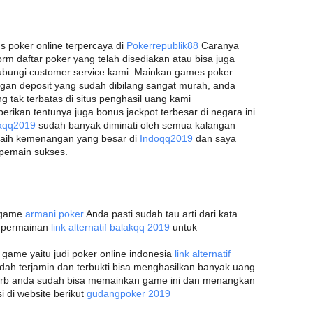
s poker online terpercaya di
Pokerrepublik88
Caranya
rm daftar poker yang telah disediakan atau bisa juga
bungi customer service kami. Mainkan games poker
gan deposit yang sudah dibilang sangat murah, anda
tak terbatas di situs penghasil uang kami
berikan tentunya juga bonus jackpot terbesar di negara ini
aqq2019
sudah banyak diminati oleh semua kalangan
 raih kemenangan yang besar di
Indoqq2019
dan saya
 pemain sukses.
h game
armani poker
Anda pasti sudah tau arti dari kata
h permainan
link alternatif balakqq 2019
untuk
ame yaitu judi poker online indonesia
link alternatif
udah terjamin dan terbukti bisa menghasilkan banyak uang
rb anda sudah bisa memainkan game ini dan menangkan
i di website berikut
gudangpoker 2019