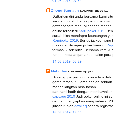
01.08.2015, 07:34
Zilong Supriatin
комментирует...
Daftarkan diri anda bersama kami situ
sangat mudah, hanya perlu mengisi fo
daftar secara manual dengan menghu
online terbaik di
Kartupoker2019
. Den
sudah bisa mendapat keuntungan yang 
Remipoker2019
. Bonus jackpot yang 
maka dari itu agen poker kami ini
Raj
termasuk selebritis. Bersama kami &
tunggu kedatangan anda, calon para
14.03.2019, 05:29
Meliodas
комментирует...
Di setiap penjuru dunia ini ada istila
game tersebut. Game adalah sebua
menghilangkan rasa bosan
dan kami hadir dengan membawakan g
capsaqq 2019
Judi poker online ini s
dengan menyiapkan uang sebesar 20
jutaan rupiah
dewi qq
segera registras
15.03.2019, 12:44