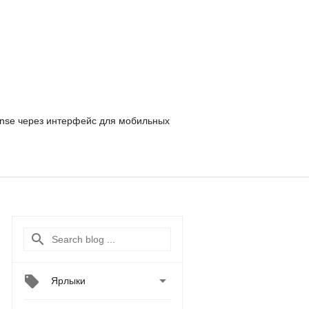
nse
через интерфейс для мобильных

Ярлыки