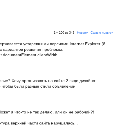
1 – 200 из 343
Новые›
Самые новые»
..
ерживается устаревшими версиями Internet Explorer (8
ых вариантов решения проблемы:
nt.documentElement.clientWidth;
овие? Хочу организовать на сайте 2 виде дизайна:
о чтобы были разные стили объявлений.
Может я что-то не так делаю, или он не рабочий?!
уктура верхней части сайта нарушалась...