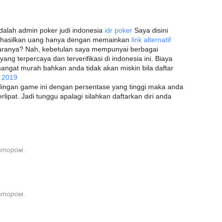
dalah admin poker judi indonesia
idr poker
Saya disini
ghasilkan uang hanya dengan memainkan
link alternatif
aranya? Nah, kebetulan saya mempunyai berbagai
yang terpercaya dan terverifikasi di indonesia ini. Biaya
angat murah bahkan anda tidak akan miskin bila daftar
 2019
ingan game ini dengan persentase yang tinggi maka anda
ipat. Jadi tunggu apalagi silahkan daftarkan diri anda
втором.
втором.