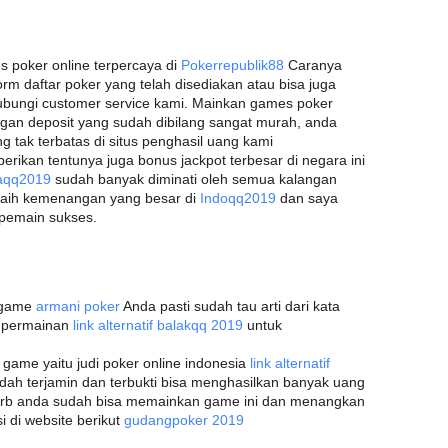
s poker online terpercaya di
Pokerrepublik88
Caranya
rm daftar poker yang telah disediakan atau bisa juga
bungi customer service kami. Mainkan games poker
gan deposit yang sudah dibilang sangat murah, anda
tak terbatas di situs penghasil uang kami
berikan tentunya juga bonus jackpot terbesar di negara ini
aqq2019
sudah banyak diminati oleh semua kalangan
 raih kemenangan yang besar di
Indoqq2019
dan saya
 pemain sukses.
h game
armani poker
Anda pasti sudah tau arti dari kata
h permainan
link alternatif balakqq 2019
untuk
ame yaitu judi poker online indonesia
link alternatif
udah terjamin dan terbukti bisa menghasilkan banyak uang
rb anda sudah bisa memainkan game ini dan menangkan
i di website berikut
gudangpoker 2019