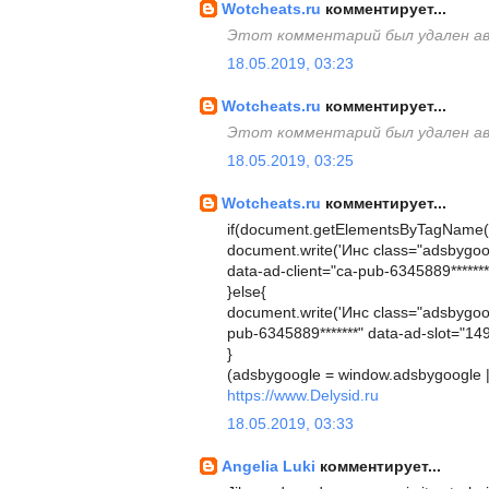
Wotcheats.ru
комментирует...
Этот комментарий был удален а
18.05.2019, 03:23
Wotcheats.ru
комментирует...
Этот комментарий был удален а
18.05.2019, 03:25
Wotcheats.ru
комментирует...
if(document.getElementsByTagName("b
document.write('Инс class="adsbygoogl
data-ad-client="ca-pub-6345889*******"
}else{
document.write('Инс class="adsbygoogl
pub-6345889*******" data-ad-slot="149
}
(adsbygoogle = window.adsbygoogle || 
https://www.Delysid.ru
18.05.2019, 03:33
Angelia Luki
комментирует...