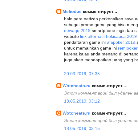
Meliodas
комментирует...
halo para netizen perkenalkan saya a
sebagai promo game yang bisa men
dewaqq 2019
smartphone ingin tau c
website
link alternatif hokicapsa 2019
pendaftaran game ini
afapoker 2019
s
untuk memainkan game ini
remipoker
karena kalau anda menang di pertand
juga akan mendapatkan uang yang berl
20.03.2019, 07:35
Wotcheats.ru
комментирует...
Этот комментарий был удален а
18.05.2019, 03:12
Wotcheats.ru
комментирует...
Этот комментарий был удален а
18.05.2019, 03:15