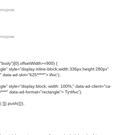
втором.
втором.
ody")[0].offsetWidth>=900) {
e" style="display:inline-block;width:336px;height:280px"
 data-ad-slot="625*****"> Инс');
e" style="display:block; width: 100%;" data-ad-client="ca-
****" data-ad-format="rectangle"> ТутИнс');
[]).push({});