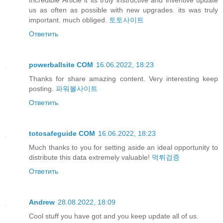
Incredible Article it its truly instructive and inventive update
us as often as possible with new upgrades. its was truly
important. much obliged.
토토사이트
Ответить
powerballsite COM
16.06.2022, 18:23
Thanks for share amazing content. Very interesting keep
posting.
파워볼사이트
Ответить
totosafeguide COM
16.06.2022, 18:23
Much thanks to you for setting aside an ideal opportunity to
distribute this data extremely valuable!
먹튀검증
Ответить
Andrew
28.08.2022, 18:09
Cool stuff you have got and you keep update all of us.