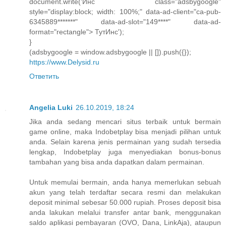
document.write('Инс class="adsbygoogle"
style="display:block; width: 100%;" data-ad-client="ca-pub-
6345889*******" data-ad-slot="149****" data-ad-
format="rectangle"> ТутИнс');
}
(adsbygoogle = window.adsbygoogle || []).push({});
https://www.Delysid.ru
Ответить
Angelia Luki
26.10.2019, 18:24
Jika anda sedang mencari situs terbaik untuk bermain
game online, maka Indobetplay bisa menjadi pilihan untuk
anda. Selain karena jenis permainan yang sudah tersedia
lengkap, Indobetplay juga menyediakan bonus-bonus
tambahan yang bisa anda dapatkan dalam permainan.
Untuk memulai bermain, anda hanya memerlukan sebuah
akun yang telah terdaftar secara resmi dan melakukan
deposit minimal sebesar 50.000 rupiah. Proses deposit bisa
anda lakukan melalui transfer antar bank, menggunakan
saldo aplikasi pembayaran (OVO, Dana, LinkAja), ataupun