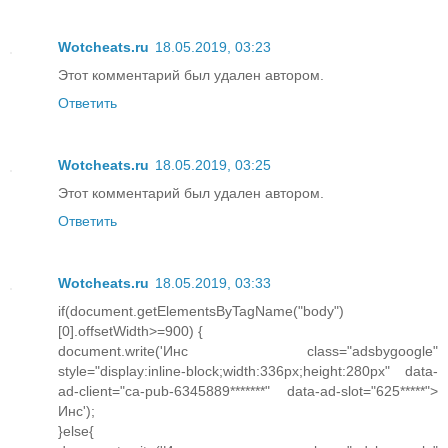
Wotcheats.ru
18.05.2019, 03:23
Этот комментарий был удален автором.
Ответить
Wotcheats.ru
18.05.2019, 03:25
Этот комментарий был удален автором.
Ответить
Wotcheats.ru
18.05.2019, 03:33
if(document.getElementsByTagName("body")
[0].offsetWidth>=900) {
document.write('Инс class="adsbygoogle"
style="display:inline-block;width:336px;height:280px" data-
ad-client="ca-pub-6345889*******" data-ad-slot="625*****">
Инс');
}else{