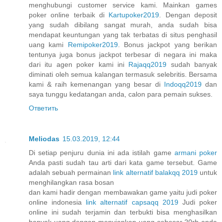
menghubungi customer service kami. Mainkan games
poker online terbaik di
Kartupoker2019
. Dengan deposit
yang sudah dibilang sangat murah, anda sudah bisa
mendapat keuntungan yang tak terbatas di situs penghasil
uang kami
Remipoker2019
. Bonus jackpot yang berikan
tentunya juga bonus jackpot terbesar di negara ini maka
dari itu agen poker kami ini
Rajaqq2019
sudah banyak
diminati oleh semua kalangan termasuk selebritis. Bersama
kami & raih kemenangan yang besar di
Indoqq2019
dan
saya tunggu kedatangan anda, calon para pemain sukses.
Ответить
Meliodas
15.03.2019, 12:44
Di setiap penjuru dunia ini ada istilah game
armani poker
Anda pasti sudah tau arti dari kata game tersebut. Game
adalah sebuah permainan
link alternatif balakqq 2019
untuk
menghilangkan rasa bosan
dan kami hadir dengan membawakan game yaitu judi poker
online indonesia
link alternatif capsaqq 2019
Judi poker
online ini sudah terjamin dan terbukti bisa menghasilkan
banyak uang dengan menyiapkan uang sebesar 20rb anda