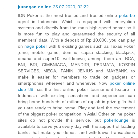
jurangan online
25.07.2020, 02:22
IDN Poker is the most trusted and trusted online
pokerbo
agent in Indonesia. Which is equipped with encryption
systems and directly from the main high-speed server so it
is more fun to play and guaranteed the security of all
members' data. With a deposit of Rp 10,000, you can play
on
naga poker
with 8 existing games such as Texas Poker
,eme, mobile game, domino, capsa stacking, blackjack,
omaha and super10. well-known, among them are BCA,
BNI, BRI, CIMBNIAGA, MANDIRI, PERMATA, KOSPIN
SERVICES, MEGA, PANIN, JENIUS and MAYBANK. to
make it easier for members to trade on gadgets or
smartphones wherever and whenever. Now
poker online
club 88
has the first online poker tournament feature in
Indonesia. with exciting sensations and experiences can
bring home hundreds of millions of rupiah in prize gifts that
you are ready to bring home. Play and feel the excitement
of the biggest poker competition in Asia! Other online poker
sites do not provide this service, but
pokerlounge
is
available to serve you every day with the support of leading
banks that make your deposit and withdrawal transactions