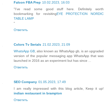
Falcon FBA Prep
10.02.2023, 16:03
"I’ve read some good stuff here. Definitely worth
bookmarking for revisiting
EYE PROTECTION NORDIC
TABLE LAMP
"
Ответить
Colors Tv Serials
21.02.2023, 21:09
WhatsApp GB
, also known as WhatsApp gb, is an upgraded
version of the popular messaging app WhatsApp that was
launched in 2016 as an experiment but has since ...
Ответить
SEO Company
01.05.2023, 17:49
I am really impressed with this blog article, Keep it up!
indian restaurant in brampton
Ответить