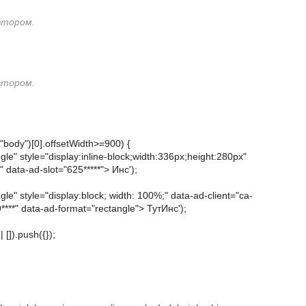
втором.
втором.
ody")[0].offsetWidth>=900) {
e" style="display:inline-block;width:336px;height:280px"
 data-ad-slot="625*****"> Инс');
e" style="display:block; width: 100%;" data-ad-client="ca-
****" data-ad-format="rectangle"> ТутИнс');
[]).push({});