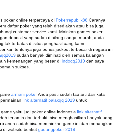
s poker online terpercaya di
Pokerrepublik88
Caranya
rm daftar poker yang telah disediakan atau bisa juga
bungi customer service kami. Mainkan games poker
gan deposit yang sudah dibilang sangat murah, anda
tak terbatas di situs penghasil uang kami
berikan tentunya juga bonus jackpot terbesar di negara ini
aqq2019
sudah banyak diminati oleh semua kalangan
 raih kemenangan yang besar di
Indoqq2019
dan saya
 pemain sukses.
h game
armani poker
Anda pasti sudah tau arti dari kata
h permainan
link alternatif balakqq 2019
untuk
ame yaitu judi poker online indonesia
link alternatif
udah terjamin dan terbukti bisa menghasilkan banyak uang
rb anda sudah bisa memainkan game ini dan menangkan
i di website berikut
gudangpoker 2019