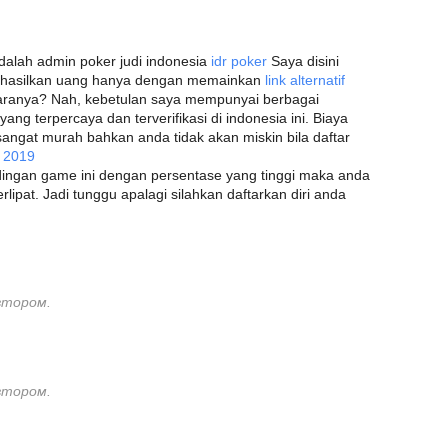
dalah admin poker judi indonesia
idr poker
Saya disini
ghasilkan uang hanya dengan memainkan
link alternatif
aranya? Nah, kebetulan saya mempunyai berbagai
yang terpercaya dan terverifikasi di indonesia ini. Biaya
angat murah bahkan anda tidak akan miskin bila daftar
 2019
ingan game ini dengan persentase yang tinggi maka anda
ipat. Jadi tunggu apalagi silahkan daftarkan diri anda
втором.
втором.