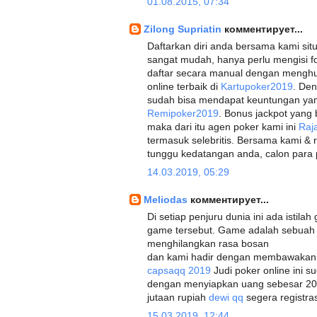
01.08.2015, 07:34
Zilong Supriatin
комментирует...
Daftarkan diri anda bersama kami situ
sangat mudah, hanya perlu mengisi fo
daftar secara manual dengan menghu
online terbaik di
Kartupoker2019
. Den
sudah bisa mendapat keuntungan yang 
Remipoker2019
. Bonus jackpot yang 
maka dari itu agen poker kami ini
Raj
termasuk selebritis. Bersama kami &
tunggu kedatangan anda, calon para
14.03.2019, 05:29
Meliodas
комментирует...
Di setiap penjuru dunia ini ada istila
game tersebut. Game adalah sebua
menghilangkan rasa bosan
dan kami hadir dengan membawakan g
capsaqq 2019
Judi poker online ini s
dengan menyiapkan uang sebesar 20
jutaan rupiah
dewi qq
segera registras
15.03.2019, 12:44