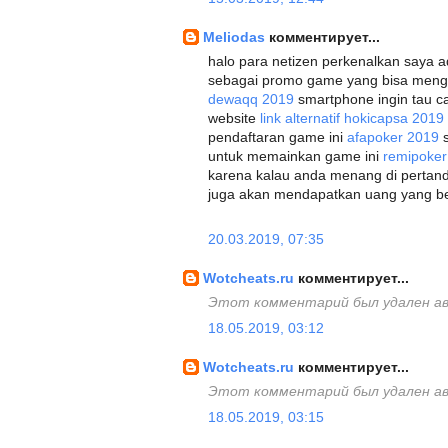
Meliodas
комментирует...
halo para netizen perkenalkan saya a
sebagai promo game yang bisa men
dewaqq 2019
smartphone ingin tau c
website
link alternatif hokicapsa 2019
pendaftaran game ini
afapoker 2019
s
untuk memainkan game ini
remipoker
karena kalau anda menang di pertand
juga akan mendapatkan uang yang berl
20.03.2019, 07:35
Wotcheats.ru
комментирует...
Этот комментарий был удален а
18.05.2019, 03:12
Wotcheats.ru
комментирует...
Этот комментарий был удален а
18.05.2019, 03:15