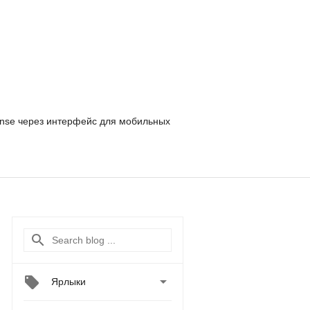
nse
через интерфейс для мобильных

Ярлыки