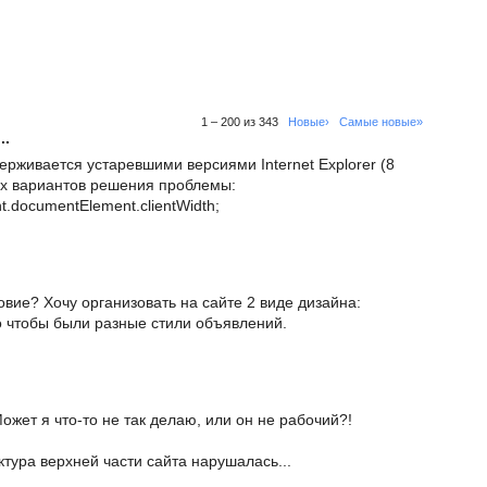
1 – 200 из 343
Новые›
Самые новые»
..
ерживается устаревшими версиями Internet Explorer (8
ых вариантов решения проблемы:
nt.documentElement.clientWidth;
овие? Хочу организовать на сайте 2 виде дизайна:
о чтобы были разные стили объявлений.
Может я что-то не так делаю, или он не рабочий?!
уктура верхней части сайта нарушалась...