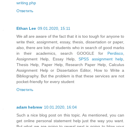
writing.php
Ответить
Ethan Lee
09.01.2020, 15:11
We all are aware of the fact that it is too tough for anyone to
write their, assignment, essay, thesis, dissertation or paper,
also, there are lots of students who in search of good marks
in their academics, search GOOGLE for
Perdisco
,
Assignment Help, Essay Help,
SPSS assignment help
,
Thesis Help, Paper Help, Research Paper Help, Calculus
Assignment Help or Dissertation Editor, How to Write a
Bibliography. But the problem is that these services are not
pocket-friendly for every student
Ответить
adam hebrew
10.01.2020, 16:04
Such a nice blog post on this topic. As mentioned, you can
get online personal statement help just the way you want.
But what we are going to reveal next is going to blow your