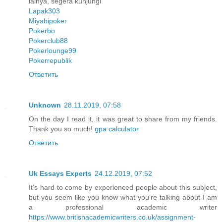
lainya, segera kunjungi
Lapak303
Miyabipoker
Pokerbo
Pokerclub88
Pokerlounge99
Pokerrepublik
Ответить
Unknown
28.11.2019, 07:58
On the day I read it, it was great to share from my friends.
Thank you so much!
gpa calculator
Ответить
Uk Essays Experts
24.12.2019, 07:52
It’s hard to come by experienced people about this subject,
but you seem like you know what you’re talking about I am
a professional academic writer
https://www.britishacademicwriters.co.uk/assignment-