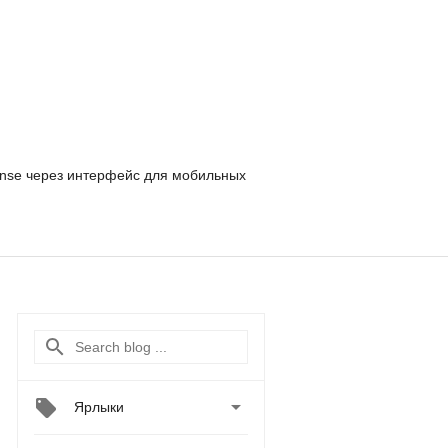
nse
через интерфейс для мобильных

Ярлыки