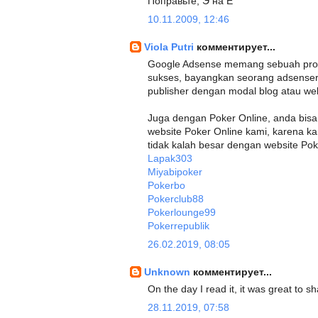
Поправьте, Э на Е
10.11.2009, 12:46
Viola Putri
комментирует...
Google Adsense memang sebuah progr
sukses, bayangkan seorang adsenser
publisher dengan modal blog atau web
Juga dengan Poker Online, anda bis
website Poker Online kami, karena 
tidak kalah besar dengan website Pok
Lapak303
Miyabipoker
Pokerbo
Pokerclub88
Pokerlounge99
Pokerrepublik
26.02.2019, 08:05
Unknown
комментирует...
On the day I read it, it was great to
28.11.2019, 07:58