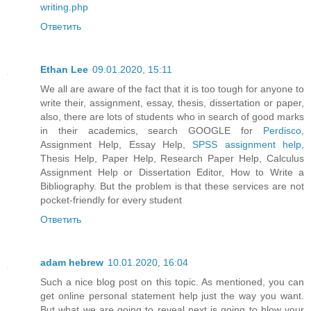
writing.php
Ответить
Ethan Lee
09.01.2020, 15:11
We all are aware of the fact that it is too tough for anyone to
write their, assignment, essay, thesis, dissertation or paper,
also, there are lots of students who in search of good marks
in their academics, search GOOGLE for
Perdisco
,
Assignment Help, Essay Help,
SPSS assignment help
,
Thesis Help, Paper Help, Research Paper Help, Calculus
Assignment Help or Dissertation Editor, How to Write a
Bibliography. But the problem is that these services are not
pocket-friendly for every student
Ответить
adam hebrew
10.01.2020, 16:04
Such a nice blog post on this topic. As mentioned, you can
get online personal statement help just the way you want.
But what we are going to reveal next is going to blow your