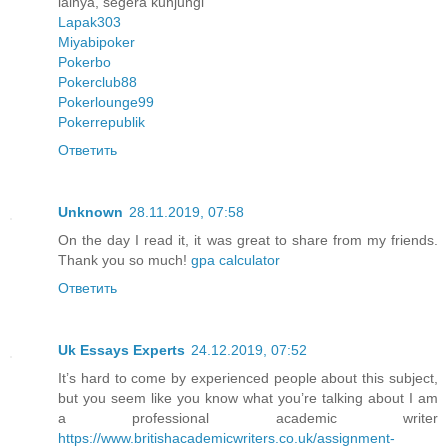
lainya, segera kunjungi
Lapak303
Miyabipoker
Pokerbo
Pokerclub88
Pokerlounge99
Pokerrepublik
Ответить
Unknown
28.11.2019, 07:58
On the day I read it, it was great to share from my friends.
Thank you so much!
gpa calculator
Ответить
Uk Essays Experts
24.12.2019, 07:52
It’s hard to come by experienced people about this subject,
but you seem like you know what you’re talking about I am
a professional academic writer
https://www.britishacademicwriters.co.uk/assignment-