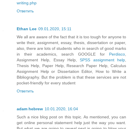
writing.php
Ответить
Ethan Lee
09.01.2020, 15:11
We all are aware of the fact that it is too tough for anyone to
write their, assignment, essay, thesis, dissertation or paper,
also, there are lots of students who in search of good marks
in their academics, search GOOGLE for
Perdisco
,
Assignment Help, Essay Help,
SPSS assignment help
,
Thesis Help, Paper Help, Research Paper Help, Calculus
Assignment Help or Dissertation Editor, How to Write a
Bibliography. But the problem is that these services are not
pocket-friendly for every student
Ответить
adam hebrew
10.01.2020, 16:04
Such a nice blog post on this topic. As mentioned, you can
get online personal statement help just the way you want.
But what we are going to reveal next is going to blow your