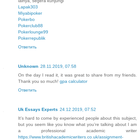
lainya, segera kunjungi
Lapak303
Miyabipoker
Pokerbo
Pokerclub88
Pokerlounge99
Pokerrepublik
Ответить
Unknown
28.11.2019, 07:58
On the day I read it, it was great to share from my friends.
Thank you so much!
gpa calculator
Ответить
Uk Essays Experts
24.12.2019, 07:52
It’s hard to come by experienced people about this subject,
but you seem like you know what you’re talking about I am
a professional academic writer
https://www.britishacademicwriters.co.uk/assignment-