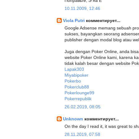
Поправьте, Э на Е
10.11.2009, 12:46
Viola Putri
комментирует...
Google Adsense memang sebuah progr
sukses, bayangkan seorang adsenser
publisher dengan modal blog atau web
Juga dengan Poker Online, anda bis
website Poker Online kami, karena 
tidak kalah besar dengan website Pok
Lapak303
Miyabipoker
Pokerbo
Pokerclub88
Pokerlounge99
Pokerrepublik
26.02.2019, 08:05
Unknown
комментирует...
On the day I read it, it was great to
28.11.2019, 07:58