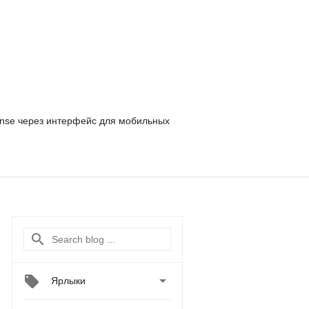
nse
через интерфейс для мобильных

Ярлыки