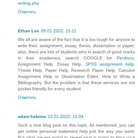
writing.php
Ответить
Ethan Lee
09.01.2020, 15:11
We all are aware of the fact that it is too tough for anyone to
write their, assignment, essay, thesis, dissertation or paper,
also, there are lots of students who in search of good marks
in their academics, search GOOGLE for
Perdisco
,
Assignment Help, Essay Help,
SPSS assignment help
,
Thesis Help, Paper Help, Research Paper Help, Calculus
Assignment Help or Dissertation Editor, How to Write a
Bibliography. But the problem is that these services are not
pocket-friendly for every student
Ответить
adam hebrew
10.01.2020, 16:04
Such a nice blog post on this topic. As mentioned, you can
get online personal statement help just the way you want.
But what we are going to reveal next is going to blow your