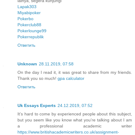
lainya, segera kunjungi
Lapak303
Miyabipoker
Pokerbo
Pokerclub88
Pokerlounge99
Pokerrepublik
Ответить
Unknown
28.11.2019, 07:58
On the day I read it, it was great to share from my friends.
Thank you so much!
gpa calculator
Ответить
Uk Essays Experts
24.12.2019, 07:52
It’s hard to come by experienced people about this subject,
but you seem like you know what you’re talking about I am
a professional academic writer
https://www.britishacademicwriters.co.uk/assignment-