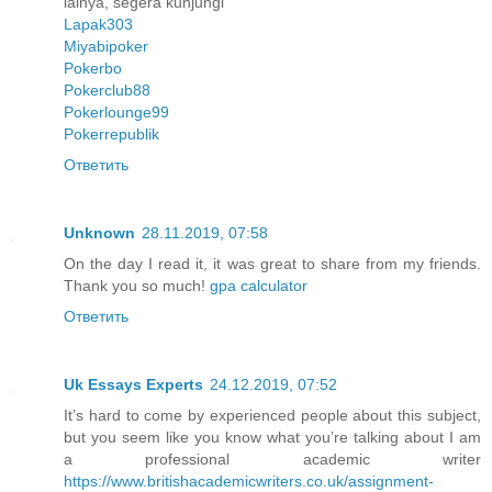
lainya, segera kunjungi
Lapak303
Miyabipoker
Pokerbo
Pokerclub88
Pokerlounge99
Pokerrepublik
Ответить
Unknown
28.11.2019, 07:58
On the day I read it, it was great to share from my friends.
Thank you so much!
gpa calculator
Ответить
Uk Essays Experts
24.12.2019, 07:52
It’s hard to come by experienced people about this subject,
but you seem like you know what you’re talking about I am
a professional academic writer
https://www.britishacademicwriters.co.uk/assignment-