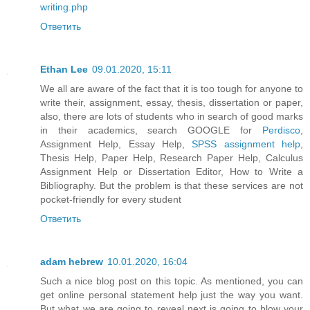
writing.php
Ответить
Ethan Lee
09.01.2020, 15:11
We all are aware of the fact that it is too tough for anyone to
write their, assignment, essay, thesis, dissertation or paper,
also, there are lots of students who in search of good marks
in their academics, search GOOGLE for
Perdisco
,
Assignment Help, Essay Help,
SPSS assignment help
,
Thesis Help, Paper Help, Research Paper Help, Calculus
Assignment Help or Dissertation Editor, How to Write a
Bibliography. But the problem is that these services are not
pocket-friendly for every student
Ответить
adam hebrew
10.01.2020, 16:04
Such a nice blog post on this topic. As mentioned, you can
get online personal statement help just the way you want.
But what we are going to reveal next is going to blow your