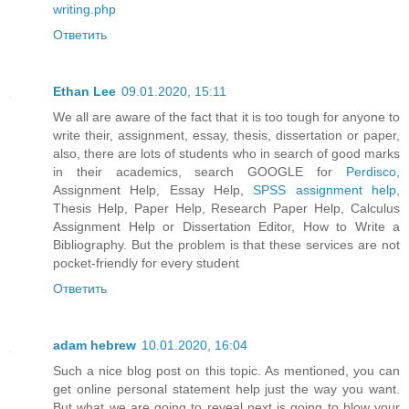
writing.php
Ответить
Ethan Lee
09.01.2020, 15:11
We all are aware of the fact that it is too tough for anyone to
write their, assignment, essay, thesis, dissertation or paper,
also, there are lots of students who in search of good marks
in their academics, search GOOGLE for
Perdisco
,
Assignment Help, Essay Help,
SPSS assignment help
,
Thesis Help, Paper Help, Research Paper Help, Calculus
Assignment Help or Dissertation Editor, How to Write a
Bibliography. But the problem is that these services are not
pocket-friendly for every student
Ответить
adam hebrew
10.01.2020, 16:04
Such a nice blog post on this topic. As mentioned, you can
get online personal statement help just the way you want.
But what we are going to reveal next is going to blow your