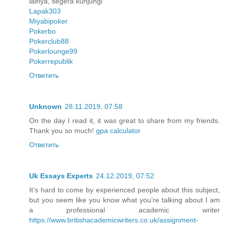
lainya, segera kunjungi
Lapak303
Miyabipoker
Pokerbo
Pokerclub88
Pokerlounge99
Pokerrepublik
Ответить
Unknown
28.11.2019, 07:58
On the day I read it, it was great to share from my friends.
Thank you so much!
gpa calculator
Ответить
Uk Essays Experts
24.12.2019, 07:52
It’s hard to come by experienced people about this subject,
but you seem like you know what you’re talking about I am
a professional academic writer
https://www.britishacademicwriters.co.uk/assignment-