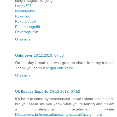
lainya, segera kunjungi
Lapak303
Miyabipoker
Pokerbo
Pokerclub88
Pokerlounge99
Pokerrepublik
Ответить
Unknown
28.11.2019, 07:58
On the day I read it, it was great to share from my friends.
Thank you so much!
gpa calculator
Ответить
Uk Essays Experts
24.12.2019, 07:52
It’s hard to come by experienced people about this subject,
but you seem like you know what you’re talking about I am
a professional academic writer
https://www.britishacademicwriters.co.uk/assignment-