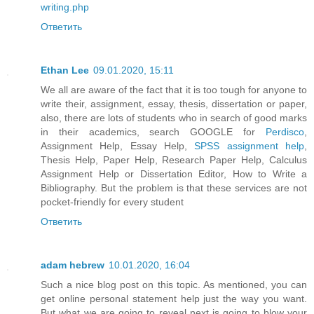
writing.php
Ответить
Ethan Lee
09.01.2020, 15:11
We all are aware of the fact that it is too tough for anyone to
write their, assignment, essay, thesis, dissertation or paper,
also, there are lots of students who in search of good marks
in their academics, search GOOGLE for
Perdisco
,
Assignment Help, Essay Help,
SPSS assignment help
,
Thesis Help, Paper Help, Research Paper Help, Calculus
Assignment Help or Dissertation Editor, How to Write a
Bibliography. But the problem is that these services are not
pocket-friendly for every student
Ответить
adam hebrew
10.01.2020, 16:04
Such a nice blog post on this topic. As mentioned, you can
get online personal statement help just the way you want.
But what we are going to reveal next is going to blow your