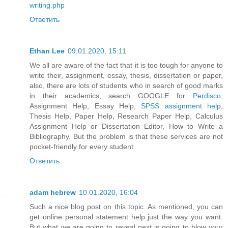
writing.php
Ответить
Ethan Lee
09.01.2020, 15:11
We all are aware of the fact that it is too tough for anyone to
write their, assignment, essay, thesis, dissertation or paper,
also, there are lots of students who in search of good marks
in their academics, search GOOGLE for
Perdisco
,
Assignment Help, Essay Help,
SPSS assignment help
,
Thesis Help, Paper Help, Research Paper Help, Calculus
Assignment Help or Dissertation Editor, How to Write a
Bibliography. But the problem is that these services are not
pocket-friendly for every student
Ответить
adam hebrew
10.01.2020, 16:04
Such a nice blog post on this topic. As mentioned, you can
get online personal statement help just the way you want.
But what we are going to reveal next is going to blow your