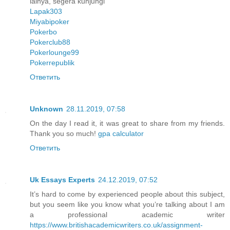
lainya, segera kunjungi
Lapak303
Miyabipoker
Pokerbo
Pokerclub88
Pokerlounge99
Pokerrepublik
Ответить
Unknown
28.11.2019, 07:58
On the day I read it, it was great to share from my friends.
Thank you so much!
gpa calculator
Ответить
Uk Essays Experts
24.12.2019, 07:52
It’s hard to come by experienced people about this subject,
but you seem like you know what you’re talking about I am
a professional academic writer
https://www.britishacademicwriters.co.uk/assignment-