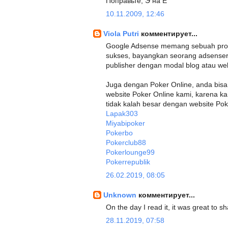
Поправьте, Э на Е
10.11.2009, 12:46
Viola Putri
комментирует...
Google Adsense memang sebuah progr
sukses, bayangkan seorang adsenser
publisher dengan modal blog atau web
Juga dengan Poker Online, anda bis
website Poker Online kami, karena 
tidak kalah besar dengan website Pok
Lapak303
Miyabipoker
Pokerbo
Pokerclub88
Pokerlounge99
Pokerrepublik
26.02.2019, 08:05
Unknown
комментирует...
On the day I read it, it was great to
28.11.2019, 07:58