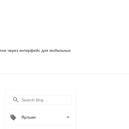
nse
через интерфейс для мобильных

Ярлыки