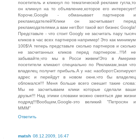
посетитель и кликнул по тематической рекламе гугла,то
он кликнул на то объявление,которое его интересует!
Короче,Google - обманывает партнеров и
рекламодателей!Клики он засчитывает перед
рекламодателями,а вам нет.Вот такой вот бизнес Googla!
Представьте - что стоит Googly не засчитать пару тысяч
кликов в час всех партнеров например! Это как минимум
100$!А теперь представьте сколько партнеров и сколько
не засчитанных кликов перед партнером...!!!И не
забывайте,что мы в Росси живем!Это в Америке
посетители кликают специально по Рекламам,зная что
владелец получит прибыль.А у нас наоборот.Скопируют
адрес и перейдут в новом окне,что бы владелец
обломался!!! Меня больше всего смешит такие слова:
Мы не засчитываем клики которые сделали ваши
друзья!!! Над этими словами можно смеяться две жизни
подряд!!!Вообщем,Google-это великий "Петросян и
МММ"
Ответить
matsh
08.12.2009, 16:47