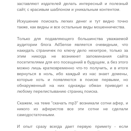
заставляют издателей делать интересный и полезный
сайт, с красивым шаблоном и уникальным контентом.
Искушение поискать легких денег и тут видно точно
также, как видны и все остальные виды мошенничества.
Только для подавляющего большинства уважаемой
аудитории блога AdSense является очевидным, что
накидать страничек по ключу дело нехитрое, только за
этим никогда не возникнет запоминания сайта
посетителями для его посещений в будущем, а без этого
можно лишь кратковременно что-то получить, и в итоге
вернуться в ноль, ибо каждый из нас знает домены,
которые хоть и появляются в поиске первыми, но
обнаруженный на них однажды обман приводит к
любому перелистыванию страниц поиска.
Скажем, на теме "скачать mp3" возникали сотни афер, и
никого из аферистов все эти сотни не сделали
самодостаточными.
И опыт сразу всегда дает первую примету - если