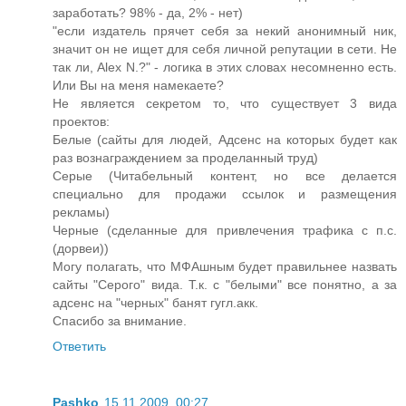
заработать? 98% - да, 2% - нет)
"если издатель прячет себя за некий анонимный ник,
значит он не ищет для себя личной репутации в сети. Не
так ли, Alex N.?" - логика в этих словах несомненно есть.
Или Вы на меня намекаете?
Не является секретом то, что существует 3 вида
проектов:
Белые (сайты для людей, Адсенс на которых будет как
раз вознаграждением за проделанный труд)
Серые (Читабельный контент, но все делается
специально для продажи ссылок и размещения
рекламы)
Черные (сделанные для привлечения трафика с п.с.
(дорвеи))
Могу полагать, что МФАшным будет правильнее назвать
сайты "Серого" вида. Т.к. с "белыми" все понятно, а за
адсенс на "черных" банят гугл.акк.
Спасибо за внимание.
Ответить
Pashko
15.11.2009, 00:27