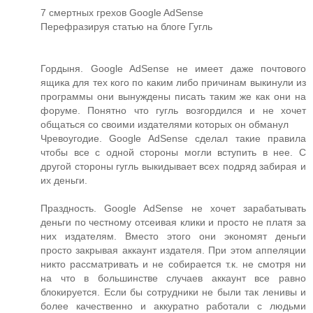
7 смертных грехов Google AdSense
Перефразируя статью на блоге Гугль
Гордыня. Google AdSense не имеет даже почтового
ящика для тех кого по каким либо причинам выкинули из
программы они вынуждены писать таким же как они на
форуме. Понятно что гугль возгордился и не хочет
общаться со своими издателями которых он обманул
Чревоугодие. Google AdSense сделал такие правила
чтобы все с одной стороны могли вступить в нее. С
другой стороны гугль выкидывает всех подряд забирая и
их деньги.
Праздность. Google AdSense не хочет зарабатывать
деньги по честному отсеивая клики и просто не платя за
них издателям. Вместо этого они экономят деньги
просто закрывая аккаунт издателя. При этом аппеляции
никто рассматривать и не собирается т.к. не смотря ни
на что в большинстве случаев аккаунт все равно
блокируется. Если бы сотрудники не были так ленивы и
более качественно и аккуратно работали с людьми