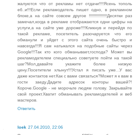
жалуются что от рекламы нет отдачи!!!!Ясень тополь
еб..и!!!Если рекламодатель пишет одно, в рекламном
блоке,а на сайте совсем другое !!!!!!!!!!!!!!!Десятки раз
замечал,когда в рекламе отображаются одни цифры на
услуги,а на сайте уже дороже!!!!Кликнув и перейдя по
такой рекламе, посетитель разочаруется что его
обманули и уйдет с этого сайта очень быстро и
навсегда!!!Я сам натыкался на подобные сайты через
Google!!!Так кто кого обманывает,господа? Может вы
рекламодателем специально советуете пойти на такой
шаг?Мол,давайте укажите более низкую
цену.Посетители хлынут!!!Устал я писать уже...У вас
даже контактов нет.Как с вами связаться?Может я к вам в
гости заеду.Дадите адресок конторы вашей?!
Короче.Google - не морочьте людям голову. Закрывайте
свой проект.Хватит обманывать рекламодателей и веб
мастеров.
Ответить
loek
27.04.2010, 22:06