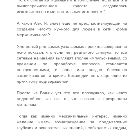
"то он считается мфа-шным в том случае, если все эта
вышеперечисленная красота создавалась
исключительно с меркантильным интересом."
А какой Alex N. знает еще интерес, мотивирующий на
создание чего-то нужного для людей в сети, кроме
меркантильного?
Уже целый ряд самых узнаваемых проектов совершенно
ясно показал, что если нет реального стимула, то все
сетевые начинания выглядят вполне импульсивными, со
временем по проработке вопросов становятся
поверхностными, и рано или поздно бесславно
заканчиваются, и кризис Википедии есть еще одно из
ярких тому подтверждений.
Просто из Ваших уст это все прозвучало, как нечто
недостойное, как все то, что связано с презренным
металлом.
Тогда как именно меркантильный интерес, именно
желание иметь вознаграждение за предъявление
глубоких и основательных знаний, необходимых людям,