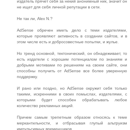
издатель прячет себя за некий анонимный ник, значит он
не ищет для себя личной репутации в сети.
Не так ли, Alex N.?
AdSense обречен иметь дело с теми издателями,
которые проявляют активность в создании сайтов, и в
этом числе есть и добросовестные попытки, и жулье.
Но тренд основной, тектонический, он обнадеживает, то
есть издатели с хорошим потенциалом по знаниям и
добрыми мотивами по решениям на своем сайте, они
способны получить от AdSense все более уверенную
поддержку.
И рано или поздно, но AdSense окружит себя только
такими, искренними в своих помыслах, издателями, с
которыми будет способен обрабатывать любое
количество рекламных акций.
Причем самым трепетным образом относясь к теме
меркантильности, и отбрасывая глупый альтруизм
импульсивных временщиков.