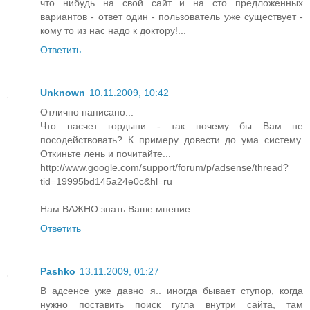
что нибудь на свой сайт и на сто предложенных
вариантов - ответ один - пользователь уже существует -
кому то из нас надо к доктору!...
Ответить
Unknown
10.11.2009, 10:42
Отлично написано...
Что насчет гордыни - так почему бы Вам не
посодействовать? К примеру довести до ума систему.
Откиньте лень и почитайте...
http://www.google.com/support/forum/p/adsense/thread?
tid=19995bd145a24e0c&hl=ru
Нам ВАЖНО знать Ваше мнение.
Ответить
Pashko
13.11.2009, 01:27
В адсенсе уже давно я.. иногда бывает ступор, когда
нужно поставить поиск гугла внутри сайта, там