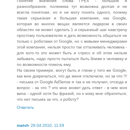
Понятие значения слова ГРЕХ - большое и
разнообразное, полемика тут возможна долгая и не
всегла понятная, но я не могу понять одного, почему
такая серьезная и большая компания, как Google,
которая во многих вещах является лидером в своих
областях не может сделать 1 и серьезный шаг навстречу
простому пользователю и дать возможность общаться не
только с роботами от Google, но с живыми менеджерами
этой компании, нельзя просто так отталкивать человека -
для кого-то это может быть и стресс и об этом нельзя
забывать, надо просто пытаться быть ближе к человеку и
по возможности помочь ему.
На своем примере, могут быть и глюки у того же Google,
как мне докричаться, что да меня отключили, но за что !!!
- письма от Google AdSense я так и не получил, отсюда и
вопрос - за что ? кто мне может дать ответ - в чем моя
вина - одной хотя бы фразой, но к кому мне обратиться,
что нет письма за что, к роботу?
Ответить
matsh
28.04.2010, 11:59