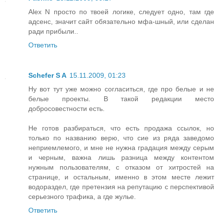
Alex N просто по твоей логике, следует одно, там где
адсенс, значит сайт обязательно мфа-шный, или сделан
ради прибыли..
Ответить
Schefer S A
15.11.2009, 01:23
Ну вот тут уже можно согласиться, где про белые и не
белые проекты. В такой редакции место
добросовестности есть.
Не готов разбираться, что есть продажа ссылок, но
только по названию верю, что сие из ряда заведомо
неприемлемого, и мне не нужна градация между серым
и черным, важна лишь разница между контентом
нужным пользователям, с отказом от хитростей на
странице, и остальным, именно в этом месте лежит
водораздел, где претензия на репутацию с перспективой
серьезного трафика, а где жулье.
Ответить