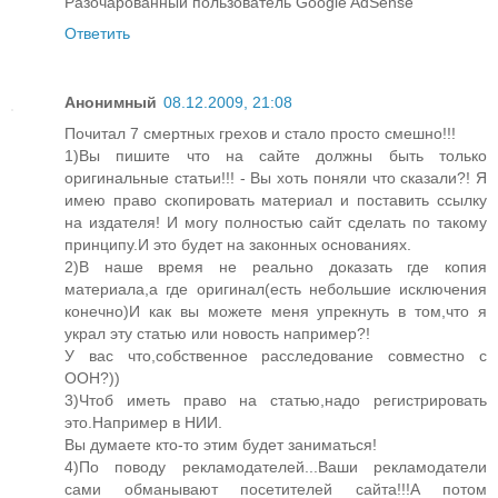
Разочарованный пользователь Google AdSense
Ответить
Анонимный
08.12.2009, 21:08
Почитал 7 смертных грехов и стало просто смешно!!!
1)Вы пишите что на сайте должны быть только
оригинальные статьи!!! - Вы хоть поняли что сказали?! Я
имею право скопировать материал и поставить ссылку
на издателя! И могу полностью сайт сделать по такому
принципу.И это будет на законных основаниях.
2)В наше время не реально доказать где копия
материала,а где оригинал(есть небольшие исключения
конечно)И как вы можете меня упрекнуть в том,что я
украл эту статью или новость например?!
У вас что,собственное расследование совместно с
ООН?))
3)Чтоб иметь право на статью,надо регистрировать
это.Например в НИИ.
Вы думаете кто-то этим будет заниматься!
4)По поводу рекламодателей...Ваши рекламодатели
сами обманывают посетителей сайта!!!А потом