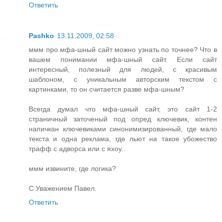
Ответить
Pashko
13.11.2009, 02:58
ммм про мфа-шный сайт можно узнать по точнее? Что в
вашем понимании мфа-шный сайт. Если сайт
интересный, полезный для людей, с красивым
шаблоном, с уникальным авторским текстом с
картинками, то он считается разве мфа-шным?
Всегда думал что мфа-шный сайт, это сайт 1-2
страничный заточеный под опред ключевик, контен
напичкан ключевиками синонимизированный, где мало
текста и одна реклама, где льют на такое убожество
трафф с адворса или с яхоу..
ммм извините, где логика?
С Уважением Павел.
Ответить