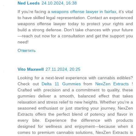
Ned Leeds
24.10.2024, 16:38
If you’re facing a
weapons offense lawyer in fairfax
, it’s vital
to have skilled legal representation. Contact an experienced
weapons offense lawyer today to protect your rights and
build a strong defense. Don’t take chances with your future
—reach out now for a consultation and get the support you
need!
Ответить
Vito Maxwell
27.11.2024, 20:25
Looking for a next-level experience with cannabis edibles?
Check out
Delta 11 Gummies
from
NexZen Extracts
!
Crafted with precision and a commitment to quality, these
gummies deliver a smooth, balanced effect that takes
relaxation and stress relief to new heights. Whether you're a
seasoned enthusiast or just starting your journey, NexZen
Extracts offers the perfect blend of potency and flavor in
every bite. Experience the difference with products
designed for wellness and enjoyment—because when it
comes to premium cannabis solutions, NexZen Extracts is