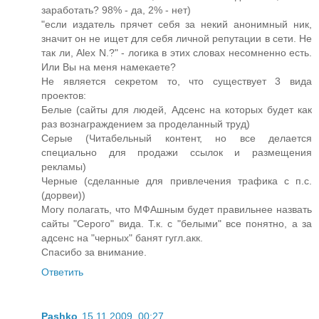
заработать? 98% - да, 2% - нет)
"если издатель прячет себя за некий анонимный ник,
значит он не ищет для себя личной репутации в сети. Не
так ли, Alex N.?" - логика в этих словах несомненно есть.
Или Вы на меня намекаете?
Не является секретом то, что существует 3 вида
проектов:
Белые (сайты для людей, Адсенс на которых будет как
раз вознаграждением за проделанный труд)
Серые (Читабельный контент, но все делается
специально для продажи ссылок и размещения
рекламы)
Черные (сделанные для привлечения трафика с п.с.
(дорвеи))
Могу полагать, что МФАшным будет правильнее назвать
сайты "Серого" вида. Т.к. с "белыми" все понятно, а за
адсенс на "черных" банят гугл.акк.
Спасибо за внимание.
Ответить
Pashko
15.11.2009, 00:27