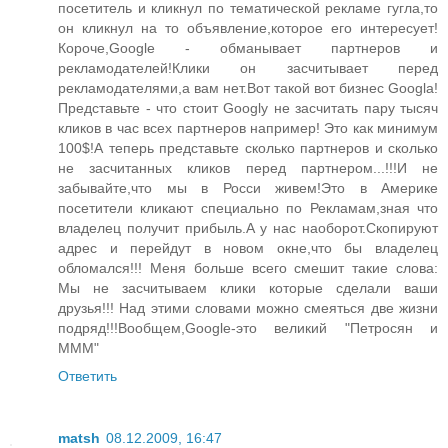
посетитель и кликнул по тематической рекламе гугла,то
он кликнул на то объявление,которое его интересует!
Короче,Google - обманывает партнеров и
рекламодателей!Клики он засчитывает перед
рекламодателями,а вам нет.Вот такой вот бизнес Googla!
Представьте - что стоит Googly не засчитать пару тысяч
кликов в час всех партнеров например! Это как минимум
100$!А теперь представьте сколько партнеров и сколько
не засчитанных кликов перед партнером...!!!И не
забывайте,что мы в Росси живем!Это в Америке
посетители кликают специально по Рекламам,зная что
владелец получит прибыль.А у нас наоборот.Скопируют
адрес и перейдут в новом окне,что бы владелец
обломался!!! Меня больше всего смешит такие слова:
Мы не засчитываем клики которые сделали ваши
друзья!!! Над этими словами можно смеяться две жизни
подряд!!!Вообщем,Google-это великий "Петросян и
МММ"
Ответить
matsh
08.12.2009, 16:47