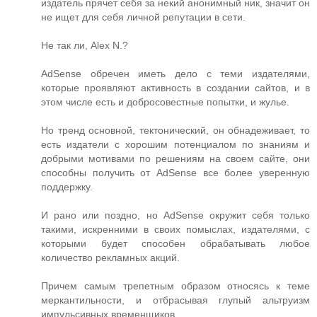
издатель прячет себя за некий анонимный ник, значит он
не ищет для себя личной репутации в сети.
Не так ли, Alex N.?
AdSense обречен иметь дело с теми издателями,
которые проявляют активность в создании сайтов, и в
этом числе есть и добросовестные попытки, и жулье.
Но тренд основной, тектонический, он обнадеживает, то
есть издатели с хорошим потенциалом по знаниям и
добрыми мотивами по решениям на своем сайте, они
способны получить от AdSense все более уверенную
поддержку.
И рано или поздно, но AdSense окружит себя только
такими, искренними в своих помыслах, издателями, с
которыми будет способен обрабатывать любое
количество рекламных акций.
Причем самым трепетным образом относясь к теме
меркантильности, и отбрасывая глупый альтруизм
импульсивных временщиков.