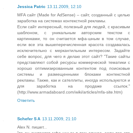
Jessica Patric
13.11.2009, 12:10
MFA сайт (Made for AdSense) – сайт, созданный с целью
заработка на системах контекстной рекламы.
Если сайт интересный, полезный для людей, с красивым
шаблоном, с уникальным авторским текстом с
картинками, то он считается мфа-шным в том случае,
если все эта вышеперечисленная красота создавалась
исключительно с меркантильным интересом. Задайте
себе вопрос, для чего я делаю этот сайт? "Такие сайты
представляют собой ресурсы коммерческой тематики с
хорошо оптимизированным контентом под поисковые
системы и размещенными блоками контекстной
рекламы. Также, как и сателлиты, иногда используются и
для заработка на продаже ссылок."
(http://www.armadaboard.com/wiki/articles/mfa-site.htm)
Ответить
Schefer S A
13.11.2009, 21:10
Alex N. пишет...