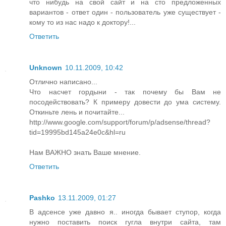
что нибудь на свой сайт и на сто предложенных
вариантов - ответ один - пользователь уже существует -
кому то из нас надо к доктору!...
Ответить
Unknown
10.11.2009, 10:42
Отлично написано...
Что насчет гордыни - так почему бы Вам не
посодействовать? К примеру довести до ума систему.
Откиньте лень и почитайте...
http://www.google.com/support/forum/p/adsense/thread?
tid=19995bd145a24e0c&hl=ru
Нам ВАЖНО знать Ваше мнение.
Ответить
Pashko
13.11.2009, 01:27
В адсенсе уже давно я.. иногда бывает ступор, когда
нужно поставить поиск гугла внутри сайта, там