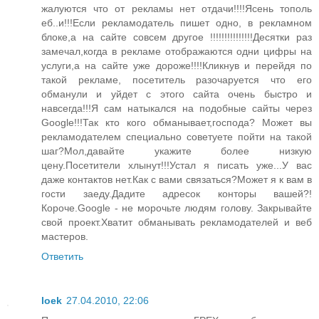
жалуются что от рекламы нет отдачи!!!!Ясень тополь
еб..и!!!Если рекламодатель пишет одно, в рекламном
блоке,а на сайте совсем другое !!!!!!!!!!!!!!!Десятки раз
замечал,когда в рекламе отображаются одни цифры на
услуги,а на сайте уже дороже!!!!Кликнув и перейдя по
такой рекламе, посетитель разочаруется что его
обманули и уйдет с этого сайта очень быстро и
навсегда!!!Я сам натыкался на подобные сайты через
Google!!!Так кто кого обманывает,господа? Может вы
рекламодателем специально советуете пойти на такой
шаг?Мол,давайте укажите более низкую
цену.Посетители хлынут!!!Устал я писать уже...У вас
даже контактов нет.Как с вами связаться?Может я к вам в
гости заеду.Дадите адресок конторы вашей?!
Короче.Google - не морочьте людям голову. Закрывайте
свой проект.Хватит обманывать рекламодателей и веб
мастеров.
Ответить
loek
27.04.2010, 22:06