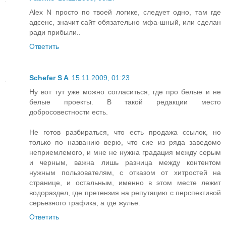
Alex N просто по твоей логике, следует одно, там где
адсенс, значит сайт обязательно мфа-шный, или сделан
ради прибыли..
Ответить
Schefer S A
15.11.2009, 01:23
Ну вот тут уже можно согласиться, где про белые и не
белые проекты. В такой редакции место
добросовестности есть.
Не готов разбираться, что есть продажа ссылок, но
только по названию верю, что сие из ряда заведомо
неприемлемого, и мне не нужна градация между серым
и черным, важна лишь разница между контентом
нужным пользователям, с отказом от хитростей на
странице, и остальным, именно в этом месте лежит
водораздел, где претензия на репутацию с перспективой
серьезного трафика, а где жулье.
Ответить