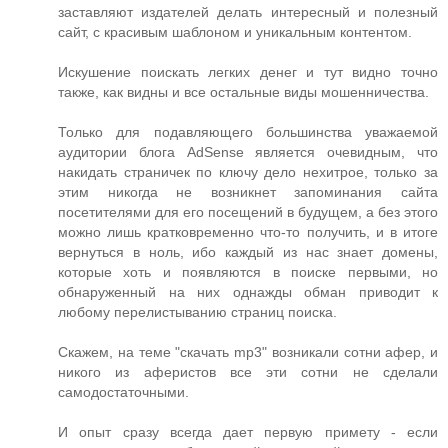
заставляют издателей делать интересный и полезный
сайт, с красивым шаблоном и уникальным контентом.
Искушение поискать легких денег и тут видно точно
также, как видны и все остальные виды мошенничества.
Только для подавляющего большинства уважаемой
аудитории блога AdSense является очевидным, что
накидать страничек по ключу дело нехитрое, только за
этим никогда не возникнет запоминания сайта
посетителями для его посещений в будущем, а без этого
можно лишь кратковременно что-то получить, и в итоге
вернуться в ноль, ибо каждый из нас знает домены,
которые хоть и появляются в поиске первыми, но
обнаруженный на них однажды обман приводит к
любому перелистыванию страниц поиска.
Скажем, на теме "скачать mp3" возникали сотни афер, и
никого из аферистов все эти сотни не сделали
самодостаточными.
И опыт сразу всегда дает первую примету - если