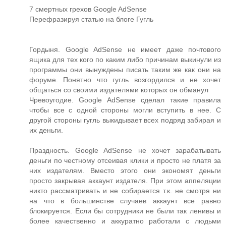
7 смертных грехов Google AdSense
Перефразируя статью на блоге Гугль
Гордыня. Google AdSense не имеет даже почтового
ящика для тех кого по каким либо причинам выкинули из
программы они вынуждены писать таким же как они на
форуме. Понятно что гугль возгордился и не хочет
общаться со своими издателями которых он обманул
Чревоугодие. Google AdSense сделал такие правила
чтобы все с одной стороны могли вступить в нее. С
другой стороны гугль выкидывает всех подряд забирая и
их деньги.
Праздность. Google AdSense не хочет зарабатывать
деньги по честному отсеивая клики и просто не платя за
них издателям. Вместо этого они экономят деньги
просто закрывая аккаунт издателя. При этом аппеляции
никто рассматривать и не собирается т.к. не смотря ни
на что в большинстве случаев аккаунт все равно
блокируется. Если бы сотрудники не были так ленивы и
более качественно и аккуратно работали с людьми