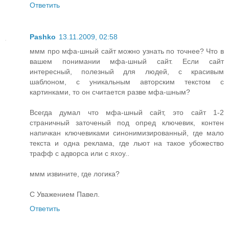
Ответить
Pashko
13.11.2009, 02:58
ммм про мфа-шный сайт можно узнать по точнее? Что в
вашем понимании мфа-шный сайт. Если сайт
интересный, полезный для людей, с красивым
шаблоном, с уникальным авторским текстом с
картинками, то он считается разве мфа-шным?
Всегда думал что мфа-шный сайт, это сайт 1-2
страничный заточеный под опред ключевик, контен
напичкан ключевиками синонимизированный, где мало
текста и одна реклама, где льют на такое убожество
трафф с адворса или с яхоу..
ммм извините, где логика?
С Уважением Павел.
Ответить