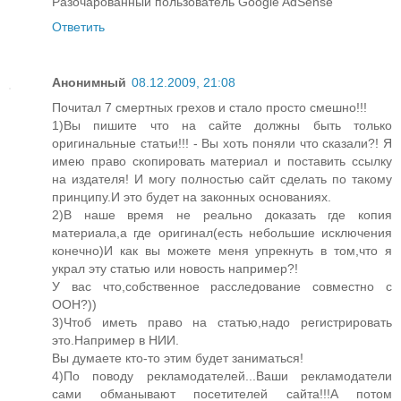
Разочарованный пользователь Google AdSense
Ответить
Анонимный
08.12.2009, 21:08
Почитал 7 смертных грехов и стало просто смешно!!!
1)Вы пишите что на сайте должны быть только
оригинальные статьи!!! - Вы хоть поняли что сказали?! Я
имею право скопировать материал и поставить ссылку
на издателя! И могу полностью сайт сделать по такому
принципу.И это будет на законных основаниях.
2)В наше время не реально доказать где копия
материала,а где оригинал(есть небольшие исключения
конечно)И как вы можете меня упрекнуть в том,что я
украл эту статью или новость например?!
У вас что,собственное расследование совместно с
ООН?))
3)Чтоб иметь право на статью,надо регистрировать
это.Например в НИИ.
Вы думаете кто-то этим будет заниматься!
4)По поводу рекламодателей...Ваши рекламодатели
сами обманывают посетителей сайта!!!А потом