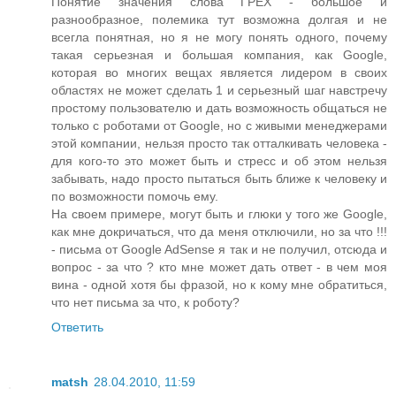
Понятие значения слова ГРЕХ - большое и
разнообразное, полемика тут возможна долгая и не
всегла понятная, но я не могу понять одного, почему
такая серьезная и большая компания, как Google,
которая во многих вещах является лидером в своих
областях не может сделать 1 и серьезный шаг навстречу
простому пользователю и дать возможность общаться не
только с роботами от Google, но с живыми менеджерами
этой компании, нельзя просто так отталкивать человека -
для кого-то это может быть и стресс и об этом нельзя
забывать, надо просто пытаться быть ближе к человеку и
по возможности помочь ему.
На своем примере, могут быть и глюки у того же Google,
как мне докричаться, что да меня отключили, но за что !!!
- письма от Google AdSense я так и не получил, отсюда и
вопрос - за что ? кто мне может дать ответ - в чем моя
вина - одной хотя бы фразой, но к кому мне обратиться,
что нет письма за что, к роботу?
Ответить
matsh
28.04.2010, 11:59