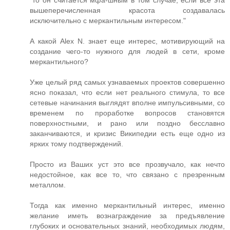
"то он считается мфа-шным в том случае, если все эта
вышеперечисленная красота создавалась
исключительно с меркантильным интересом."
А какой Alex N. знает еще интерес, мотивирующий на
создание чего-то нужного для людей в сети, кроме
меркантильного?
Уже целый ряд самых узнаваемых проектов совершенно
ясно показал, что если нет реального стимула, то все
сетевые начинания выглядят вполне импульсивными, со
временем по проработке вопросов становятся
поверхностными, и рано или поздно бесславно
заканчиваются, и кризис Википедии есть еще одно из
ярких тому подтверждений.
Просто из Ваших уст это все прозвучало, как нечто
недостойное, как все то, что связано с презренным
металлом.
Тогда как именно меркантильный интерес, именно
желание иметь вознаграждение за предъявление
глубоких и основательных знаний, необходимых людям,