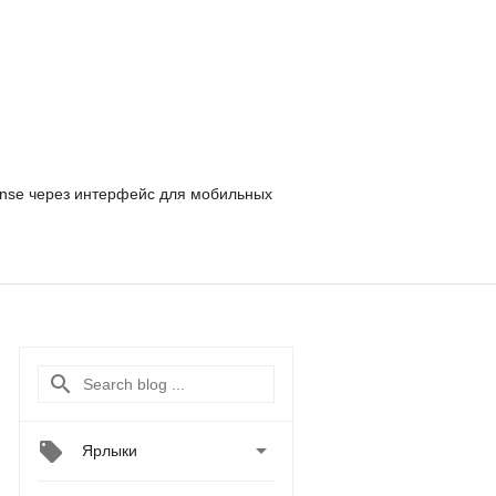
nse
через интерфейс для мобильных

Ярлыки