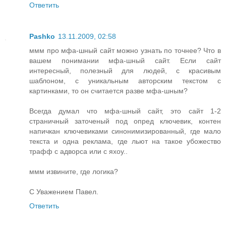
Ответить
Pashko
13.11.2009, 02:58
ммм про мфа-шный сайт можно узнать по точнее? Что в
вашем понимании мфа-шный сайт. Если сайт
интересный, полезный для людей, с красивым
шаблоном, с уникальным авторским текстом с
картинками, то он считается разве мфа-шным?
Всегда думал что мфа-шный сайт, это сайт 1-2
страничный заточеный под опред ключевик, контен
напичкан ключевиками синонимизированный, где мало
текста и одна реклама, где льют на такое убожество
трафф с адворса или с яхоу..
ммм извините, где логика?
С Уважением Павел.
Ответить