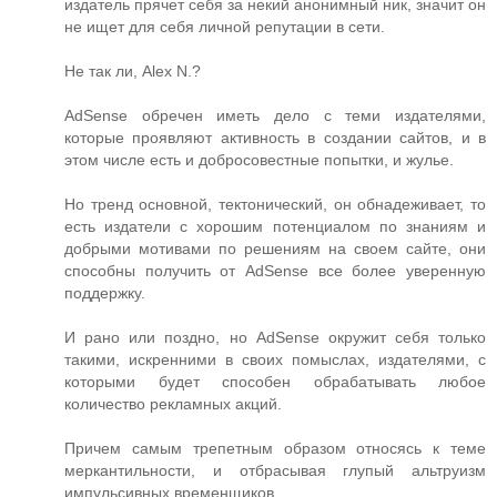
издатель прячет себя за некий анонимный ник, значит он
не ищет для себя личной репутации в сети.
Не так ли, Alex N.?
AdSense обречен иметь дело с теми издателями,
которые проявляют активность в создании сайтов, и в
этом числе есть и добросовестные попытки, и жулье.
Но тренд основной, тектонический, он обнадеживает, то
есть издатели с хорошим потенциалом по знаниям и
добрыми мотивами по решениям на своем сайте, они
способны получить от AdSense все более уверенную
поддержку.
И рано или поздно, но AdSense окружит себя только
такими, искренними в своих помыслах, издателями, с
которыми будет способен обрабатывать любое
количество рекламных акций.
Причем самым трепетным образом относясь к теме
меркантильности, и отбрасывая глупый альтруизм
импульсивных временщиков.