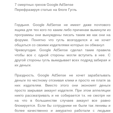
7 смертных грехов Google AdSense
Перефразируя статью на блоге Гугль
Гордыня. Google AdSense не имеет даже почтового
ящика для тех кого по каким либо причинам выкинули из
программы они вынуждены писать таким же как они на
форуме. Понятно что гугль возгордился и не хочет
общаться со своими издателями которых он обманул
Чревоугодие. Google AdSense сделал такие правила
чтобы все с одной стороны могли вступить в нее. С
другой стороны гугль выкидывает всех подряд забирая и
их деньги.
Праздность. Google AdSense не хочет зарабатывать
деньги по честному отсеивая клики и просто не платя за
них издателям. Вместо этого они экономят деньги
просто закрывая аккаунт издателя. При этом аппеляции
никто рассматривать и не собирается т.к. не смотря ни
на что в большинстве случаев аккаунт все равно
блокируется. Если бы сотрудники не были так ленивы и
более качественно и аккуратно работали с людьми