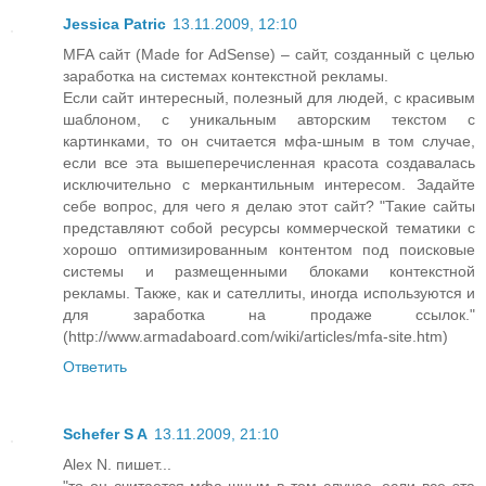
Jessica Patric
13.11.2009, 12:10
MFA сайт (Made for AdSense) – сайт, созданный с целью
заработка на системах контекстной рекламы.
Если сайт интересный, полезный для людей, с красивым
шаблоном, с уникальным авторским текстом с
картинками, то он считается мфа-шным в том случае,
если все эта вышеперечисленная красота создавалась
исключительно с меркантильным интересом. Задайте
себе вопрос, для чего я делаю этот сайт? "Такие сайты
представляют собой ресурсы коммерческой тематики с
хорошо оптимизированным контентом под поисковые
системы и размещенными блоками контекстной
рекламы. Также, как и сателлиты, иногда используются и
для заработка на продаже ссылок."
(http://www.armadaboard.com/wiki/articles/mfa-site.htm)
Ответить
Schefer S A
13.11.2009, 21:10
Alex N. пишет...