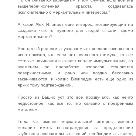
"то он считается мфа-шным в том случае, если все эта
вышеперечисленная красота создавалась
исключительно с меркантильным интересом."
А какой Alex N. знает еще интерес, мотивирующий на
создание чего-то нужного для людей в сети, кроме
меркантильного?
Уже целый ряд самых узнаваемых проектов совершенно
ясно показал, что если нет реального стимула, то все
сетевые начинания выглядят вполне импульсивными, со
временем по проработке вопросов становятся
поверхностными, и рано или поздно бесславно
заканчиваются, и кризис Википедии есть еще одно из
ярких тому подтверждений.
Просто из Ваших уст это все прозвучало, как нечто
недостойное, как все то, что связано с презренным
металлом.
Тогда как именно меркантильный интерес, именно
желание иметь вознаграждение за предъявление
глубоких и основательных знаний, необходимых людям,