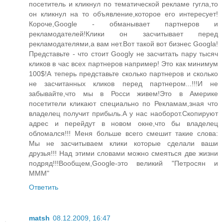
посетитель и кликнул по тематической рекламе гугла,то
он кликнул на то объявление,которое его интересует!
Короче,Google - обманывает партнеров и
рекламодателей!Клики он засчитывает перед
рекламодателями,а вам нет.Вот такой вот бизнес Googla!
Представьте - что стоит Googly не засчитать пару тысяч
кликов в час всех партнеров например! Это как минимум
100$!А теперь представьте сколько партнеров и сколько
не засчитанных кликов перед партнером...!!!И не
забывайте,что мы в Росси живем!Это в Америке
посетители кликают специально по Рекламам,зная что
владелец получит прибыль.А у нас наоборот.Скопируют
адрес и перейдут в новом окне,что бы владелец
обломался!!! Меня больше всего смешит такие слова:
Мы не засчитываем клики которые сделали ваши
друзья!!! Над этими словами можно смеяться две жизни
подряд!!!Вообщем,Google-это великий "Петросян и
МММ"
Ответить
matsh
08.12.2009, 16:47