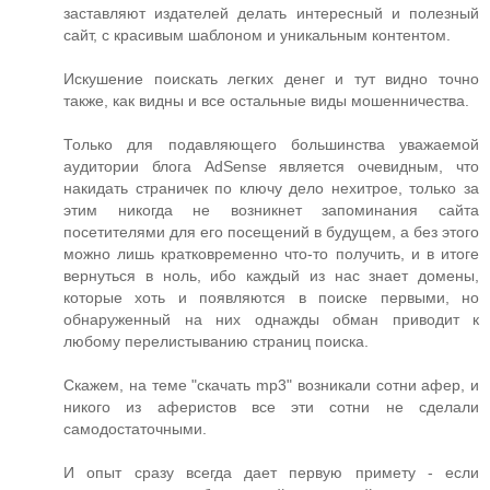
заставляют издателей делать интересный и полезный
сайт, с красивым шаблоном и уникальным контентом.
Искушение поискать легких денег и тут видно точно
также, как видны и все остальные виды мошенничества.
Только для подавляющего большинства уважаемой
аудитории блога AdSense является очевидным, что
накидать страничек по ключу дело нехитрое, только за
этим никогда не возникнет запоминания сайта
посетителями для его посещений в будущем, а без этого
можно лишь кратковременно что-то получить, и в итоге
вернуться в ноль, ибо каждый из нас знает домены,
которые хоть и появляются в поиске первыми, но
обнаруженный на них однажды обман приводит к
любому перелистыванию страниц поиска.
Скажем, на теме "скачать mp3" возникали сотни афер, и
никого из аферистов все эти сотни не сделали
самодостаточными.
И опыт сразу всегда дает первую примету - если