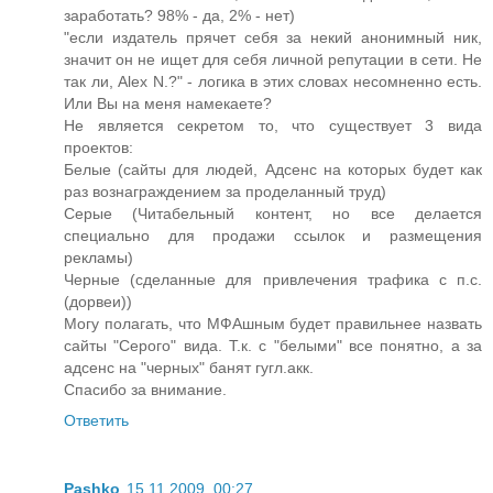
заработать? 98% - да, 2% - нет)
"если издатель прячет себя за некий анонимный ник,
значит он не ищет для себя личной репутации в сети. Не
так ли, Alex N.?" - логика в этих словах несомненно есть.
Или Вы на меня намекаете?
Не является секретом то, что существует 3 вида
проектов:
Белые (сайты для людей, Адсенс на которых будет как
раз вознаграждением за проделанный труд)
Серые (Читабельный контент, но все делается
специально для продажи ссылок и размещения
рекламы)
Черные (сделанные для привлечения трафика с п.с.
(дорвеи))
Могу полагать, что МФАшным будет правильнее назвать
сайты "Серого" вида. Т.к. с "белыми" все понятно, а за
адсенс на "черных" банят гугл.акк.
Спасибо за внимание.
Ответить
Pashko
15.11.2009, 00:27