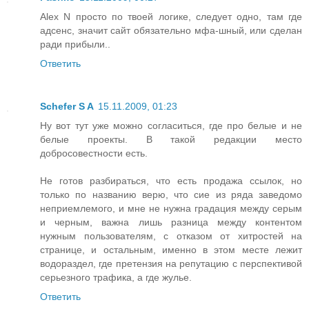
Alex N просто по твоей логике, следует одно, там где
адсенс, значит сайт обязательно мфа-шный, или сделан
ради прибыли..
Ответить
Schefer S A
15.11.2009, 01:23
Ну вот тут уже можно согласиться, где про белые и не
белые проекты. В такой редакции место
добросовестности есть.
Не готов разбираться, что есть продажа ссылок, но
только по названию верю, что сие из ряда заведомо
неприемлемого, и мне не нужна градация между серым
и черным, важна лишь разница между контентом
нужным пользователям, с отказом от хитростей на
странице, и остальным, именно в этом месте лежит
водораздел, где претензия на репутацию с перспективой
серьезного трафика, а где жулье.
Ответить