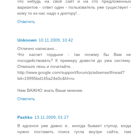
что нибудь на свой сайт и на сто предложенных
вариантов - ответ один - пользователь уже существует -
кому то из нас надо к доктору!...
Ответить
Unknown
10.11.2009, 10:42
Отлично написано...
Что насчет гордыни - так почему бы Вам не
посодействовать? К примеру довести до ума систему.
Откиньте лень и почитайте...
http://www.google.com/support/forum/p/adsense/thread?
tid=19995bd145a24e0c&hl=ru
Нам ВАЖНО знать Ваше мнение.
Ответить
Pashko
13.11.2009, 01:27
В адсенсе уже давно я.. иногда бывает ступор, когда
нужно поставить поиск гугла внутри сайта, там