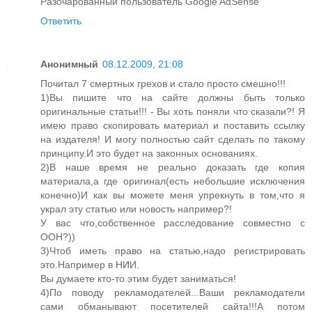
Разочарованный пользователь Google AdSense
Ответить
Анонимный
08.12.2009, 21:08
Почитал 7 смертных грехов и стало просто смешно!!!
1)Вы пишите что на сайте должны быть только
оригинальные статьи!!! - Вы хоть поняли что сказали?! Я
имею право скопировать материал и поставить ссылку
на издателя! И могу полностью сайт сделать по такому
принципу.И это будет на законных основаниях.
2)В наше время не реально доказать где копия
материала,а где оригинал(есть небольшие исключения
конечно)И как вы можете меня упрекнуть в том,что я
украл эту статью или новость например?!
У вас что,собственное расследование совместно с
ООН?))
3)Чтоб иметь право на статью,надо регистрировать
это.Например в НИИ.
Вы думаете кто-то этим будет заниматься!
4)По поводу рекламодателей...Ваши рекламодатели
сами обманывают посетителей сайта!!!А потом