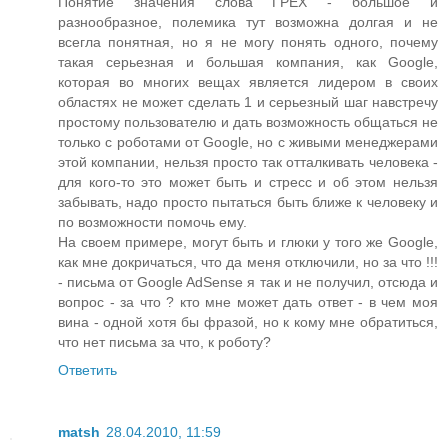
Понятие значения слова ГРЕХ - большое и
разнообразное, полемика тут возможна долгая и не
всегла понятная, но я не могу понять одного, почему
такая серьезная и большая компания, как Google,
которая во многих вещах является лидером в своих
областях не может сделать 1 и серьезный шаг навстречу
простому пользователю и дать возможность общаться не
только с роботами от Google, но с живыми менеджерами
этой компании, нельзя просто так отталкивать человека -
для кого-то это может быть и стресс и об этом нельзя
забывать, надо просто пытаться быть ближе к человеку и
по возможности помочь ему.
На своем примере, могут быть и глюки у того же Google,
как мне докричаться, что да меня отключили, но за что !!!
- письма от Google AdSense я так и не получил, отсюда и
вопрос - за что ? кто мне может дать ответ - в чем моя
вина - одной хотя бы фразой, но к кому мне обратиться,
что нет письма за что, к роботу?
Ответить
matsh
28.04.2010, 11:59